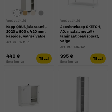
Veel valikuid
Veel valikuid
Kapp QBUS jalaraamil,
Joonistekapp SKETCH,
2020 x 800 x 420 mm,
A0, madal, metall/
käepide, valge/ valge
laminaat pealisplaat,
valge
Art. nr.
:
171153
Art. nr.
:
105762
440 €
995 €
TELLI
TELLI
Ilma km-ta
Ilma km-ta