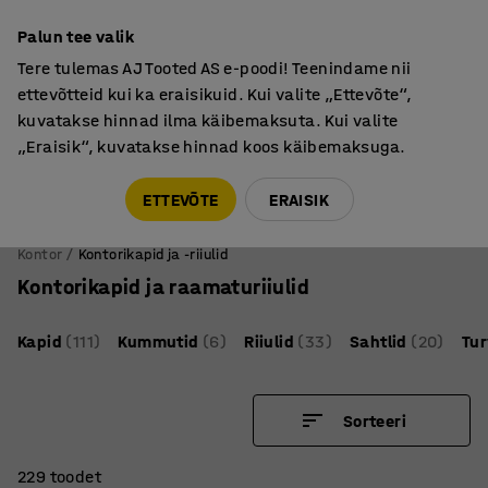
Põhjamaine kvaliteet
Palun tee valik
Tere tulemas AJ Tooted AS e-poodi! Teenindame nii
ettevõtteid kui ka eraisikuid. Kui valite „Ettevõte“,
kuvatakse hinnad ilma käibemaksuta. Kui valite
„Eraisik“, kuvatakse hinnad koos käibemaksuga.
Tule meile külla! AJ Salong on avatud E-R 9:00-17:00,
Pärnu mnt 158, Tallinn. Kauba väljastamine Paneeli
ETTEVÕTE
ERAISIK
6, Tallinn. Vaata lähemalt!
Kontor
Kontorikapid ja -riiulid
Kontorikapid ja raamaturiiulid
Kapid
(111)
Kummutid
(6)
Riiulid
(33)
Sahtlid
(20)
Tu
Sorteeri
229 toodet