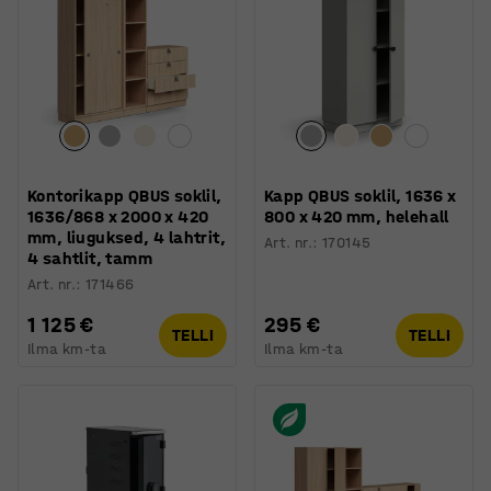
Kontorikapp QBUS soklil,
Kapp QBUS soklil, 1636 x
1636/868 x 2000 x 420
800 x 420 mm, helehall
mm, liuguksed, 4 lahtrit,
Art. nr.
:
170145
4 sahtlit, tamm
Art. nr.
:
171466
1 125 €
295 €
TELLI
TELLI
Ilma km-ta
Ilma km-ta