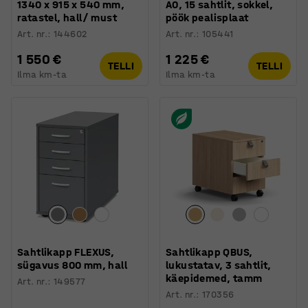
1340 x 915 x 540 mm,
A0, 15 sahtlit, sokkel,
ratastel, hall/ must
pöök pealisplaat
Art. nr.
:
144602
Art. nr.
:
105441
1 550 €
1 225 €
TELLI
TELLI
Ilma km-ta
Ilma km-ta
Sahtlikapp FLEXUS,
Sahtlikapp QBUS,
sügavus 800 mm, hall
lukustatav, 3 sahtlit,
käepidemed, tamm
Art. nr.
:
149577
Art. nr.
:
170356