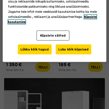
sisu ja reklaamide isikupärastamiseks, sotsiaalmeedia
funktsioonide pakkumiseks ning liikluse analüüsimiseks.
Jagame teie infot meie veebisaidi kasutamise kohta ka meie
sotsiaalmeedia-, reklaami ja analüüsipartneritega.
Küpsiste
kasutamine
Veel valikuid
Küpsiste sätted
Leegikindel kapp
Sahtlikapp FLEXUS, 3
ARMOUR, 1950 x 930 x
sahtlit, hall
Lükka kõik tagasi
Luba kõik küpsised
520 mm, võtmelukk
Art. nr.
:
149547
Art. nr.
:
131825
1 350 €
185 €
TELLI
TELLI
Ilma km-ta
Ilma km-ta