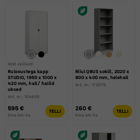
Veel valikuid
Rulooustega kapp
Riiul QBUS soklil, 2020 x
STUDIO, 1950 x 1000 x
800 x 400 mm, helehall
420 mm, hall/ hallid
Art. nr.
:
170075
uksed
Art. nr.
:
104655
595 €
260 €
TELLI
TELLI
Ilma km-ta
Ilma km-ta