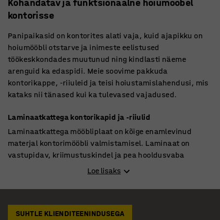
Kohandatav ja funktsionaalne hoiumööbel
kontorisse
Panipaikasid on kontorites alati vaja, kuid ajapikku on
hoiumööbli otstarve ja inimeste eelistused
töökeskkondades muutunud ning kindlasti näeme
arenguid ka edaspidi. Meie soovime pakkuda
kontorikappe, -riiuleid ja teisi hoiustamislahendusi, mis
kataks nii tänased kui ka tulevased vajadused.
Laminaatkattega kontorikapid ja -riiulid
Laminaatkattega mööbliplaat on kõige enamlevinud
materjal kontorimööbli valmistamisel. Laminaat on
vastupidav, kriimustuskindel ja pea hooldusvaba
materjal, mis sobib suurepäraselt töökeskkondadesse.
Loe lisaks
Tänu laiale värvivalikule on meie poolt pakutavad
hoiukapid, raamaturiiulid, sahtliboksid jms hõlpsasti
kombineeritavad teiste sisustuslahendustega.
SUHTLE KLIENDITEENINDUSEGA
Mööbliesemete kombineerimisel on võimalik luua nii