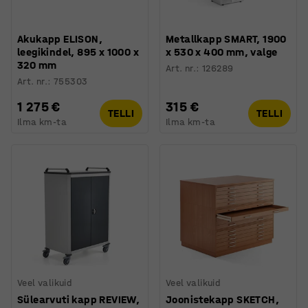
Akukapp ELISON,
Metallkapp SMART, 1900
leegikindel, 895 x 1000 x
x 530 x 400 mm, valge
320 mm
Art. nr.
:
126289
Art. nr.
:
755303
1 275 €
315 €
TELLI
TELLI
Ilma km-ta
Ilma km-ta
Veel valikuid
Veel valikuid
Sülearvuti kapp REVIEW,
Joonistekapp SKETCH,