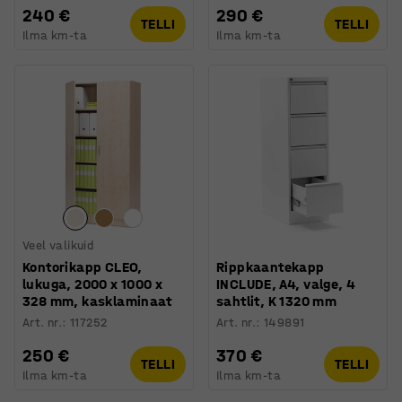
240 €
290 €
TELLI
TELLI
Ilma km-ta
Ilma km-ta
Veel valikuid
Kontorikapp CLEO,
Rippkaantekapp
lukuga, 2000 x 1000 x
INCLUDE, A4, valge, 4
328 mm, kasklaminaat
sahtlit, K 1320 mm
Art. nr.
:
117252
Art. nr.
:
149891
250 €
370 €
TELLI
TELLI
Ilma km-ta
Ilma km-ta