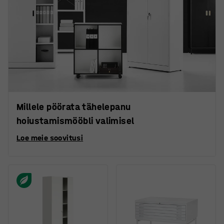
Millele pöörata tähelepanu
hoiustamismööbli valimisel
Loe meie soovitusi