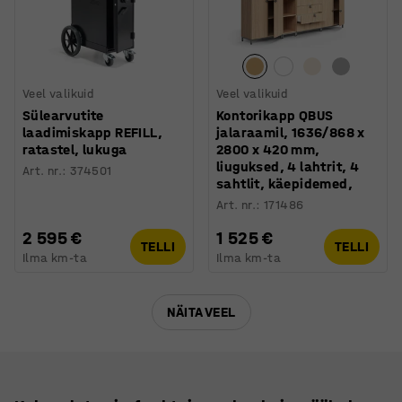
Veel valikuid
Veel valikuid
Sülearvutite
Kontorikapp QBUS
laadimiskapp REFILL,
jalaraamil, 1636/868 x
ratastel, lukuga
2800 x 420 mm,
liuguksed, 4 lahtrit, 4
Art. nr.
:
374501
sahtlit, käepidemed,
Art. nr.
:
171486
2 595 €
1 525 €
TELLI
TELLI
Ilma km-ta
Ilma km-ta
NÄITA VEEL