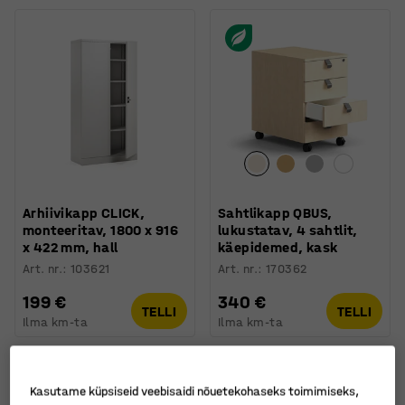
Arhiivikapp CLICK,
Sahtlikapp QBUS,
monteeritav, 1800 x 916
lukustatav, 4 sahtlit,
x 422 mm, hall
käepidemed, kask
Art. nr.
:
103621
Art. nr.
:
170362
199 €
340 €
TELLI
TELLI
Ilma km-ta
Ilma km-ta
Kasutame küpsiseid veebisaidi nõuetekohaseks toimimiseks,