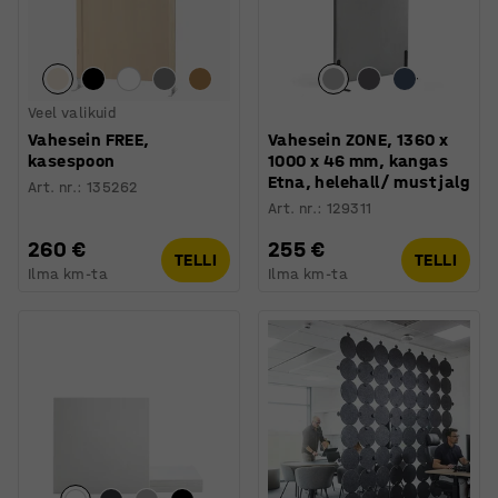
Veel valikuid
Vahesein FREE,
Vahesein ZONE, 1360 x
kasespoon
1000 x 46 mm, kangas
Etna, helehall/ must jalg
Art. nr.
:
135262
Art. nr.
:
129311
260 €
255 €
TELLI
TELLI
Ilma km-ta
Ilma km-ta