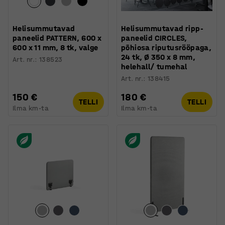
Helisummutavad
Helisummutavad ripp-
paneelid PATTERN, 600 x
paneelid CIRCLES,
600 x 11 mm, 8 tk, valge
põhiosa riputusrööpaga,
24 tk, Ø 350 x 8 mm,
Art. nr.
:
138523
helehall/ tumehal
Art. nr.
:
138415
150 €
180 €
TELLI
TELLI
Ilma km-ta
Ilma km-ta