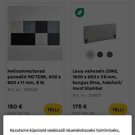
Helisummutavad
Laua vahesein ZONE,
paneelid PATTERN, 600 x
1600 x 650 x 36 mm,
600 x 11 mm, 8 tk
kangas Etna, helehall/
must klamber
Art. nr.
:
138520
Art. nr.
:
129071
150 €
175 €
TELLI
TELLI
Ilma km-ta
Ilma km-ta
Kasutame küpsiseid veebisaidi nõuetekohaseks toimimiseks,