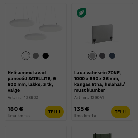
Helisummutavad
Laua vahesein ZONE,
paneelid SATELLITE, Ø
1000 x 650 x 36 mm,
600 mm, lakke, 3 tk,
kangas Etna, helehall/
valge
must klamber
Art. nr.
:
138633
Art. nr.
:
129041
180 €
135 €
TELLI
TELLI
Ilma km-ta
Ilma km-ta