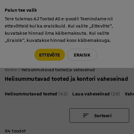
Põhjamaine kvaliteet
Palun tee valik
Tere tulemas AJ Tooted AS e-poodi! Teenindame nii
ettevõtteid kui ka eraisikuid. Kui valite „Ettevõte“,
kuvatakse hinnad ilma käibemaksuta. Kui valite
„Eraisik“, kuvatakse hinnad koos käibemaksuga.
Tule meile külla! AJ Salong on avatud E-R 9:00-17:00,
Pärnu mnt 158, Tallinn. Kauba väljastamine Paneeli
ETTEVÕTE
ERAISIK
6, Tallinn. Vaata lähemalt!
Kontor
Helisummutavad tooted ja vaheseinad
Helisummutavad tooted ja kontori vaheseinad
Helisummutavad tooted
(42)
Laua vaheseinad
(29)
Vah
Sorteeri
94 toodet