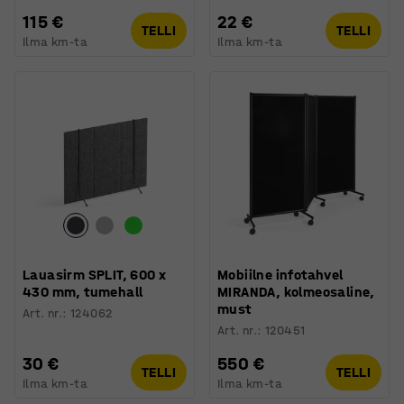
115 €
22 €
TELLI
TELLI
Ilma km-ta
Ilma km-ta
Lauasirm SPLIT, 600 x
Mobiilne infotahvel
430 mm, tumehall
MIRANDA, kolmeosaline,
must
Art. nr.
:
124062
Art. nr.
:
120451
30 €
550 €
TELLI
TELLI
Ilma km-ta
Ilma km-ta