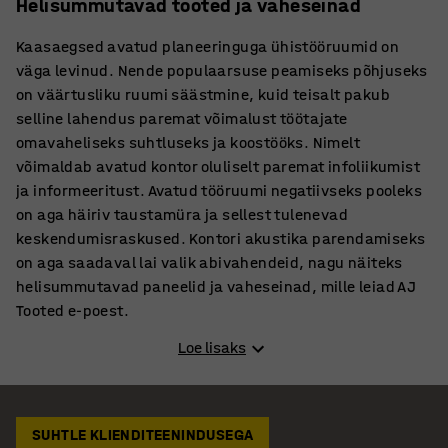
Helisummutavad tooted ja vaheseinad
Kaasaegsed avatud planeeringuga ühistööruumid on
väga levinud. Nende populaarsuse peamiseks põhjuseks
on väärtusliku ruumi säästmine, kuid teisalt pakub
selline lahendus paremat võimalust töötajate
omavaheliseks suhtluseks ja koostööks. Nimelt
võimaldab avatud kontor oluliselt paremat infoliikumist
ja informeeritust. Avatud tööruumi negatiivseks pooleks
on aga häiriv taustamüra ja sellest tulenevad
keskendumisraskused. Kontori akustika parendamiseks
on aga saadaval lai valik abivahendeid, nagu näiteks
helisummutavad paneelid ja vaheseinad, mille leiad AJ
Tooted e-poest.
Loe lisaks
Mürasummutuse olulisus tööruumides
Inimesed on erinevad ning avatud kontor ei ole igaühele.
On töötajaid, kes naudivad seltskonda ja kambas
töötegemist, kuid leidub ka neid kes vajavad
SUHTLE KLIENDITEENINDUSEGA