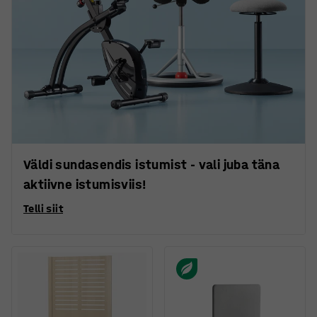
Väldi sundasendis istumist - vali juba täna
aktiivne istumisviis!
Telli siit