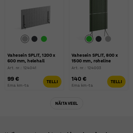
Vahesein SPLIT, 1200 x
Vahesein SPLIT, 800 x
600 mm, helehall
1500 mm, roheline
Art. nr.
:
124041
Art. nr.
:
124003
99 €
140 €
TELLI
TELLI
Ilma km-ta
Ilma km-ta
NÄITA VEEL