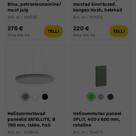
Etna, petrooleumsinine/
mustad kinnitused,
must jalg
kangas Hush, helehall
Art. nr.
:
129323
Art. nr.
:
1211312
275 €
220 €
TELLI
TELLI
Ilma km-ta
Ilma km-ta
Helisummutavad
Helisummutav paneel
paneelid SATELLITE, Ø
SPLIT, 400 x 600 mm,
780 mm, lakke, hall
roheline
Art. nr.
:
138642
Art. nr.
:
124073