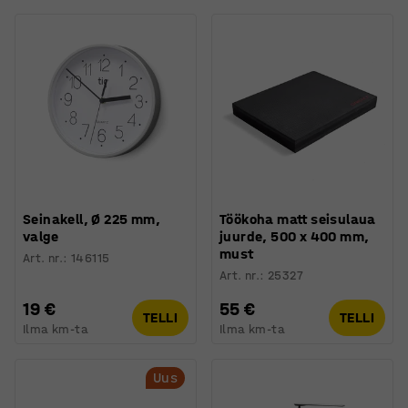
Seinakell, Ø 225 mm,
Töökoha matt seisulaua
valge
juurde, 500 x 400 mm,
must
Art. nr.
:
146115
Art. nr.
:
25327
19 €
55 €
TELLI
TELLI
Ilma km-ta
Ilma km-ta
Uus