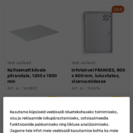
Uus
Veel valikuid
Veel valikuid
Kaitsematt kõvale
Infotahvel FRANCES, 900
põrandale, 1200 x 1500
x 600 mm, lukustatav,
mm
siseruumidesse
Art. nr.
:
140907
Art. nr.
:
114974
67 €
180 €
TELLI
TELLI
Ilma km-ta
Ilma km-ta
Kasutame küpsiseid veebisaidi nõuetekohaseks toimimiseks,
sisu ja reklaamide isikupärastamiseks, sotsiaalmeedia
funktsioonide pakkumiseks ning liikluse analüüsimiseks.
Jagame teie infot meie veebisaidi kasutamise kohta ka meie