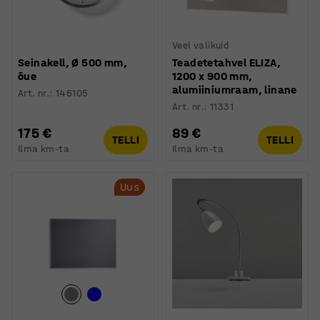
Veel valikuid
Seinakell, Ø 500 mm,
Teadetetahvel ELIZA,
õue
1200 x 900 mm,
alumiiniumraam, linane
Art. nr.
:
146105
Art. nr.
:
11331
175 €
89 €
TELLI
TELLI
Ilma km-ta
Ilma km-ta
Uus