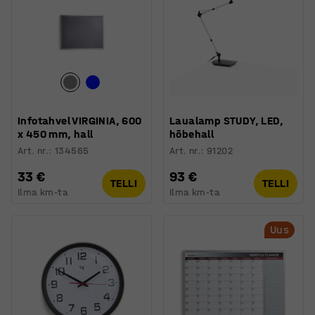
Infotahvel VIRGINIA, 600
Laualamp STUDY, LED,
x 450 mm, hall
hõbehall
Art. nr.
:
134565
Art. nr.
:
91202
33 €
93 €
TELLI
TELLI
Ilma km-ta
Ilma km-ta
Uus