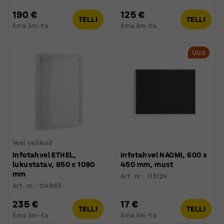
190 €
125 €
TELLI
TELLI
Ilma km-ta
Ilma km-ta
Uus
Veel valikuid
Infotahvel ETHEL,
Infotahvel NAOMI, 600 x
lukustatav, 850 x 1080
450 mm, must
mm
Art. nr.
:
113124
Art. nr.
:
114963
235 €
17 €
TELLI
TELLI
Ilma km-ta
Ilma km-ta