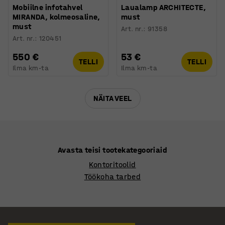
Mobiilne infotahvel
Laualamp ARCHITECTE,
MIRANDA, kolmeosaline,
must
must
Art. nr.
:
91358
Art. nr.
:
120451
550 €
53 €
TELLI
TELLI
Ilma km-ta
Ilma km-ta
NÄITA VEEL
Avasta teisi tootekategooriaid
Kontoritoolid
Töökoha tarbed