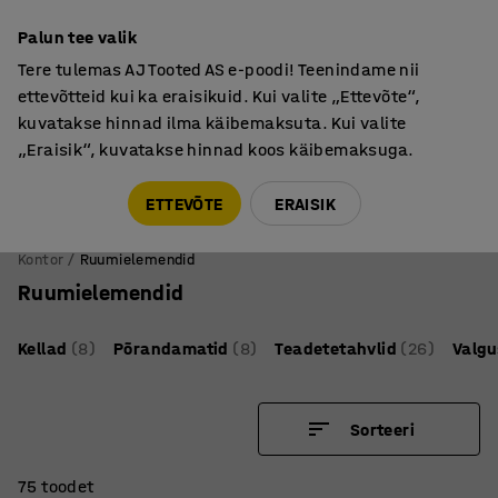
Põhjamaine kvaliteet
Palun tee valik
Tere tulemas AJ Tooted AS e-poodi! Teenindame nii
ettevõtteid kui ka eraisikuid. Kui valite „Ettevõte“,
kuvatakse hinnad ilma käibemaksuta. Kui valite
„Eraisik“, kuvatakse hinnad koos käibemaksuga.
Tule meile külla! AJ Salong on avatud E-R 9:00-17:00,
Pärnu mnt 158, Tallinn. Kauba väljastamine Paneeli
ETTEVÕTE
ERAISIK
6, Tallinn. Vaata lähemalt!
Kontor
Ruumielemendid
Ruumielemendid
Kellad
(8)
Põrandamatid
(8)
Teadetetahvlid
(26)
Valgu
Sorteeri
75 toodet