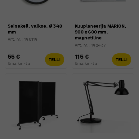
Seinakell, vaikne, Ø 348
Kuuplaneerija MARION,
mm
900 x 600 mm,
magnetiline
Art. nr.
:
146114
Art. nr.
:
142437
55 €
115 €
TELLI
TELLI
Ilma km-ta
Ilma km-ta