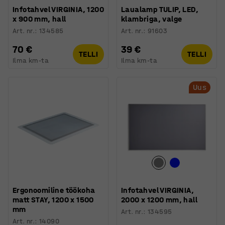
Infotahvel VIRGINIA, 1200
Laualamp TULIP, LED,
x 900 mm, hall
klambriga, valge
Art. nr.
:
134585
Art. nr.
:
91603
70 €
39 €
TELLI
TELLI
Ilma km-ta
Ilma km-ta
Uus
Ergonoomiline töökoha
Infotahvel VIRGINIA,
matt STAY, 1200 x 1500
2000 x 1200 mm, hall
mm
Art. nr.
:
134595
Art. nr.
:
14090