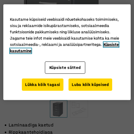
Kasutame küpsiseid veebisaidi nõuetekohaseks toimimiseks,
sisu ja reklaamide isikupärastamiseks, sotsiaalmeedia
funktsioonide pakkumiseks ning liikluse analüüsimiseks.
Jagame teie infot meie veebisaidi kasutamise kohta ka meie
sotsiaalmeedia-, reklaami ja analüüsipartneritega.
Küpsiste
kasutamine
Küpsiste sätted
Lükka kõik tagasi
Luba kõik küpsised
Laminaadiga kaetud
Rippkaantehoidjaga