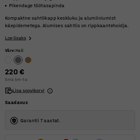
Pikendage töötasapinda
Kompaktne sahtlikapp keskluku ja alumiiniumist
käepidemetega. Alumises sahtlis on rippkaantehoidja.
Loe lisaks
Värv
:
Hall
220 €
Ilma km-ta
Lisa soovikorvi
Saadavus
Garantii 7 aastat.