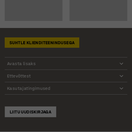
SUHTLE KLIENDITEENINDUSEGA
Avasta lisaks
Ettevõttest
Kasutajatingimused
LIITU UUDISKIRJAGA