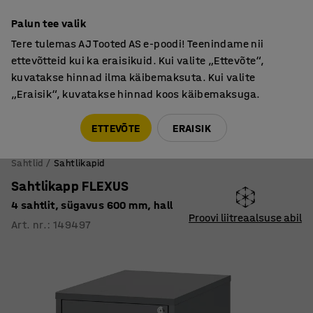
Põhjamaine kvaliteet
Garantii vähemalt 7 aastat
Palun tee valik
Tere tulemas AJ Tooted AS e-poodi! Teenindame nii
ettevõtteid kui ka eraisikuid. Kui valite „Ettevõte“,
kuvatakse hinnad ilma käibemaksuta. Kui valite
„Eraisik“, kuvatakse hinnad koos käibemaksuga.
Tule meile külla! AJ Salong on avatud E-R 9:00-17:00,
Pärnu mnt 158, Tallinn. Kauba väljastamine Paneeli
ETTEVÕTE
ERAISIK
6, Tallinn. Vaata lähemalt!
Sahtlid
Sahtlikapid
Sahtlikapp FLEXUS
4 sahtlit, sügavus 600 mm, hall
Proovi liitreaalsuse abil
Art. nr.
:
149497