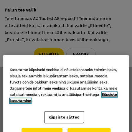
Põhjamaine kvaliteet
Palun tee valik
Tere tulemas AJ Tooted AS e-poodi! Teenindame nii
ettevõtteid kui ka eraisikuid. Kui valite „Ettevõte“,
kuvatakse hinnad ilma käibemaksuta. Kui valite
„Eraisik“, kuvatakse hinnad koos käibemaksuga.
Tule meile külla! AJ Salong on avatud E-R 9:00-17:00,
Pärnu mnt 158, Tallinn. Kauba väljastamine Paneeli
ETTEVÕTE
ERAISIK
6, Tallinn. Vaata lähemalt!
Esitlusvahendid
Projektorekraanid
Kasutame küpsiseid veebisaidi nõuetekohaseks toimimiseks,
sisu ja reklaamide isikupärastamiseks, sotsiaalmeedia
Projektorekraanid
funktsioonide pakkumiseks ning liikluse analüüsimiseks.
Jagame teie infot meie veebisaidi kasutamise kohta ka meie
sotsiaalmeedia-, reklaami ja analüüsipartneritega.
Küpsiste
kasutamine
Filtreeri
Sorteeri
Küpsiste sätted
1 toodet