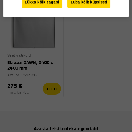
Uus
Lükka kõik tagasi
Luba kõik küpsised
Veel valikuid
Ekraan DAWN, 2400 x
2400 mm
Art. nr.
:
126986
275 €
TELLI
Ilma km-ta
Avasta teisi tootekategooriaid