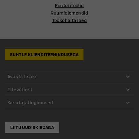
Kontoritoolid
Ruumielemendid
Töökoha tarbed
SUHTLE KLIENDITEENINDUSEGA
Avasta lisaks
Ettevõttest
Kasutajatingimused
LIITU UUDISKIRJAGA