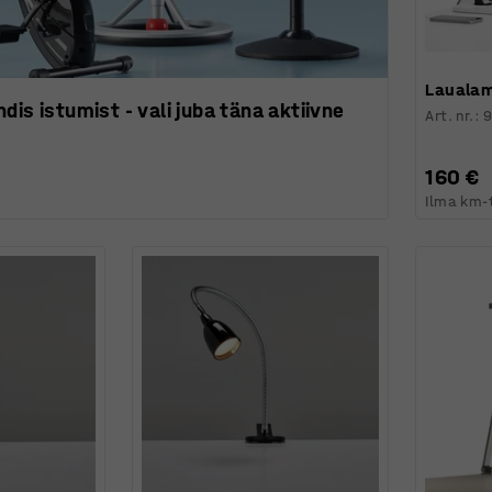
Laualamp
dis istumist - vali juba täna aktiivne
Art. nr.
:
160 €
Ilma km-