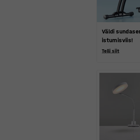
Väldi sundasen
istumisviis!
Telli siit