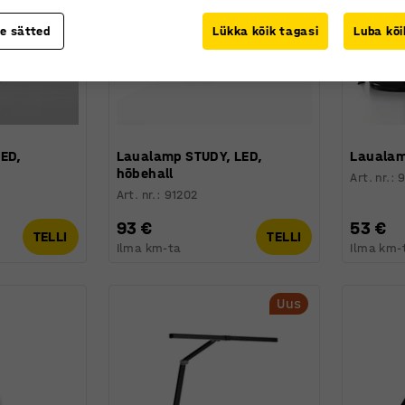
te sätted
Lükka kõik tagasi
Luba kõi
LED,
Laualamp STUDY, LED,
Laualam
hõbehall
Art. nr.
:
Art. nr.
:
91202
93 €
53 €
TELLI
TELLI
Ilma km-ta
Ilma km-
Uus