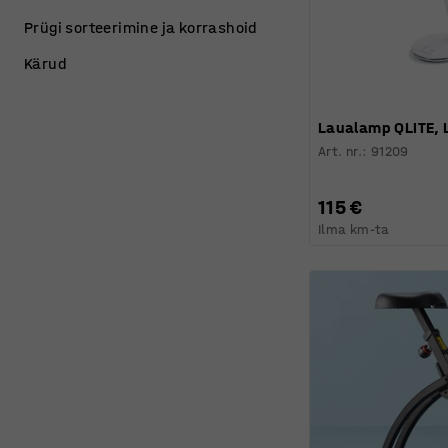
Prügi sorteerimine ja korrashoid
Kärud
Laualamp QLITE, 
Art. nr.
:
91209
115 €
Ilma km-ta