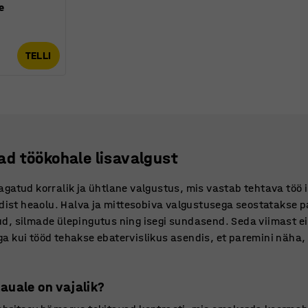
e
TELLI
d töökohale lisavalgust
agatud korralik ja ühtlane valgustus, mis vastab tehtava töö 
ldist heaolu. Halva ja mittesobiva valgustusega seostatakse p
d, silmade ülepingutus ning isegi sundasend. Seda viimast ei
 kui tööd tehakse ebatervislikus asendis, et paremini näha, 
auale on vajalik?