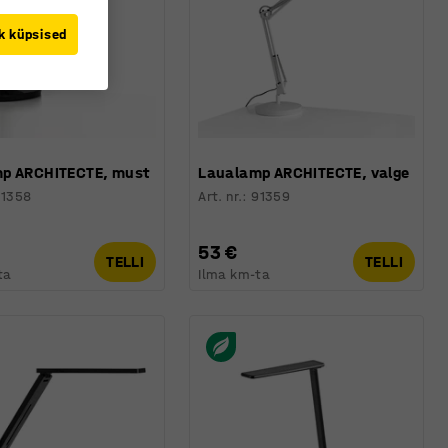
k küpsised
p ARCHITECTE, must
Laualamp ARCHITECTE, valge
91358
Art. nr.
:
91359
53 €
TELLI
TELLI
ta
Ilma km-ta