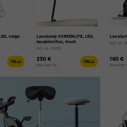
LED, valge
Laualamp SCREENLITE, LED,
Laualam
lauakinnitus, must
Art. nr.
:
Art. nr.
:
91212
230 €
160 €
TELLI
TELLI
Ilma km-ta
Ilma km-