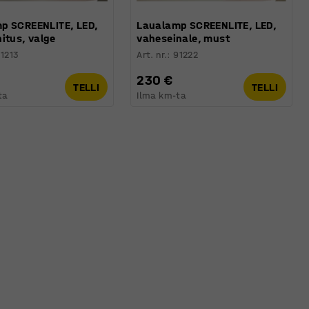
p SCREENLITE, LED,
Laualamp SCREENLITE, LED,
itus, valge
vaheseinale, must
1213
Art. nr.
:
91222
230 €
TELLI
TELLI
ta
Ilma km-ta