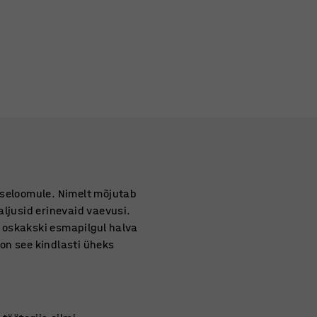
iseloomule. Nimelt mõjutab
aljusid erinevaid vaevusi.
 oskakski esmapilgul halva
on see kindlasti üheks