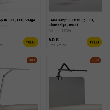
 INLITE, LED, valge
Laualamp FLEX CLIP, LED,
klambriga, must
91206
Art. nr.
:
91704
40 €
TELLI
TELLI
ta
Ilma km-ta
Uus
Uus