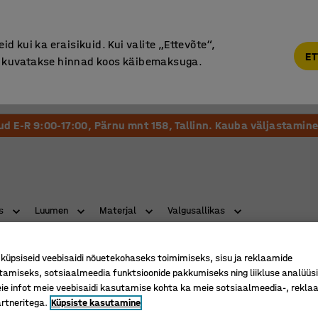
Põhjamaine kvaliteet
d kui ka eraisikuid. Kui valite „Ettevõte“,
ET
“, kuvatakse hinnad koos käibemaksuga.
Vastuvõtt ja Ootesaal
Õueala
Kool ja Lasteaed
tud E-R 9:00-17:00, Pärnu mnt 158, Tallinn. Kauba väljastamine 
s
Luumen
Materjal
Valgusallikas
üpsiseid veebisaidi nõuetekohaseks toimimiseks, sisu ja reklaamide
tamiseks, sotsiaalmeedia funktsioonide pakkumiseks ning liikluse analüüs
e infot meie veebisaidi kasutamise kohta ka meie sotsiaalmeedia-, reklaa
rtneritega.
Küpsiste kasutamine