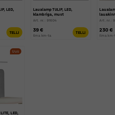
IP, LED,
Laualamp TULIP, LED,
Laualam
klambriga, must
lauakinn
Art. nr.
:
91604
Art. nr.
:
9
39 €
230 €
TELLI
TELLI
Ilma km-ta
Ilma km-
Uus
ITE, LED,