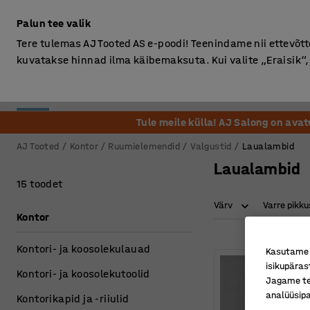
Ilma km-ta
Palun tee valik
Tere tulemas AJ Tooted AS e-poodi! Teenindame nii ettevõttei
kuvatakse hinnad ilma käibemaksuta. Kui valite „Eraisik
Kontor
Ladu ja Tööstus
Riietusruum
Söögituba
Tule meile külla! AJ Salong on ava
AJ Tooted
Kontor
Ruumielemendid
Valgustid
Laualambid
Laualambid
15 toodet
Värv
Varre pikku
Kontor
Kontori- ja koosolekulauad
Kasutame k
isikupäras
Kontori- ja koosolekutoolid
Jagame tei
analüüsipa
Kontorikapid ja -riiulid