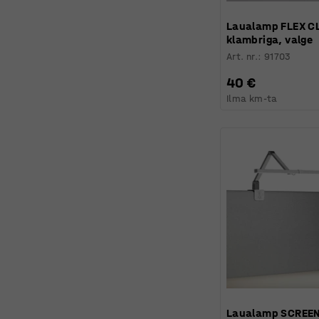
Laualamp FLEX CL
klambriga, valge
Art. nr.
:
91703
40 €
Ilma km-ta
Laualamp SCREENL