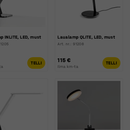
p INLITE, LED, must
Laualamp QLITE, LED, must
91205
Art. nr.
:
91208
115 €
TELLI
TELLI
ta
Ilma km-ta