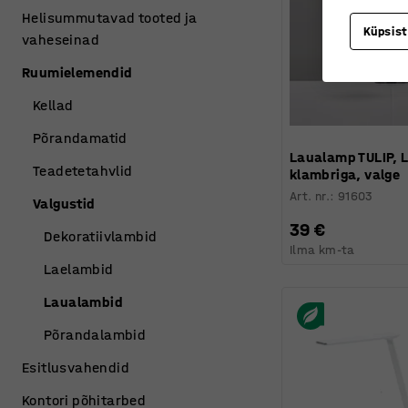
Helisummutavad tooted ja
Küpsis
vaheseinad
Ruumielemendid
Kellad
Põrandamatid
Laualamp TULIP, 
Teadetetahvlid
klambriga, valge
Art. nr.
:
91603
Valgustid
39 €
Dekoratiivlambid
Ilma km-ta
Laelambid
Laualambid
Põrandalambid
Esitlusvahendid
Kontori põhitarbed