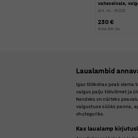
vaheseinale, valg
Art. nr.
:
91223
230 €
Ilma km-ta
Laualambid annava
Igas töökohas peab olema t
valgus palju töövõimet ja ü
Nendeks on näiteks peavalu
valgustuse süüks panna, aga
ohuteguriks.
Kas laualamp kirjutusl