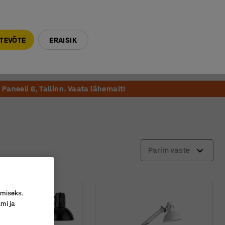
E-R 9-17 tel. 6000 270
info@ajtooted.ee
TEVÕTE
ERAISIK
Võta ühendust
Meie soovitame
Paneeli 6, Tallinn. Vaata lähemalt!
Parim vaste
imiseks.
mi ja