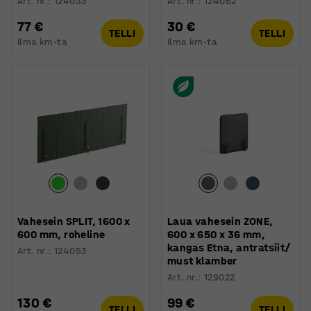
Art. nr.
:
124033
Art. nr.
:
124062
77 €
30 €
TELLI
TELLI
Ilma km-ta
Ilma km-ta
Vahesein SPLIT, 1600 x
Laua vahesein ZONE,
600 mm, roheline
600 x 650 x 36 mm,
kangas Etna, antratsiit/
Art. nr.
:
124053
must klamber
Art. nr.
:
129022
130 €
99 €
TELLI
TELLI