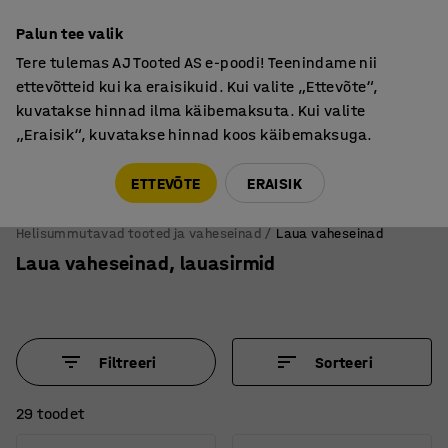
Garantii vähemalt 7 aastat
Palun tee valik
Tere tulemas AJ Tooted AS e-poodi! Teenindame nii
ettevõtteid kui ka eraisikuid. Kui valite „Ettevõte“,
kuvatakse hinnad ilma käibemaksuta. Kui valite
„Eraisik“, kuvatakse hinnad koos käibemaksuga.
Tule meile külla! AJ Salong on avatud E-R 9:00-17:00,
Pärnu mnt 158, Tallinn. Kauba väljastamine Paneeli
ETTEVÕTE
ERAISIK
6, Tallinn. Vaata lähemalt!
Helisummutavad tooted ja vaheseinad
Laua vaheseinad
Laua vaheseinad, lauasirmid
Filtreeri
Sorteeri
29 toodet