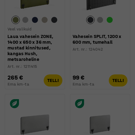
Veel valikuid
Laua vahesein ZONE,
Vahesein SPLIT, 1200 x
1400 x 650 x 36 mm,
600 mm, tumehall
mustad kinnitused,
Art. nr.
:
124042
kangas Hush,
metsaroheline
Art. nr.
:
1211415
265 €
99 €
TELLI
TELLI
Ilma km-ta
Ilma km-ta