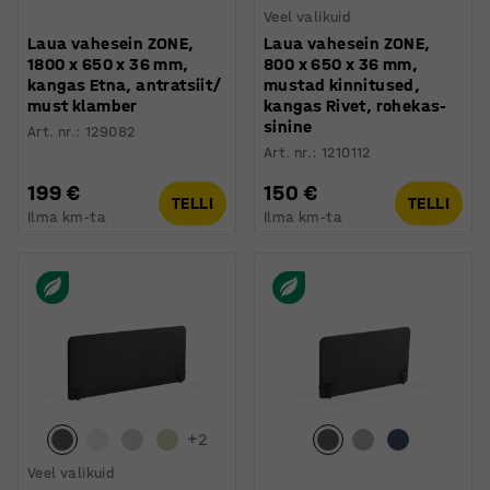
Veel valikuid
Laua vahesein ZONE,
Laua vahesein ZONE,
1800 x 650 x 36 mm,
800 x 650 x 36 mm,
kangas Etna, antratsiit/
mustad kinnitused,
must klamber
kangas Rivet, rohekas-
sinine
Art. nr.
:
129082
Art. nr.
:
1210112
199 €
150 €
TELLI
TELLI
Ilma km-ta
Ilma km-ta
+
2
Veel valikuid