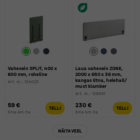
Vahesein SPLIT, 400 x
Laua vahesein ZONE,
600 mm, roheline
2000 x 650 x 36 mm,
kangas Etna, helehall/
Art. nr.
:
124023
must klamber
Art. nr.
:
129091
59 €
230 €
TELLI
TELLI
Ilma km-ta
Ilma km-ta
NÄITA VEEL