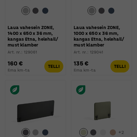
Laua vahesein ZONE,
Laua vahesein ZONE,
1400 x 650 x 36 mm,
1000 x 650 x 36 mm,
kangas Etna, helehall/
kangas Etna, helehall/
must klamber
must klamber
Art. nr.
:
129061
Art. nr.
:
129041
160 €
135 €
TELLI
TELLI
Ilma km-ta
Ilma km-ta
+
2