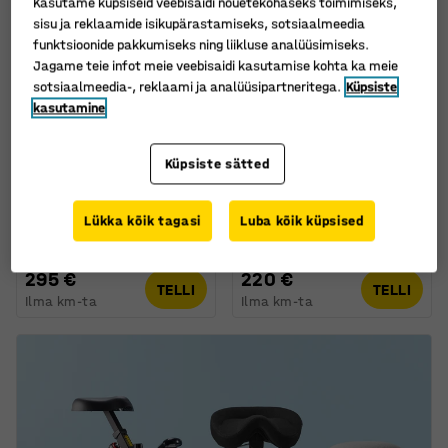
Kasutame küpsiseid veebisaidi nõuetekohaseks toimimiseks,
sisu ja reklaamide isikupärastamiseks, sotsiaalmeedia
funktsioonide pakkumiseks ning liikluse analüüsimiseks.
Jagame teie infot meie veebisaidi kasutamise kohta ka meie
sotsiaalmeedia-, reklaami ja analüüsipartneritega.
Küpsiste
kasutamine
Veel valikuid
Veel valikuid
Laua vahesein ZONE,
Laua vahesein ZONE,
Küpsiste sätted
1600 x 650 x 36 mm,
1200 x 650 x 36 mm,
valged kinnitused,
mustad kinnitused,
kangas Hush, helehall
kangas Hush, helehall
Lükka kõik tagasi
Luba kõik küpsised
Art. nr.
:
1211522
Art. nr.
:
1211312
295 €
220 €
TELLI
TELLI
Ilma km-ta
Ilma km-ta