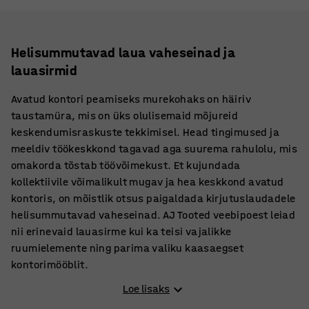
Helisummutavad laua vaheseinad ja
lauasirmid
Avatud kontori peamiseks murekohaks on häiriv
taustamüra, mis on üks olulisemaid mõjureid
keskendumisraskuste tekkimisel. Head tingimused ja
meeldiv töökeskkond tagavad aga suurema rahulolu, mis
omakorda tõstab töövõimekust. Et kujundada
kollektiivile võimalikult mugav ja hea keskkond avatud
kontoris, on mõistlik otsus paigaldada kirjutuslaudadele
helisummutavad vaheseinad. AJ Tooted veebipoest leiad
nii erinevaid lauasirme kui ka teisi vajalikke
ruumielemente ning parima valiku kaasaegset
kontorimööblit.
Loe lisaks
Laua vahesein pakub vajalikku privaatsust