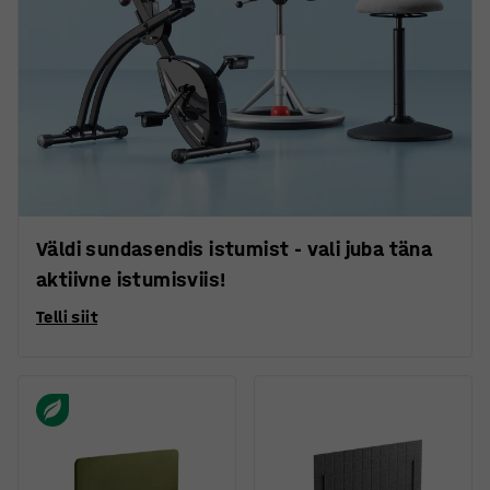
Väldi sundasendis istumist - vali juba täna
aktiivne istumisviis!
Telli siit