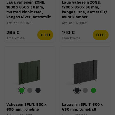
Laua vahesein ZONE,
Laua vahesein ZONE,
1600 x 650 x 36 mm,
1200 x 650 x 36 mm,
mustad kinnitused,
kangas Etna, antratsiit/
kangas Rivet, antratsiit
must klamber
Art. nr.
:
1210511
Art. nr.
:
129052
265 €
140 €
TELLI
TELLI
Ilma km-ta
Ilma km-ta
Vahesein SPLIT, 800 x
Lauasirm SPLIT, 600 x
600 mm, roheline
430 mm, tumehall