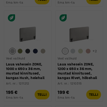
Ilma km-ta
Ilma km-ta
+
2
Veel valikuid
Veel valikuid
Laua vahesein ZONE,
Laua vahesein ZONE,
1000 x 650 x 36 mm,
1200 x 650 x 36 mm,
mustad kinnitused,
mustad kinnitused,
kangas Hush, helehall
kangas Rivet, hõbehall
Art. nr.
:
1211212
Art. nr.
:
1210315
195 €
199 €
TELLI
TELLI
Ilma km-ta
Ilma km-ta