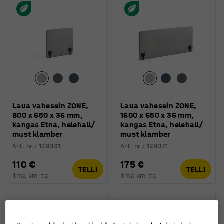
Laua vahesein ZONE,
Laua vahesein ZONE,
800 x 650 x 36 mm,
1600 x 650 x 36 mm,
kangas Etna, helehall/
kangas Etna, helehall/
must klamber
must klamber
Art. nr.
:
129031
Art. nr.
:
129071
110 €
175 €
TELLI
TELLI
Ilma km-ta
Ilma km-ta