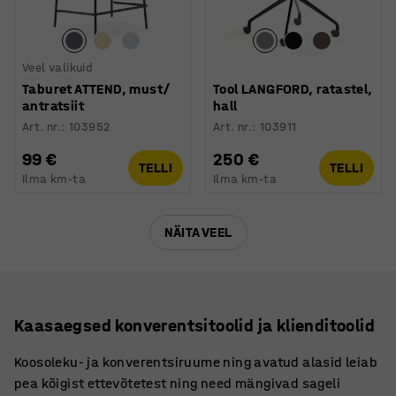
Veel valikuid
Taburet ATTEND, must/
Tool LANGFORD, ratastel,
antratsiit
hall
Art. nr.
:
103952
Art. nr.
:
103911
99 €
250 €
TELLI
TELLI
Ilma km-ta
Ilma km-ta
NÄITA VEEL
Kaasaegsed konverentsitoolid ja klienditoolid
Koosoleku- ja konverentsiruume ning avatud alasid leiab
pea kõigist ettevõtetest ning need mängivad sageli