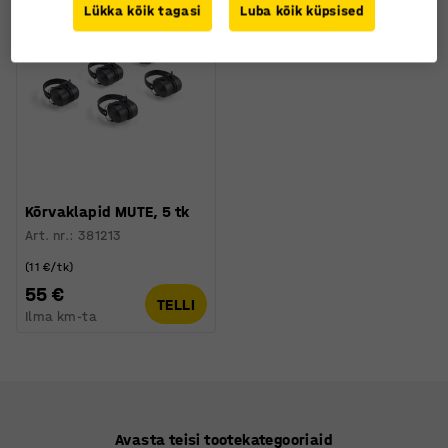
Lükka kõik tagasi
Luba kõik küpsised
Kõrvaklapid MUTE, 5 tk
Art. nr.
:
381213
(11 €/tk)
55 €
TELLI
Ilma km-ta
Avasta teisi tootekategooriaid