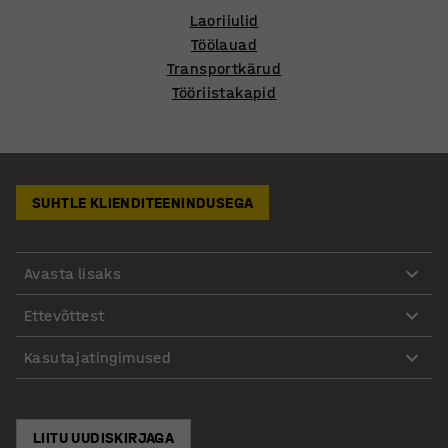
Laoriiulid
Töölauad
Transportkärud
Tööriistakapid
SUHTLE KLIENDITEENINDUSEGA
Avasta lisaks
Ettevõttest
Kasutajatingimused
LIITU UUDISKIRJAGA