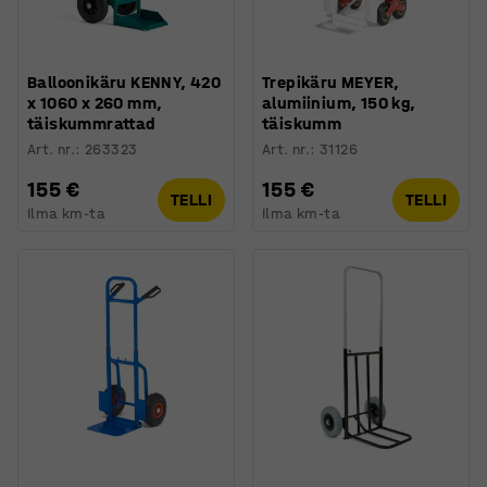
Balloonikäru KENNY, 420
Trepikäru MEYER,
x 1060 x 260 mm,
alumiinium, 150 kg,
täiskummrattad
täiskumm
Art. nr.
:
263323
Art. nr.
:
31126
155 €
155 €
TELLI
TELLI
Ilma km-ta
Ilma km-ta