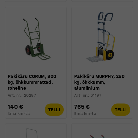
Pakikäru CORUM, 300
Pakikäru MURPHY, 250
kg, õhkkummrattad,
kg, õhkkumm,
roheline
alumiinium
Art. nr.
:
20287
Art. nr.
:
31197
140 €
765 €
TELLI
TELLI
Ilma km-ta
Ilma km-ta