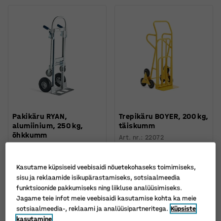
Pakikäru RYAN,
Trepikäru BOYER, 200 kg,
alumiinium, 250 kg,
täiskumm
õhkkumm
Art. nr.
:
22072
Art. nr.
:
23576
270 €
190 €
Kasutame küpsiseid veebisaidi nõuetekohaseks toimimiseks,
TELLI
TELLI
Ilma km-ta
Ilma km-ta
sisu ja reklaamide isikupärastamiseks, sotsiaalmeedia
funktsioonide pakkumiseks ning liikluse analüüsimiseks.
Jagame teie infot meie veebisaidi kasutamise kohta ka meie
sotsiaalmeedia-, reklaami ja analüüsipartneritega.
Küpsiste
kasutamine