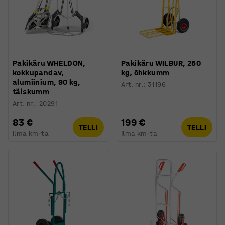
Pakikäru WHELDON,
Pakikäru WILBUR, 250
kokkupandav,
kg, õhkkumm
alumiinium, 90 kg,
Art. nr.
:
31196
täiskumm
Art. nr.
:
20291
83 €
199 €
TELLI
TELLI
Ilma km-ta
Ilma km-ta