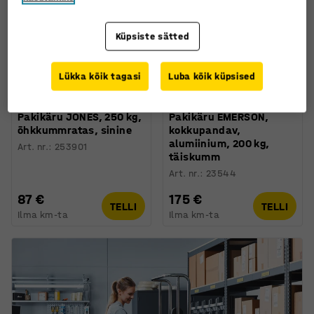
Küpsiste sätted
Lükka kõik tagasi
Luba kõik küpsised
Pakikäru JONES, 250 kg,
Pakikäru EMERSON,
õhkkummratas, sinine
kokkupandav,
alumiinium, 200 kg,
Art. nr.
:
253901
täiskumm
Art. nr.
:
23544
87 €
175 €
TELLI
TELLI
Ilma km-ta
Ilma km-ta