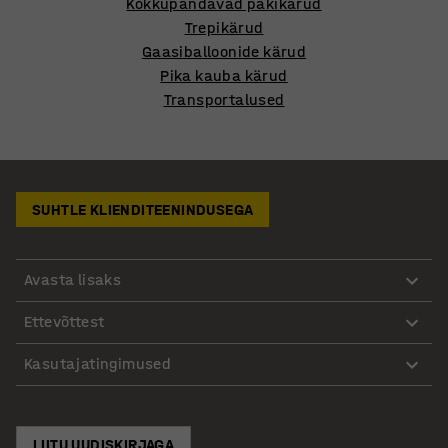
Kokkupandavad pakikärud
Trepikärud
Gaasiballoonide kärud
Pika kauba kärud
Transportalused
SUHTLE KLIENDITEENINDUSEGA
Avasta lisaks
Ettevõttest
Kasutajatingimused
LIITU UUDISKIRJAGA