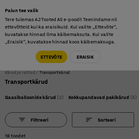
Garantii vähemalt 7 aastat
Palun tee valik
Tere tulemas AJ Tooted AS e-poodi! Teenindame nii
ettevõtteid kui ka eraisikuid. Kui valite „Ettevõte“,
kuvatakse hinnad ilma käibemaksuta. Kui valite
„Eraisik“, kuvatakse hinnad koos käibemaksuga.
Tule meile külla! AJ Salong on avatud E-R 9:00-17:00,
Pärnu mnt 158, Tallinn. Kauba väljastamine Paneeli
ETTEVÕTE
ERAISIK
6, Tallinn. Vaata lähemalt!
Kärud ja rattad
Transportkärud
Transportkärud
Gaasiballoonide kärud
(2)
Kokkupandavad pakikärud
(5)
Filtreeri
Sorteeri
18 toodet