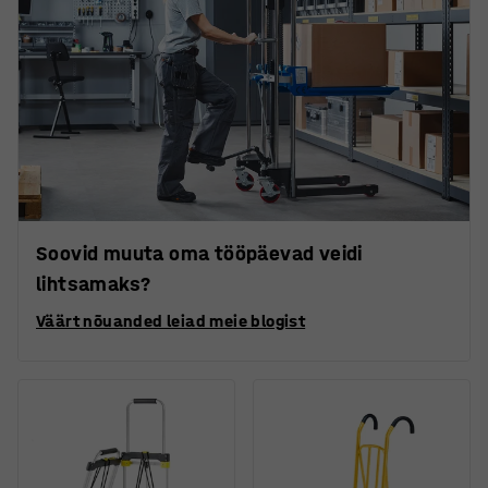
Soovid muuta oma tööpäevad veidi
lihtsamaks?
Väärt nõuanded leiad meie blogist