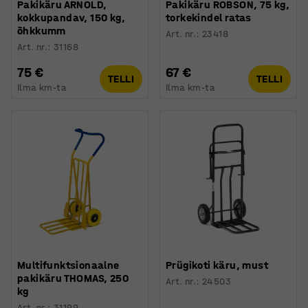
Pakikäru ARNOLD,
Pakikäru ROBSON, 75 kg,
kokkupandav, 150 kg,
torkekindel ratas
õhkkumm
Art. nr.
:
23418
Art. nr.
:
31168
75 €
67 €
TELLI
TELLI
Ilma km-ta
Ilma km-ta
Multifunktsionaalne
Prügikoti käru, must
pakikäru THOMAS, 250
Art. nr.
:
24503
kg
Art. nr.
:
31199