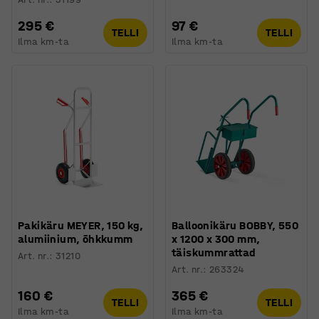
295 €
97 €
TELLI
TELLI
Ilma km-ta
Ilma km-ta
Pakikäru MEYER, 150 kg,
Balloonikäru BOBBY, 550
alumiinium, õhkkumm
x 1200 x 300 mm,
täiskummrattad
Art. nr.
:
31210
Art. nr.
:
263324
160 €
365 €
TELLI
TELLI
Ilma km-ta
Ilma km-ta