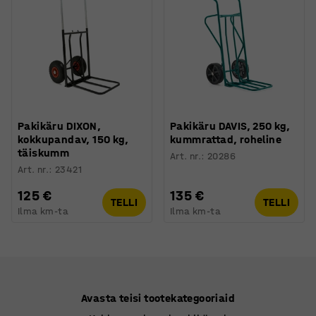
Pakikäru DIXON,
Pakikäru DAVIS, 250 kg,
kokkupandav, 150 kg,
kummrattad, roheline
täiskumm
Art. nr.
:
20286
Art. nr.
:
23421
125 €
135 €
TELLI
TELLI
Ilma km-ta
Ilma km-ta
Avasta teisi tootekategooriaid