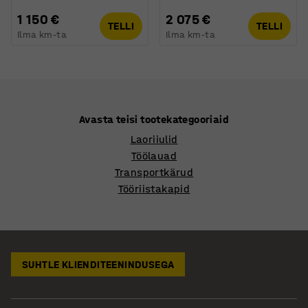
1 150 €
2 075 €
TELLI
TELLI
Ilma km-ta
Ilma km-ta
Avasta teisi tootekategooriaid
Laoriiulid
Töölauad
Transportkärud
Tööriistakapid
SUHTLE KLIENDITEENINDUSEGA