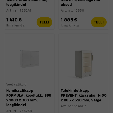
leegikindel
uksed
Art. nr.
:
755241
Art. nr.
:
10650
1 410 €
1 885 €
TELLI
TELLI
Ilma km-ta
Ilma km-ta
Veel valikuid
Kemikaalikapp
Tulekindel kapp
FORMULA, koodlukk, 895
PREVENT, klaasuks, 1450
x 1000 x 300 mm,
x 865 x 520 mm, valge
leegikindel
Art. nr.
:
134687
Art. nr.
:
755238