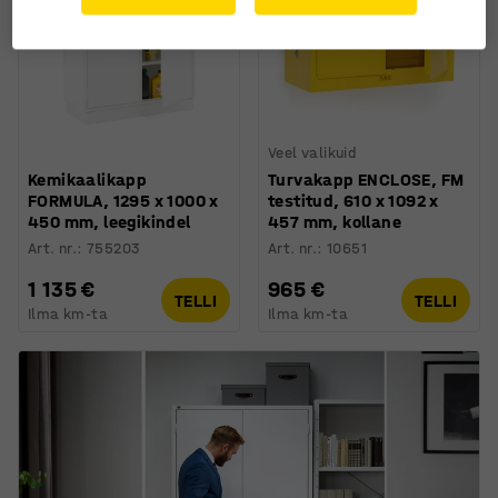
Veel valikuid
Kemikaalikapp
Turvakapp ENCLOSE, FM
FORMULA, 1295 x 1000 x
testitud, 610 x 1092 x
450 mm, leegikindel
457 mm, kollane
Art. nr.
:
755203
Art. nr.
:
10651
1 135 €
965 €
TELLI
TELLI
Ilma km-ta
Ilma km-ta