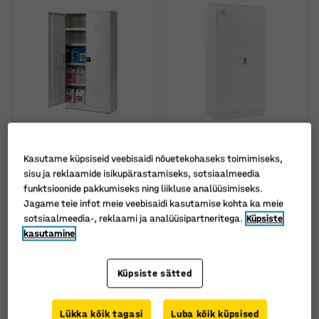
Veel valikuid
Kemikaalikapp METHOD,
Kemikaalikapp
Kasutame küpsiseid veebisaidi nõuetekohaseks toimimiseks,
1900 x 1000 x 400 mm,
FORMULA, koodlukk,
sisu ja reklaamide isikupärastamiseks, sotsiaalmeedia
hall
2095 x 1000 x 450 mm,
funktsioonide pakkumiseks ning liikluse analüüsimiseks.
leegikindel
Art. nr.
:
26640
Jagame teie infot meie veebisaidi kasutamise kohta ka meie
Art. nr.
:
755236
sotsiaalmeedia-, reklaami ja analüüsipartneritega.
Küpsiste
670 €
1 680 €
kasutamine
TELLI
TELLI
Ilma km-ta
Ilma km-ta
Küpsiste sätted
Lükka kõik tagasi
Luba kõik küpsised