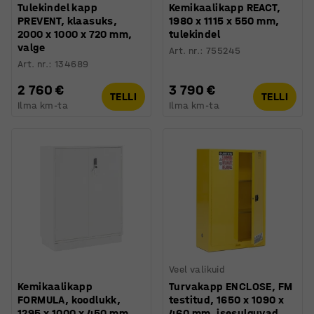
Tulekindel kapp
Kemikaalikapp REACT,
PREVENT, klaasuks,
1980 x 1115 x 550 mm,
2000 x 1000 x 720 mm,
tulekindel
valge
Art. nr.
:
755245
Art. nr.
:
134689
2 760 €
3 790 €
TELLI
TELLI
Ilma km-ta
Ilma km-ta
Veel valikuid
Kemikaalikapp
Turvakapp ENCLOSE, FM
FORMULA, koodlukk,
testitud, 1650 x 1090 x
1295 x 1000 x 450 mm,
460 mm, isesulguvad