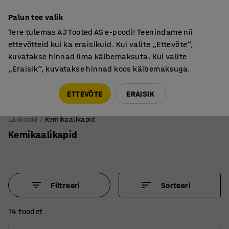
Põhjamaine kvaliteet
Palun tee valik
Tere tulemas AJ Tooted AS e-poodi! Teenindame nii
ettevõtteid kui ka eraisikuid. Kui valite „Ettevõte“,
kuvatakse hinnad ilma käibemaksuta. Kui valite
„Eraisik“, kuvatakse hinnad koos käibemaksuga.
Tule meile külla! AJ Salong on avatud E-R 9:00-17:00,
Pärnu mnt 158, Tallinn. Kauba väljastamine Paneeli
ETTEVÕTE
ERAISIK
6, Tallinn. Vaata lähemalt!
Laokapid
Kemikaalikapid
Kemikaalikapid
Filtreeri
Sorteeri
14 toodet