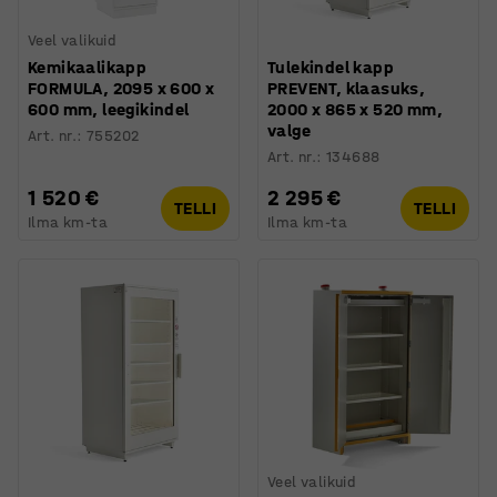
Veel valikuid
Kemikaalikapp
Tulekindel kapp
FORMULA, 2095 x 600 x
PREVENT, klaasuks,
600 mm, leegikindel
2000 x 865 x 520 mm,
valge
Art. nr.
:
755202
Art. nr.
:
134688
1 520 €
2 295 €
TELLI
TELLI
Ilma km-ta
Ilma km-ta
Veel valikuid