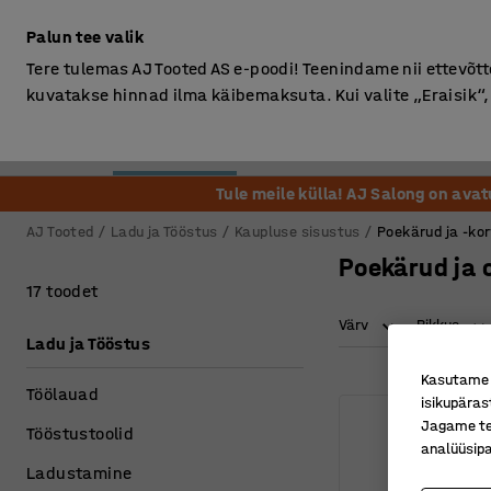
Ilma km-ta
Palun tee valik
Tere tulemas AJ Tooted AS e-poodi! Teenindame nii ettevõttei
kuvatakse hinnad ilma käibemaksuta. Kui valite „Eraisik
Kontor
Ladu ja Tööstus
Riietusruum
Söögituba
Tule meile külla! AJ Salong on ava
AJ Tooted
Ladu ja Tööstus
Kaupluse sisustus
Poekärud ja -kor
Poekärud ja 
17 toodet
Värv
Pikkus
Ladu ja Tööstus
Kasutame k
Töölauad
isikupäras
Jagame tei
Tööstustoolid
analüüsipa
Ladustamine