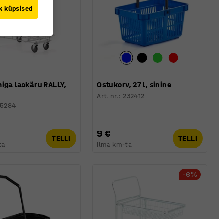
k küpsised
iga laokäru RALLY,
Ostukorv, 27 l, sinine
Art. nr.
:
232412
25284
9 €
TELLI
TELLI
ta
Ilma km-ta
-6%