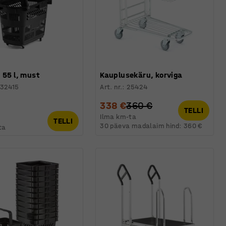
 55 l, must
Kauplusekäru, korviga
32415
Art. nr.
:
25424
338 €
360 €
TELLI
Ilma km-ta
TELLI
30 päeva madalaim hind:
360 €
ta