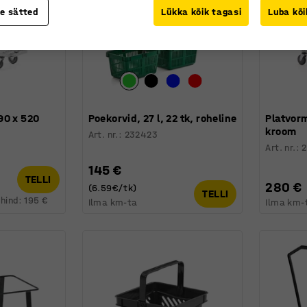
te sätted
Lükka kõik tagasi
Luba kõi
90 x 520
Poekorvid, 27 l, 22 tk, roheline
Platvorm
kroom
Art. nr.
:
232423
Art. nr.
:
145 €
TELLI
280 €
(6.59€/tk)
TELLI
hind:
195 €
Ilma km-ta
Ilma km-