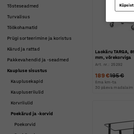
Küpsis
Tõsteseadmed
Turvalisus
Töökohamatid
Prügi sorteerimine ja koristus
Kärud ja rattad
Laokäru TARGA, 8
mm, võrekorviga
Pakkevahendid ja -seadmed
Art. nr.
:
25292
Kaupluse sisustus
189 €
195 €
Kauplusekapid
Ilma km-ta
30 päeva madalaim 
Kaupluseriiulid
Korvriiulid
Poekärud ja -korvid
Poekorvid