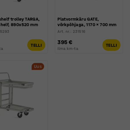
shelf trolley TARGA,
Platvormkäru GATE,
shelf, 890x520 mm
võrkpõhjaga, 1170 × 700 mm
25293
Art. nr.
:
231516
395 €
TELLI
TELLI
ta
Ilma km-ta
Uus