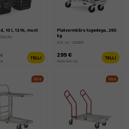
d, 10 l, 12 tk, must
Platvormkäru tugedega, 250
kg
232434
Art. nr.
:
25285
299 €
k)
TELLI
TELLI
ta
Ilma km-ta
Uus
Uus