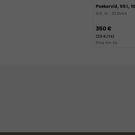
Poekorvid, 55 l, 1
Art. nr.
:
232444
350 €
(35 €/tk)
Ilma km-ta