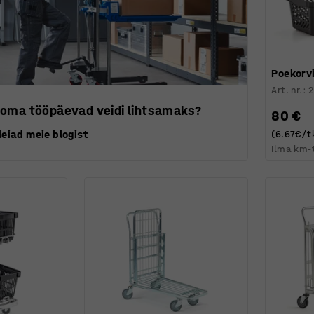
Poekorvi
Art. nr.
:
oma tööpäevad veidi lihtsamaks?
80 €
eiad meie blogist
(6.67€/t
Ilma km-