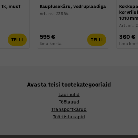
0 tk, must
Kauplusekäru, vedruplaadiga
Kokkupa
korvriiu
Art. nr.
:
23584
1010 m
Art. nr.
:
595 €
360 €
TELLI
TELLI
Ilma km-ta
Ilma km-
Avasta teisi tootekategooriaid
Laoriiulid
Töölauad
Transportkärud
Tööriistakapid