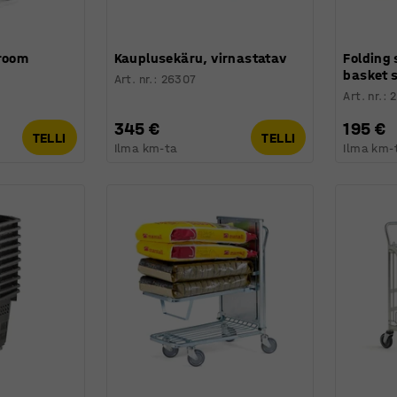
kroom
Kauplusekäru, virnastatav
Folding 
basket 
Art. nr.
:
26307
Art. nr.
:
345 €
195 €
TELLI
TELLI
Ilma km-ta
Ilma km-