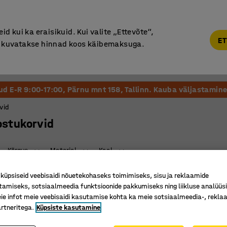
Põhjamaine kvaliteet
d kui ka eraisikuid. Kui valite „Ettevõte“,
ET
“, kuvatakse hinnad koos käibemaksuga.
Vastuvõtt ja Ootesaal
Õueala
Kool ja Lasteaed
tud E-R 9:00-17:00, Pärnu mnt 158, Tallinn. Kauba väljastamine 
vid
ostukorvid
Kõrgus
Materjal
Kaal
üpsiseid veebisaidi nõuetekohaseks toimimiseks, sisu ja reklaamide
tamiseks, sotsiaalmeedia funktsioonide pakkumiseks ning liikluse analüüs
e infot meie veebisaidi kasutamise kohta ka meie sotsiaalmeedia-, reklaa
rtneritega.
Küpsiste kasutamine