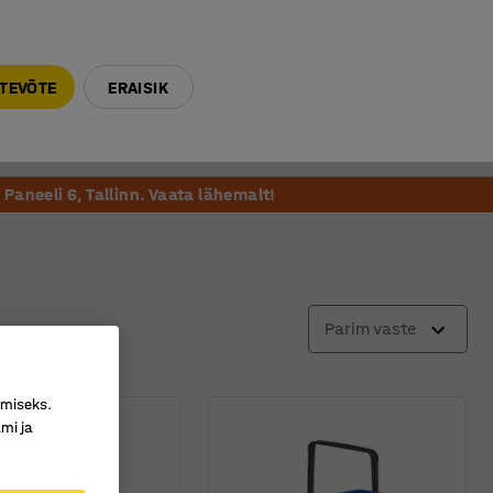
E-R 9-17 tel. 6000 270
info@ajtooted.ee
TEVÕTE
ERAISIK
Võta ühendust
Meie soovitame
Paneeli 6, Tallinn. Vaata lähemalt!
Parim vaste
imiseks.
mi ja