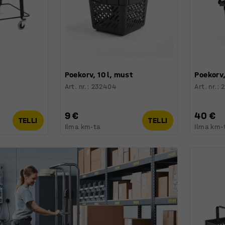
Poekorv, 10 l, must
Poekorv,
Art. nr.
:
232404
Art. nr.
:
2
9 €
40 €
TELLI
TELLI
Ilma km-ta
Ilma km-