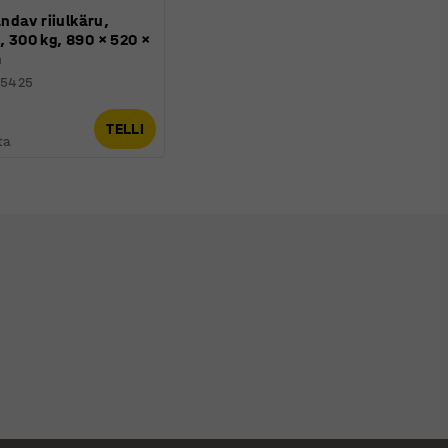
ndav riiulkäru,
l, 300 kg, 890 × 520 ×
m
25425
TELLI
ta