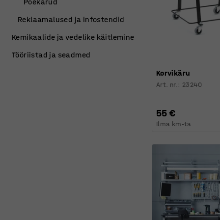
Poekärud
Reklaamalused ja infostendid
Kemikaalide ja vedelike käitlemine
Tööriistad ja seadmed
Korvikäru
Art. nr.
:
23240
55 €
Ilma km-ta