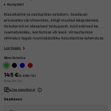
Komplekt
Klassikaline ja vastupidav ostukorv. Saadaval
erinevates värvitoonides, kõigil mustad käepidemed.
Ostukorvid on ideaalsed toidupoodi, kuid sobivad ka
raamatukokku, kontorisse või kooli. Virnastamise
võimalus tagab ruumisäästliku hoiustamise lahenduse.
Loe lisaks
Värv
:
Roheline
145 €
(6.59€/tk)
Ilma km-ta
Lisa soovikorvi
Saadavus