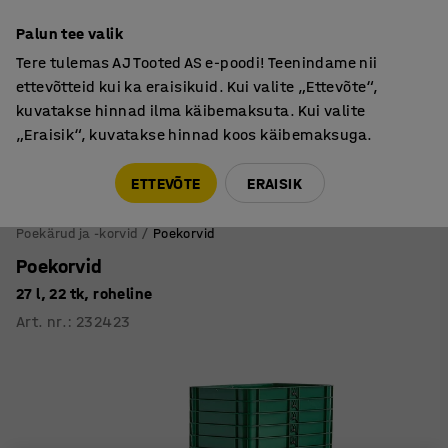
Põhjamaine kvaliteet
Palun tee valik
Tere tulemas AJ Tooted AS e-poodi! Teenindame nii
ettevõtteid kui ka eraisikuid. Kui valite „Ettevõte“,
kuvatakse hinnad ilma käibemaksuta. Kui valite
„Eraisik“, kuvatakse hinnad koos käibemaksuga.
Tule meile külla! AJ Salong on avatud E-R 9:00-17:00,
Pärnu mnt 158, Tallinn. Kauba väljastamine Paneeli
ETTEVÕTE
ERAISIK
6, Tallinn. Vaata lähemalt!
Poekärud ja -korvid
Poekorvid
Poekorvid
27 l, 22 tk, roheline
Art. nr.
:
232423