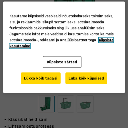
Kasutame küpsiseid veebisaidi nõuetekohaseks toimimiseks,
sisu ja reklaamide isikupärastamiseks, sotsiaalmeedia
funktsioonide pakkumiseks ning liikluse analüüsimiseks.
Jagame teie infot meie veebisaidi kasutamise kohta ka meie
sotsiaalmeedia-, reklaami ja analüüsipartneritega.
Küpsiste
kasutamine
Küpsiste sätted
Lükka kõik tagasi
Luba kõik küpsised
Klassikaline disain
Lihtsam ostuprotsess