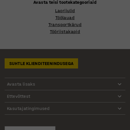
Avasta teisi tootekategooriaid
Laoriiulid
Töölauad
Transportkärud
Tööriistakapid
SUHTLE KLIENDITEENINDUSEGA
Avasta lisaks
Ettevõttest
Kasutajatingimused