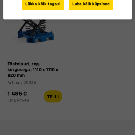
Lükka kõik tagasi
Luba kõik küpsised
Tõstelaud, reg.
kõrgusega, 1110 x 1110 x
820 mm
Art. nr.
:
30035
1 495 €
TELLI
Ilma km-ta