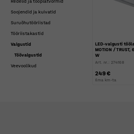
Redelid ja tööplatvormid
Soojendid ja kuivatid
Suruõhutööriistad
Tööriistakastid
LED-valgusti tööl
Valgustid
MOTION / TRUST, 
Töövalgustid
W
Art. nr.
:
274168
Veevoolikud
249 €
Ilma km-ta