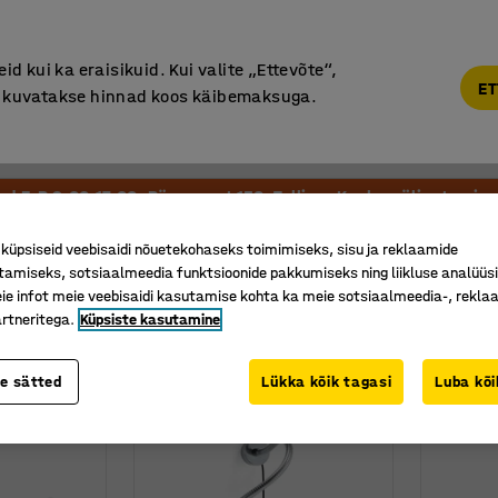
Põhjamaine kvaliteet
d kui ka eraisikuid. Kui valite „Ettevõte“,
ET
“, kuvatakse hinnad koos käibemaksuga.
Vastuvõtt ja Ootesaal
Õueala
Kool ja Lasteaed
tud E-R 9:00-17:00, Pärnu mnt 158, Tallinn. Kauba väljastamine 
Töövalgustid
üpsiseid veebisaidi nõuetekohaseks toimimiseks, sisu ja reklaamide
tamiseks, sotsiaalmeedia funktsioonide pakkumiseks ning liikluse analüüs
e infot meie veebisaidi kasutamise kohta ka meie sotsiaalmeedia-, reklaa
rtneritega.
Küpsiste kasutamine
Varre pikkus
Luumen
Materjal
Valgusallikas
te sätted
Lükka kõik tagasi
Luba kõi