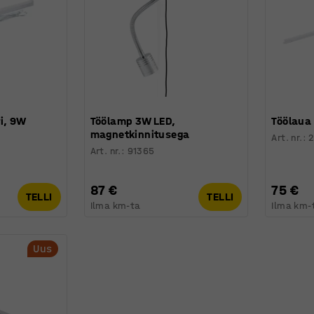
i, 9W
Töölamp 3W LED,
Töölaua
magnetkinnitusega
Art. nr.
:
2
Art. nr.
:
91365
87 €
75 €
TELLI
TELLI
Ilma km-ta
Ilma km-
Uus