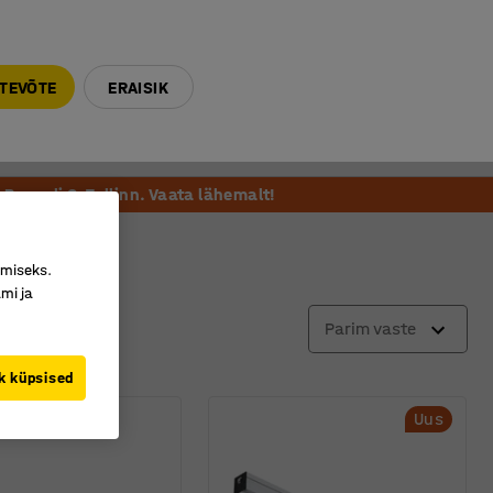
E-R 9-17 tel. 6000 270
info@ajtooted.ee
TEVÕTE
ERAISIK
Võta ühendust
Meie soovitame
Paneeli 6, Tallinn. Vaata lähemalt!
imiseks.
mi ja
Parim vaste
k küpsised
Uus