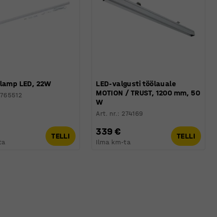
 lamp LED, 22W
LED-valgusti töölauale
MOTION / TRUST, 1200 mm, 50
765512
W
Art. nr.
:
274169
339 €
TELLI
TELLI
ta
Ilma km-ta