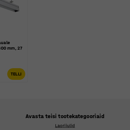
auale
600 mm, 27
TELLI
Avasta teisi tootekategooriaid
Laoriiulid