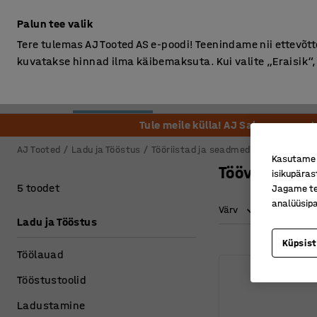
Ilma km-ta
Palun tee valik
Tere tulemas AJ Tooted AS e-poodi! Teenindame nii ettevõttei
kuvatakse hinnad ilma käibemaksuta. Kui valite „Eraisik
Kontor
Ladu ja Tööstus
Riietusruum
Söögituba
Tule meile külla! AJ Salong on ava
AJ Tooted
Ladu ja Tööstus
Tööriistad ja seadmed
Valgustid
Kasutame k
Töövalgustid
isikupäras
5 toodet
Jagame tei
analüüsipa
Värv
Pikkus
Ladu ja Tööstus
Küpsis
Töölauad
Tööstustoolid
Ladustamine