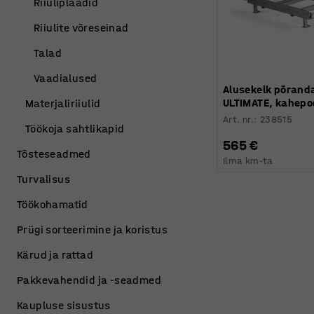
Riiuliplaadid
Riiulite võreseinad
Talad
Vaadialused
Alusekelk põrand
ULTIMATE, kahepo
Materjaliriiulid
Art. nr.
:
238515
Töökoja sahtlikapid
565 €
Tõsteseadmed
Ilma km-ta
Turvalisus
Töökohamatid
Prügi sorteerimine ja koristus
Kärud ja rattad
Pakkevahendid ja -seadmed
Kaupluse sisustus