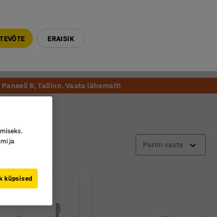
E-R 9-17 tel. 6000 270
info@ajtooted.ee
TEVÕTE
ERAISIK
Võta ühendust
Meie soovitame
Paneeli 6, Tallinn. Vaata lähemalt!
imiseks.
mi ja
Parim vaste
k küpsised