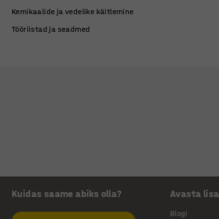
Kemikaalide ja vedelike käitlemine
Tööriistad ja seadmed
Kuidas saame abiks olla?
Avasta lis
Blogi