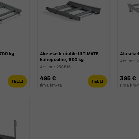
 700 kg
Alusekelk riiulile ULTIMATE,
Alusekel
kahepoolne, 600 kg
Art. nr.
:
2
Art. nr.
:
238516
495 €
395 €
TELLI
TELLI
Ilma km-ta
Ilma km-