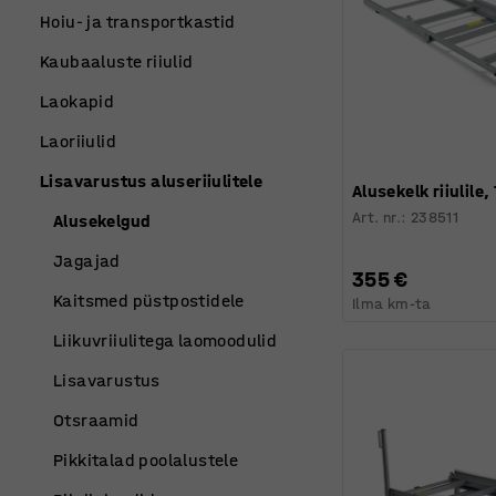
Hoiu- ja transportkastid
Kaubaaluste riiulid
Laokapid
Laoriiulid
Lisavarustus aluseriiulitele
Alusekelk riiulile,
Art. nr.
:
238511
Alusekelgud
Jagajad
355 €
Kaitsmed püstpostidele
Ilma km-ta
Liikuvriiulitega laomoodulid
Lisavarustus
Otsraamid
Pikkitalad poolalustele