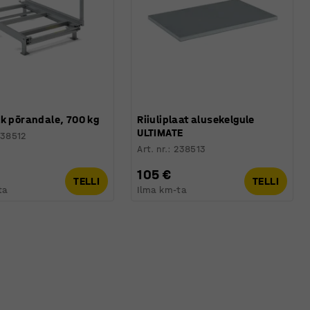
k põrandale, 700 kg
Riiuliplaat alusekelgule
ULTIMATE
38512
Art. nr.
:
238513
105 €
TELLI
TELLI
ta
Ilma km-ta