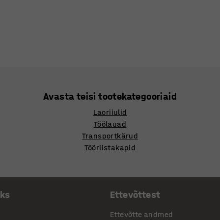
Avasta teisi tootekategooriaid
Laoriiulid
Töölauad
Transportkärud
Tööriistakapid
aks
Ettevõttest
Ettevõtte andmed