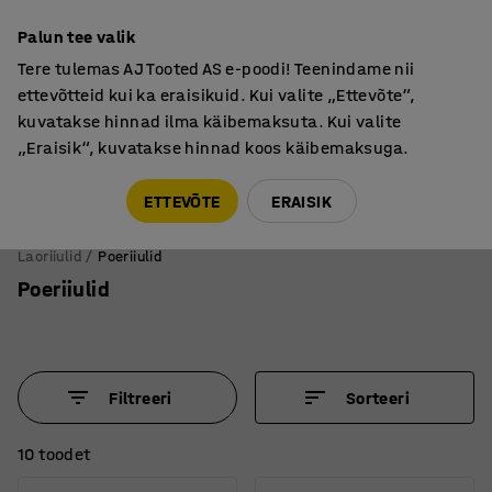
Põhjamaine kvaliteet
Palun tee valik
Tere tulemas AJ Tooted AS e-poodi! Teenindame nii
ettevõtteid kui ka eraisikuid. Kui valite „Ettevõte“,
kuvatakse hinnad ilma käibemaksuta. Kui valite
„Eraisik“, kuvatakse hinnad koos käibemaksuga.
Tule meile külla! AJ Salong on avatud E-R 9:00-17:00,
Pärnu mnt 158, Tallinn. Kauba väljastamine Paneeli
ETTEVÕTE
ERAISIK
6, Tallinn. Vaata lähemalt!
Laoriiulid
Poeriiulid
Poeriiulid
Filtreeri
Sorteeri
10 toodet