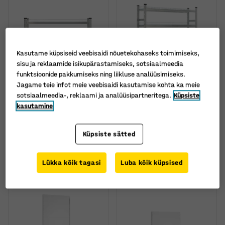
Kasutame küpsiseid veebisaidi nõuetekohaseks toimimiseks,
sisu ja reklaamide isikupärastamiseks, sotsiaalmeedia
funktsioonide pakkumiseks ning liikluse analüüsimiseks.
Jagame teie infot meie veebisaidi kasutamise kohta ka meie
Veel valikuid
Veel valikuid
sotsiaalmeedia-, reklaami ja analüüsipartneritega.
Küpsiste
Laoriiul TRANSFORM,
Laoriiul TRANSFORM,
kasutamine
põhiosa, 1576 x 1275 x
põhiosa, 1972 x 1275 x
500 mm, 4 võreplaati
400 mm, 5 võreplaati
Küpsiste sätted
Art. nr.
:
216511
Art. nr.
:
216502
390 €
415 €
TELLI
TELLI
Lükka kõik tagasi
Luba kõik küpsised
Ilma km-ta
Ilma km-ta