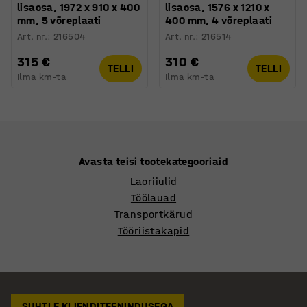
lisaosa, 1972 x 910 x 400
lisaosa, 1576 x 1210 x
mm, 5 võreplaati
400 mm, 4 võreplaati
Art. nr.
:
216504
Art. nr.
:
216514
315 €
310 €
TELLI
TELLI
Ilma km-ta
Ilma km-ta
Avasta teisi tootekategooriaid
Laoriiulid
Töölauad
Transportkärud
Tööriistakapid
SUHTLE KLIENDITEENINDUSEGA