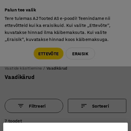
Põhjamaine kvaliteet
Palun tee valik
Tere tulemas AJ Tooted AS e-poodi! Teenindame nii
ettevõtteid kui ka eraisikuid. Kui valite „Ettevõte“,
kuvatakse hinnad ilma käibemaksuta. Kui valite
„Eraisik“, kuvatakse hinnad koos käibemaksuga.
Tule meile külla! AJ Salong on avatud E-R 9:00-17:00,
Pärnu mnt 158, Tallinn. Kauba väljastamine Paneeli
ETTEVÕTE
ERAISIK
6, Tallinn. Vaata lähemalt!
Vaatide käsitlemine
Vaadikärud
Vaadikärud
Filtreeri
Sorteeri
7 toodet