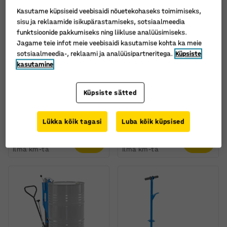
Kasutame küpsiseid veebisaidi nõuetekohaseks toimimiseks,
sisu ja reklaamide isikupärastamiseks, sotsiaalmeedia
funktsioonide pakkumiseks ning liikluse analüüsimiseks.
Jagame teie infot meie veebisaidi kasutamise kohta ka meie
sotsiaalmeedia-, reklaami ja analüüsipartneritega.
Küpsiste
kasutamine
Küpsiste sätted
Vaadikäru, käepidemega
Vaadikäru, 250 kg
Art. nr.
:
30141
Art. nr.
:
30127
Lükka kõik tagasi
Luba kõik küpsised
495 €
230 €
TELLI
TELLI
Ilma km-ta
Ilma km-ta