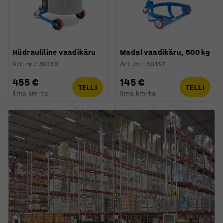
Hüdrauliline vaadikäru
Madal vaadikäru, 500 kg
Art. nr.
:
30130
Art. nr.
:
30132
455 €
145 €
TELLI
TELLI
Ilma km-ta
Ilma km-ta