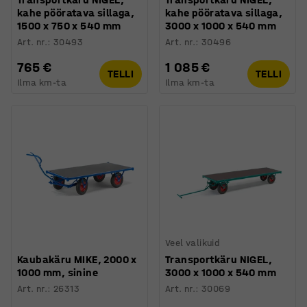
kahe pööratava sillaga,
kahe pööratava sillaga,
1500 x 750 x 540 mm
3000 x 1000 x 540 mm
Art. nr.
:
30493
Art. nr.
:
30496
765 €
1 085 €
TELLI
TELLI
Ilma km-ta
Ilma km-ta
Veel valikuid
Kaubakäru MIKE, 2000 x
Transportkäru NIGEL,
1000 mm, sinine
3000 x 1000 x 540 mm
Art. nr.
:
26313
Art. nr.
:
30069