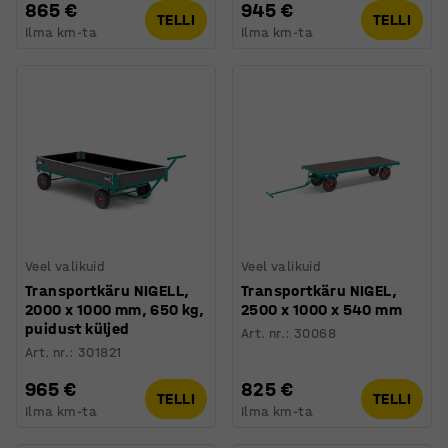
865 €
945 €
TELLI
TELLI
Ilma km-ta
Ilma km-ta
Veel valikuid
Veel valikuid
Transportkäru NIGELL,
Transportkäru NIGEL,
2000 x 1000 mm, 650 kg,
2500 x 1000 x 540 mm
puidust küljed
Art. nr.
:
30068
Art. nr.
:
301821
965 €
825 €
TELLI
TELLI
Ilma km-ta
Ilma km-ta