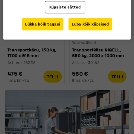
Küpsiste sätted
Lükka kõik tagasi
Luba kõik küpsised
Veel valikuid
Transportkäru, 150 kg,
Transportkäru NIGELL,
1700 x 915 mm
650 kg, 2000 x 1000 mm
Art. nr.
:
26336
Art. nr.
:
30182
475 €
580 €
TELLI
TELLI
Ilma km-ta
Ilma km-ta