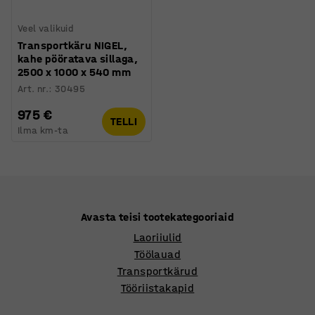
Veel valikuid
Transportkäru NIGEL,
kahe pööratava sillaga,
2500 x 1000 x 540 mm
Art. nr.
:
30495
975 €
TELLI
Ilma km-ta
Avasta teisi tootekategooriaid
Laoriiulid
Töölauad
Transportkärud
Tööriistakapid