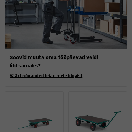
Soovid muuta oma tööpäevad veidi
lihtsamaks?
Väärt nõuanded leiad meie blogist