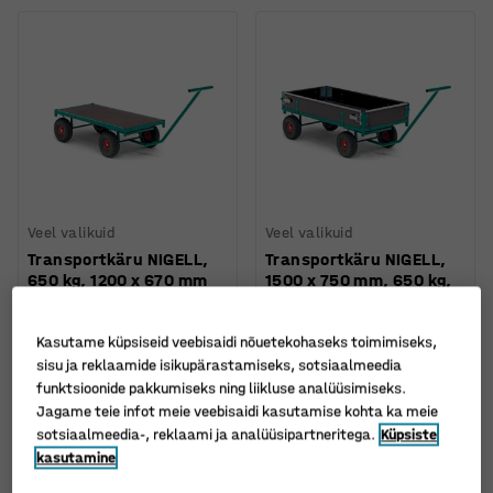
Veel valikuid
Veel valikuid
Transportkäru NIGELL,
Transportkäru NIGELL,
650 kg, 1200 x 670 mm
1500 x 750 mm, 650 kg,
puidust küljed
Art. nr.
:
30180
Art. nr.
:
301811
Kasutame küpsiseid veebisaidi nõuetekohaseks toimimiseks,
425 €
795 €
sisu ja reklaamide isikupärastamiseks, sotsiaalmeedia
TELLI
TELLI
funktsioonide pakkumiseks ning liikluse analüüsimiseks.
Ilma km-ta
Ilma km-ta
Jagame teie infot meie veebisaidi kasutamise kohta ka meie
sotsiaalmeedia-, reklaami ja analüüsipartneritega.
Küpsiste
kasutamine