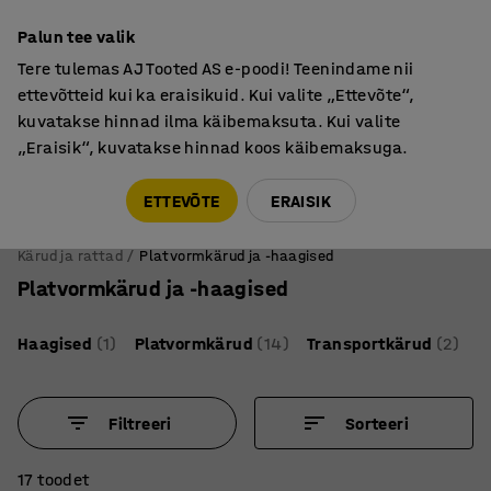
Põhjamaine kvaliteet
Palun tee valik
Tere tulemas AJ Tooted AS e-poodi! Teenindame nii
ettevõtteid kui ka eraisikuid. Kui valite „Ettevõte“,
kuvatakse hinnad ilma käibemaksuta. Kui valite
„Eraisik“, kuvatakse hinnad koos käibemaksuga.
Tule meile külla! AJ Salong on avatud E-R 9:00-17:00,
Pärnu mnt 158, Tallinn. Kauba väljastamine Paneeli
ETTEVÕTE
ERAISIK
6, Tallinn. Vaata lähemalt!
Kärud ja rattad
Platvormkärud ja -haagised
Platvormkärud ja -haagised
Haagised
(1)
Platvormkärud
(14)
Transportkärud
(2)
Filtreeri
Sorteeri
17 toodet