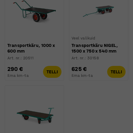
Veel valikuid
Transportkäru, 1000 x
Transportkäru NIGEL,
600 mm
1500 x 750 x 540 mm
Art. nr.
:
20511
Art. nr.
:
30158
290 €
625 €
TELLI
TELLI
Ilma km-ta
Ilma km-ta