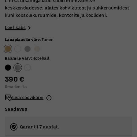
Lihtsa disainiga laud sobib erinevatesse
keskkondadesse, alates kohvikutest ja puhkeruumidest
kuni koosolekuruumide, kontorite ja koolideni.
Loe lisaks
Lauaplaadile värv
:
Tamm
Raamile värv
:
Hõbehall
390 €
Ilma km-ta
Lisa soovikorvi
Saadavus
Garantii 7 aastat.