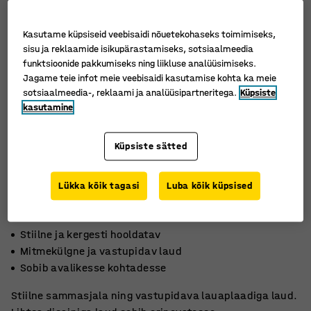
Kasutame küpsiseid veebisaidi nõuetekohaseks toimimiseks,
sisu ja reklaamide isikupärastamiseks, sotsiaalmeedia
funktsioonide pakkumiseks ning liikluse analüüsimiseks.
Jagame teie infot meie veebisaidi kasutamise kohta ka meie
sotsiaalmeedia-, reklaami ja analüüsipartneritega.
Küpsiste
kasutamine
Küpsiste sätted
Lükka kõik tagasi
Luba kõik küpsised
Stiilne ja kergesti hooldatav
Mitmekülgne ja vastupidav laud
Sobib avalikesse kohtadesse
Stiilne sammasjala ning vastupidava lauaplaadiga laud.