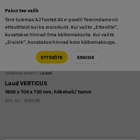
Põhjamaine kvaliteet
Palun tee valik
Tere tulemas AJ Tooted AS e-poodi! Teenindame nii
ettevõtteid kui ka eraisikuid. Kui valite „Ettevõte“,
kuvatakse hinnad ilma käibemaksuta. Kui valite
„Eraisik“, kuvatakse hinnad koos käibemaksuga.
Tule meile külla! AJ Salong on avatud E-R 9:00-17:00,
Pärnu mnt 158, Tallinn. Kauba väljastamine Paneeli
ETTEVÕTE
ERAISIK
6, Tallinn. Vaata lähemalt!
Söögitoa lauad
Lauad
Laud VERTICUS
1800 x 700 x 720 mm, hõbehall/ tamm
Art. nr.
:
158326