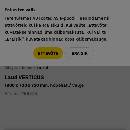
Põhjamaine kvaliteet
Palun tee valik
Tere tulemas AJ Tooted AS e-poodi! Teenindame nii
ettevõtteid kui ka eraisikuid. Kui valite „Ettevõte“,
kuvatakse hinnad ilma käibemaksuta. Kui valite
„Eraisik“, kuvatakse hinnad koos käibemaksuga.
Tule meile külla! AJ Salong on avatud E-R 9:00-17:00,
Pärnu mnt 158, Tallinn. Kauba väljastamine Paneeli
ETTEVÕTE
ERAISIK
6, Tallinn. Vaata lähemalt!
Söögitoa lauad
Lauad
Laud VERTICUS
1800 x 700 x 720 mm, hõbehall/ valge
Art. nr.
:
158323