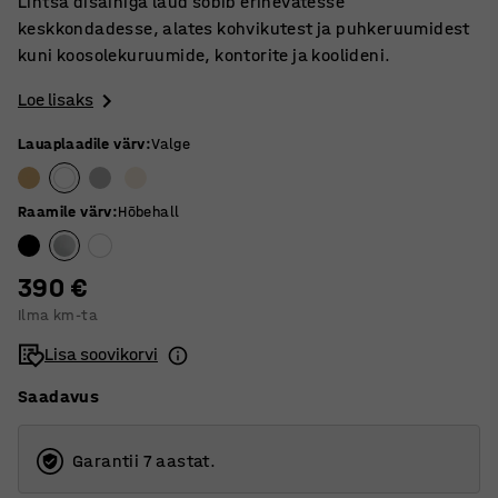
Lihtsa disainiga laud sobib erinevatesse
keskkondadesse, alates kohvikutest ja puhkeruumidest
kuni koosolekuruumide, kontorite ja koolideni.
Loe lisaks
Lauaplaadile värv
:
Valge
Raamile värv
:
Hõbehall
390 €
Ilma km-ta
Lisa soovikorvi
Saadavus
Garantii 7 aastat.