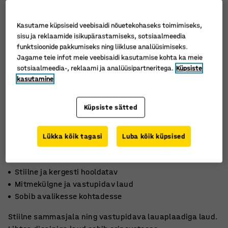
Kasutame küpsiseid veebisaidi nõuetekohaseks toimimiseks,
sisu ja reklaamide isikupärastamiseks, sotsiaalmeedia
funktsioonide pakkumiseks ning liikluse analüüsimiseks.
Jagame teie infot meie veebisaidi kasutamise kohta ka meie
sotsiaalmeedia-, reklaami ja analüüsipartneritega.
Küpsiste
kasutamine
Küpsiste sätted
Lükka kõik tagasi
Luba kõik küpsised
Stiilne ja kergesti hooldatav
Mitmekülgne ja vastupidav laud
Sobib avalikesse kohtadesse
Stiilne sammasjala ning vastupidava lauaplaadiga laud.