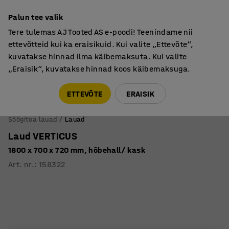
Põhjamaine kvaliteet
Palun tee valik
Tere tulemas AJ Tooted AS e-poodi! Teenindame nii
ettevõtteid kui ka eraisikuid. Kui valite „Ettevõte“,
kuvatakse hinnad ilma käibemaksuta. Kui valite
„Eraisik“, kuvatakse hinnad koos käibemaksuga.
Tule meile külla! AJ Salong on avatud E-R 9:00-17:00,
Pärnu mnt 158, Tallinn. Kauba väljastamine Paneeli
ETTEVÕTE
ERAISIK
6, Tallinn. Vaata lähemalt!
Söögitoa lauad
Lauad
Laud VERTICUS
1800 x 700 x 720 mm, hõbehall/ kask
Art. nr.
:
158322