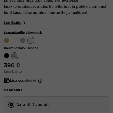
Lihtsa disainiga laud sobib erinevatesse
keskkondadesse, alates kohvikutest ja puhkeruumidest
kuni koosolekuruumide, kontorite ja koolideni.
Loe lisaks
Lauaplaadile värv
:
Kask
Raamile värv
:
Hõbehall
390 €
Ilma km-ta
Lisa soovikorvi
Saadavus
Garantii 7 aastat.