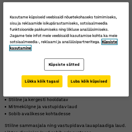
Kasutame küpsiseid veebisaidi nõuetekohaseks toimimiseks,
sisu ja reklaamide isikupärastamiseks, sotsiaalmeedia
funktsioonide pakkumiseks ning liikluse analüüsimiseks.
Jagame teie infot meie veebisaidi kasutamise kohta ka meie
sotsiaalmeedia-, reklaami ja analüüsipartneritega.
Küpsiste
kasutamine
Küpsiste sätted
Lükka kõik tagasi
Luba kõik küpsised
Stiilne ja kergesti hooldatav
Mitmekülgne ja vastupidav laud
Sobib avalikesse kohtadesse
Stiilne sammasjala ning vastupidava lauaplaadiga laud.