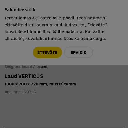
Põhjamaine kvaliteet
Palun tee valik
Tere tulemas AJ Tooted AS e-poodi! Teenindame nii
ettevõtteid kui ka eraisikuid. Kui valite „Ettevõte“,
kuvatakse hinnad ilma käibemaksuta. Kui valite
„Eraisik“, kuvatakse hinnad koos käibemaksuga.
Tule meile külla! AJ Salong on avatud E-R 9:00-17:00,
Pärnu mnt 158, Tallinn. Kauba väljastamine Paneeli
ETTEVÕTE
ERAISIK
6, Tallinn. Vaata lähemalt!
Söögitoa lauad
Lauad
Laud VERTICUS
1800 x 700 x 720 mm, must/ tamm
Art. nr.
:
158316