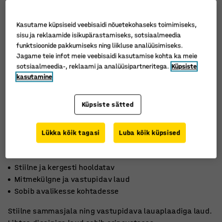
Kasutame küpsiseid veebisaidi nõuetekohaseks toimimiseks,
sisu ja reklaamide isikupärastamiseks, sotsiaalmeedia
funktsioonide pakkumiseks ning liikluse analüüsimiseks.
Jagame teie infot meie veebisaidi kasutamise kohta ka meie
sotsiaalmeedia-, reklaami ja analüüsipartneritega.
Küpsiste
kasutamine
Küpsiste sätted
Lükka kõik tagasi
Luba kõik küpsised
Stiilne ja kergesti hooldatav
Mitmekülgne ja vastupidav laud
Sobib avalikesse kohtadesse
Stiilne sammasjala ning vastupidava lauaplaadiga laud.