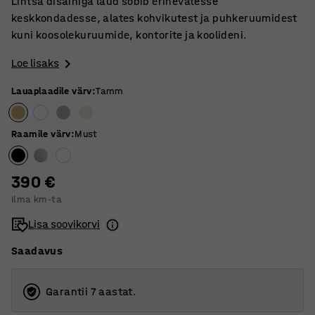
Lihtsa disainiga laud sobib erinevatesse
keskkondadesse, alates kohvikutest ja puhkeruumidest
kuni koosolekuruumide, kontorite ja koolideni.
Loe lisaks
Lauaplaadile värv
:
Tamm
Raamile värv
:
Must
390 €
Ilma km-ta
Lisa soovikorvi
Saadavus
Garantii 7 aastat.