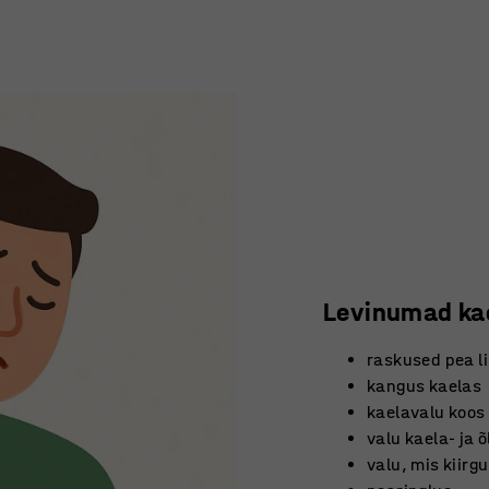
Levinumad kae
raskused pea li
kangus kaelas
kaelavalu koos
valu kaela- ja 
valu, mis kiirg