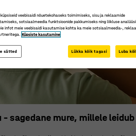
üpsiseid veebisaidi nõuetekohaseks toimimiseks, sisu ja reklaamide
tamiseks, sotsiaalmeedia funktsioonide pakkumiseks ning liikluse analüüs
e infot meie veebisaidi kasutamise kohta ka meie sotsiaalmeedia-, reklaa
rtneritega.
Küpsiste kasutamine
te sätted
Lükka kõik tagasi
Luba kõi
 – sagedane mure, millele leidu