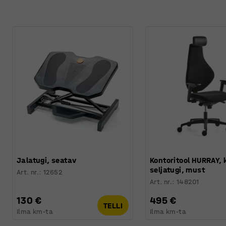
Jalatugi, seatav
Kontoritool HURRAY, 
seljatugi, must
Art. nr.
:
12652
Art. nr.
:
148201
130 €
495 €
TELLI
Ilma km-ta
Ilma km-ta