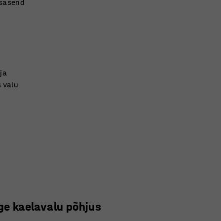
isasend
ja
 valu
age kaelavalu põhjus