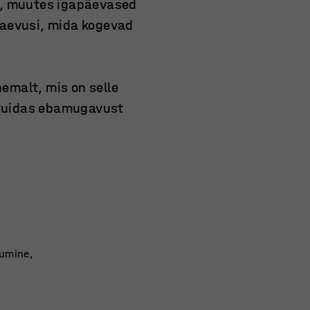
t, muutes igapäevased
vaevusi, mida kogevad
hemalt, mis on selle
 kuidas ebamugavust
kumine,