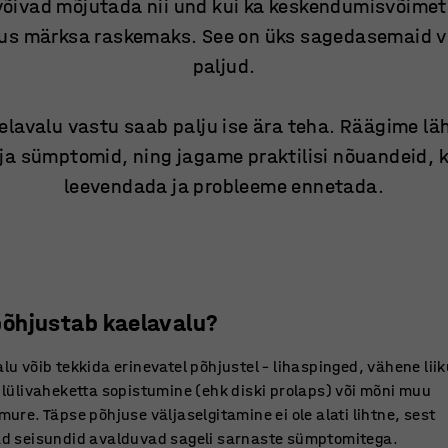
 võivad mõjutada nii und kui ka keskendumisvõime
dus märksa raskemaks. See on üks sagedasemaid 
paljud.
elavalu vastu saab palju ise ära teha. Räägime lä
ja sümptomid, ning jagame praktilisi nõuandeid,
leevendada ja probleeme ennetada.
põhjustab kaelavalu?
lu võib tekkida erinevatel põhjustel – lihaspinged, vähene lii
 lülivaheketta sopistumine (ehk diski prolaps) või mõni muu
mure. Täpse põhjuse väljaselgitamine ei ole alati lihtne, sest
ad seisundid avalduvad sageli sarnaste sümptomitega.