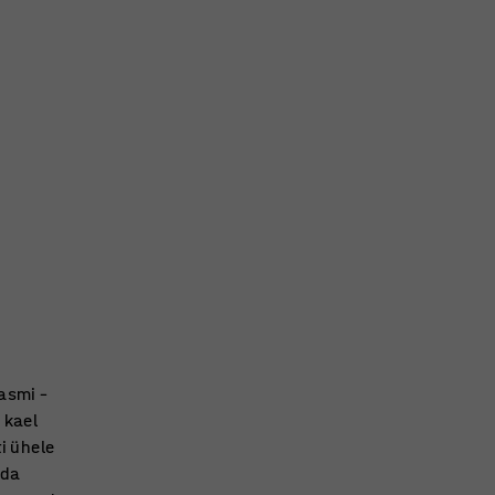
asmi –
 kael
i ühele
uda