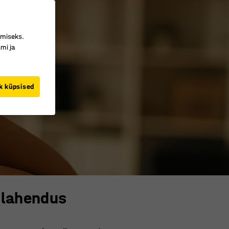
imiseks.
mi ja
k küpsised
b lahendus