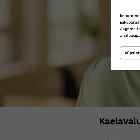
Kasutame k
isikupäras
Jagame tei
analüüsipa
Küpsis
Kaelavalu