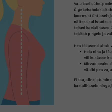
Valu kaela ühel poole
Õige kehahoiak aita
koormust ühtlaselt j
näiteks kui istudes 
teised kaelalihased
tekitab pingeid ja va
Hea tööasend aitab 
Hoia nina ja lõu
või kuklasse ka
Kõrvad peaksid
väldid pea vaju
Pikaajaline istumin
kaelalihaseid ning a