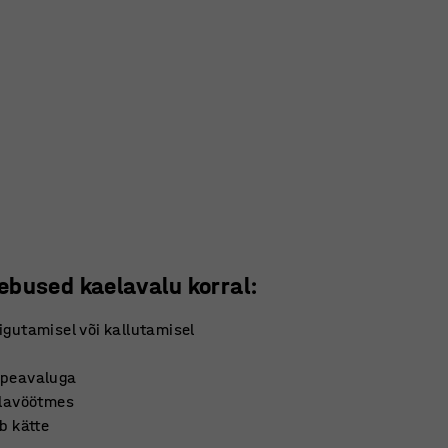
bused kaelavalu korral:
igutamisel või kallutamisel
 peavaluga
õlavöötmes
ub kätte