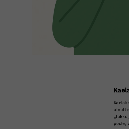
Kael
Kaelakr
ainult 
„lukku 
poole, 