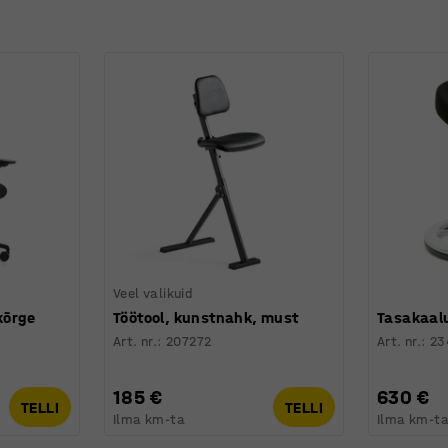
Veel valikuid
kõrge
Töötool, kunstnahk, must
Tasakaalu
Art. nr.
:
207272
Art. nr.
:
23
185 €
630 €
TELLI
TELLI
Ilma km-ta
Ilma km-t