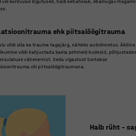
ed või korduvad liigutused, halb kehahoiak, ebamugav magam
ess.
aatsioonitrauma ehk piitsalöögitrauma
lu võib olla ka trauma tagajärg, näiteks autoõnnetus. Äkiline 
iikumine võib kahjustada kaela pehmeid kudesid, põhjustades
umisulatuse vähenemist. Seda vigastust tuntakse
sioonitrauma või piitsalöögitraumana.
Halb rüht – s