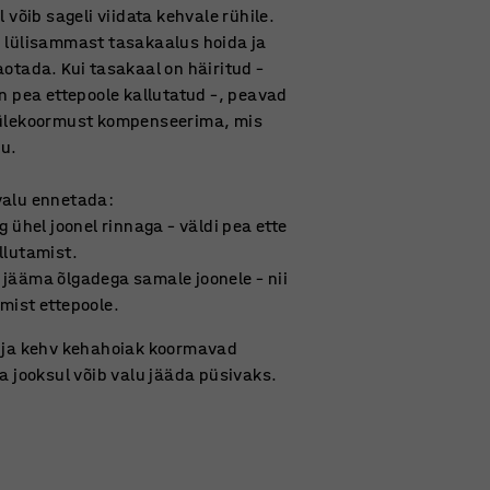
l võib sageli viidata kehvale rühile.
b lülisammast tasakaalus hoida ja
aotada. Kui tasakaal on häiritud –
on pea ettepoole kallutatud –, peavad
 ülekoormust kompenseerima, mis
lu.
valu ennetada:
g ühel joonel rinnaga – väldi pea ette
llutamist.
 jääma õlgadega samale joonele – nii
mist ettepoole.
e ja kehv kehahoiak koormavad
ja jooksul võib valu jääda püsivaks.