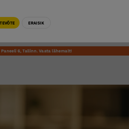
E-R 9-17 tel. 6000 270
info@ajtooted.ee
TEVÕTE
ERAISIK
Võta ühendust
Meie soovitame
Paneeli 6, Tallinn. Vaata lähemalt!