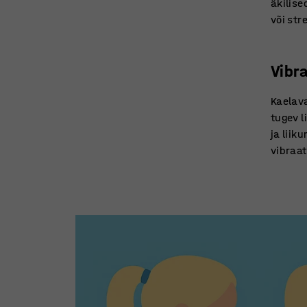
äkilis
või str
Vibr
Kaelava
tugev l
ja liik
vibraat