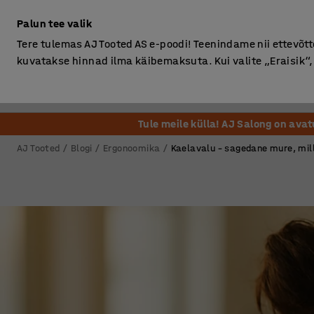
Ilma km-ta
Palun tee valik
Tere tulemas AJ Tooted AS e-poodi! Teenindame nii ettevõttei
kuvatakse hinnad ilma käibemaksuta. Kui valite „Eraisik
Kontor
Ladu ja Tööstus
Riietusruum
Söögituba
Tule meile külla! AJ Salong on ava
AJ Tooted
Blogi
Ergonoomika
Kaelavalu – sagedane mure, mill