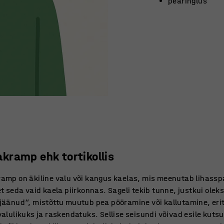
pearinglus
akramp ehk tortikollis
amp on äkiline valu või kangus kaelas, mis meenutab lihassp
et seda vaid kaela piirkonnas. Sageli tekib tunne, justkui oleks
jäänud“, mistõttu muutub pea pööramine või kallutamine, erit
valulikuks ja raskendatuks. Sellise seisundi võivad esile kuts