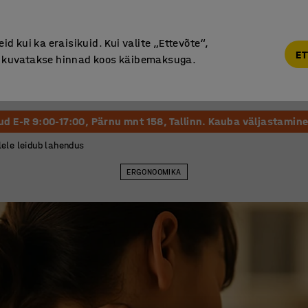
Garantii vähemalt 7 aastat
d kui ka eraisikuid. Kui valite „Ettevõte“,
ET
“, kuvatakse hinnad koos käibemaksuga.
Vastuvõtt ja Ootesaal
Õueala
Kool ja Lasteaed
tud E-R 9:00-17:00, Pärnu mnt 158, Tallinn. Kauba väljastamine 
ele leidub lahendus
ERGONOOMIKA