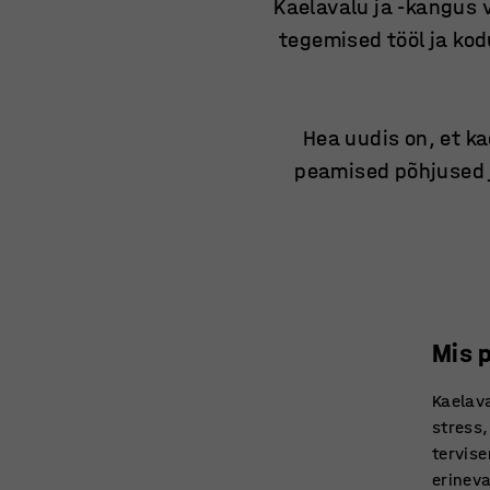
Kaelavalu ja -kangus
tegemised tööl ja ko
Hea uudis on, et ka
peamised põhjused 
Mis 
Kaelava
stress,
tervise
erinev