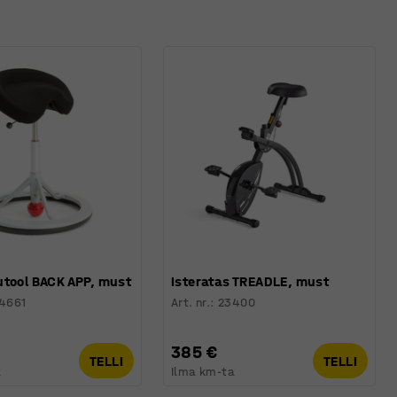
tool BACK APP, must
Isteratas TREADLE, must
4661
Art. nr.
:
23400
385 €
TELLI
TELLI
a
Ilma km-ta