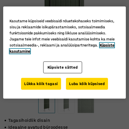
Kasutame küpsiseid veebisaidi nõuetekohaseks toimimiseks,
sisu ja reklaamide isikupärastamiseks, sotsiaalmeedia
funktsioonide pakkumiseks ning liikluse analüüsimiseks.
Jagame teie infot meie veebisaidi kasutamise kohta ka meie
sotsiaalmeedia-, reklaami ja analüüsipartneritega.
Küpsiste
kasutamine
Küpsiste sätted
Lükka kõik tagasi
Luba kõik küpsised
Tagasihoidlik disain
Ideaalne avatud büroodesse