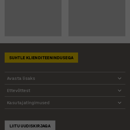
SUHTLE KLIENDITEENINDUSEGA
Avasta lisaks
Ettevõttest
Kasutajatingimused
LIITU UUDISKIRJAGA