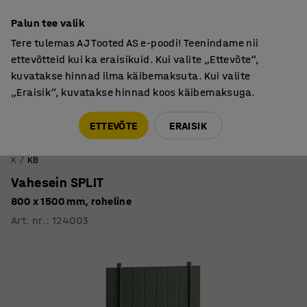
Põhjamaine kvaliteet
Palun tee valik
Tere tulemas AJ Tooted AS e-poodi! Teenindame nii
ettevõtteid kui ka eraisikuid. Kui valite „Ettevõte“,
kuvatakse hinnad ilma käibemaksuta. Kui valite
„Eraisik“, kuvatakse hinnad koos käibemaksuga.
Tule meile külla! AJ Salong on avatud E-R 9:00-17:00,
Pärnu mnt 158, Tallinn. Kauba väljastamine Paneeli
ETTEVÕTE
ERAISIK
6, Tallinn. Vaata lähemalt!
K
KB
Vahesein SPLIT
800 x 1500 mm, roheline
Art. nr.
:
124003