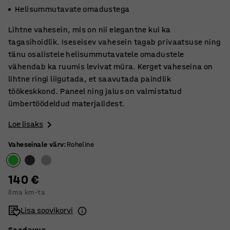
Helisummutavate omadustega
Lihtne vahesein, mis on nii elegantne kui ka
tagasihoidlik. Iseseisev vahesein tagab privaatsuse ning
tänu osalistele helisummutavatele omadustele
vähendab ka ruumis levivat müra. Kerget vaheseina on
lihtne ringi liigutada, et saavutada paindlik
töökeskkond. Paneel ning jalus on valmistatud
ümbertöödeldud materjalidest.
Loe lisaks
Vaheseinale värv
:
Roheline
140 €
Ilma km-ta
Lisa soovikorvi
Saadavus