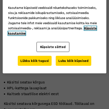
Kasutame küpsiseid veebisaidi nõuetekohaseks toimimiseks,
sisu ja reklaamide isikupärastamiseks, sotsiaalmeedia
funktsioonide pakkumiseks ning liikluse analüüsimiseks.
Jagame teie infot meie veebisaidi kasutamise kohta ka meie
sotsiaalmeedia-, reklaami ja analüüsipartneritega.
Küpsiste
kasutamine
Küpsiste sätted
Lükka kõik tagasi
Luba kõik küpsised
Käsitsi seatav kõrgus
HPL-kattega lauaplaat
Kaitseb staatilise elektri eest
Käsitsi seatava kõrgusega ESD töölaud. Töölaual on