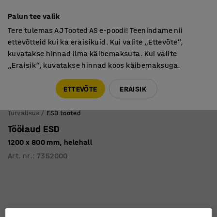
Põhjamaine kvaliteet
Palun tee valik
Tere tulemas AJ Tooted AS e-poodi! Teenindame nii
ettevõtteid kui ka eraisikuid. Kui valite „Ettevõte“,
kuvatakse hinnad ilma käibemaksuta. Kui valite
„Eraisik“, kuvatakse hinnad koos käibemaksuga.
Tule meile külla! AJ Salong on avatud E-R 9:00-17:00,
Pärnu mnt 158, Tallinn. Kauba väljastamine Paneeli
ETTEVÕTE
ERAISIK
6, Tallinn. Vaata lähemalt!
Turvalisus
ESD tooted
Töölaud ESD
1200 x 800 mm, helehall
Art. nr.
:
7352000