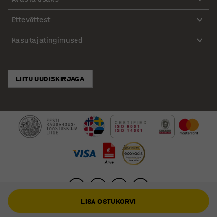
Ettevõttest
Kasutajatingimused
LIITU UUDISKIRJAGA
LISA OSTUKORVI