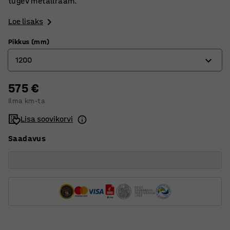
tugev metallraam.
Loe lisaks
Pikkus (mm)
1200
575 €
1200
Ilma km-ta
1500
Lisa soovikorvi
2000
Saadavus