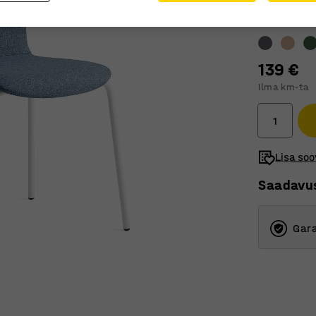
Värv
:
Sinine
139 €
Ilma km-ta
Lisa soo
Saadavu
Gara