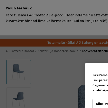
Ilma km-ta
Palun tee valik
Tere tulemas AJ Tooted AS e-poodi! Teenindame nii ettevõttei
kuvatakse hinnad ilma käibemaksuta. Kui valite „Eraisik
Kontor
Ladu ja Tööstus
Riietusruum
Söögituba
Tule meile külla! AJ Salong on ava
AJ Tooted
Kontor
Kontori- ja koosolekutoolid
Konverentsitooli
Kasutame k
isikupäras
Jagame tei
analüüsipa
Küpsis