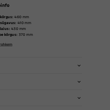
einfo
 kõrgus
:
460
mm
 sügavus
:
410
mm
laius
:
430
mm
oe kõrgus
:
370
mm
 rohkem
ikku lahendust. Ajatu disain muudab selle
bib ühtviisi hästi nii alalise istmena kui ka
hoiustada ja sama lihtsalt üles seada, kui