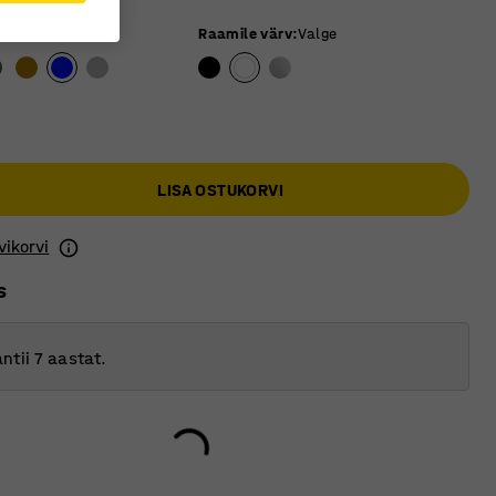
Raamile värv
:
Valge
LISA OSTUKORVI
vikorvi
s
ntii 7 aastat.