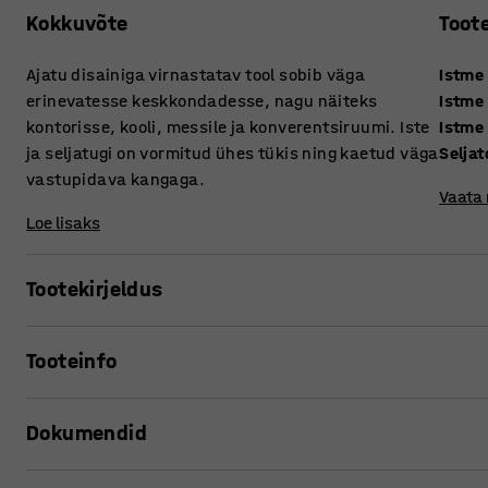
Kokkuvõte
Toot
Ajatu disainiga virnastatav tool sobib väga
Istme
erinevatesse keskkondadesse, nagu näiteks
Istme
kontorisse, kooli, messile ja konverentsiruumi. Iste
Istme 
ja seljatugi on vormitud ühes tükis ning kaetud väga
Seljat
vastupidava kangaga.
Vaata
Loe lisaks
Tootekirjeldus
Tool on ideaalne valik keskkondadesse, kus on vaja paindl
Tooteinfo
sobivaks kontorisse, kooli, konverentsiruumi ja messile. So
ajutiseks kasutamiseks.
Istme kõrgus
:
460
mm
Dokumendid
Istme sügavus
:
410
mm
Tool on virnastatav, mis võimaldab seda ruumisäästlikult 
Istme laius
:
430
mm
tekib vajadus lisaistumiseks.