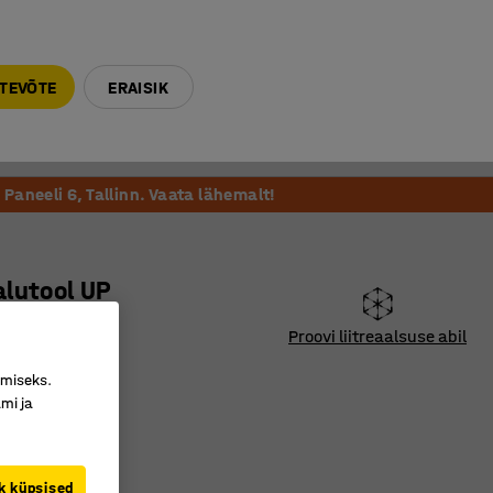
E-R 9-17 tel. 6000 270
info@ajtooted.ee
TEVÕTE
ERAISIK
Võta ühendust
Meie soovitame
Paneeli 6, Tallinn. Vaata lähemalt!
lutool UP
Proovi liitreaalsuse abil
4721
imiseks.
mi ja
keha
 disain
tav kõrgus
k küpsised