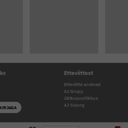
aks
Ettevõttest
Ettevõtte andmed
AJ Grupp
Jätkusuutlikkus
AJ Salong
SKIRJAGA