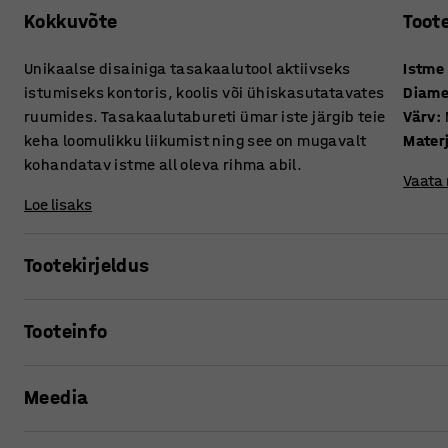
Kokkuvõte
Toot
Unikaalse disainiga tasakaalutool aktiivseks
Istme
istumiseks kontoris, koolis või ühiskasutatavates
Diame
ruumides. Tasakaalutabureti ümar iste järgib teie
Värv
:
keha loomulikku liikumist ning see on mugavalt
Mater
kohandatav istme all oleva rihma abil.
Vaata
Loe lisaks
Tootekirjeldus
Tasakaalutool UP on unikaalne ning innovatiivne toode, mi
Tooteinfo
omadused!
Istme kõrgus
:
450-630
mm
Toolil istudes saate oma kehaasendit regulaarselt muuta,
Meedia
Diameeter
:
330
mm
keskendumisvõimet. Ümar ning paindlik iste järgib teie ke
Värv
:
Must
ergonoomilist ja aktiivset istumisasendit. Tasakaalutooli i