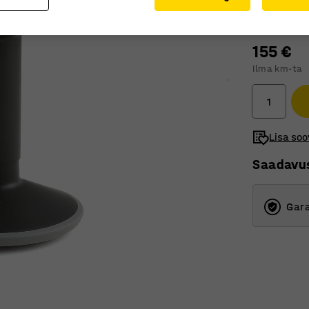
Värv
:
Must
155 €
Ilma km-ta
Lisa soo
Saadavu
Gara