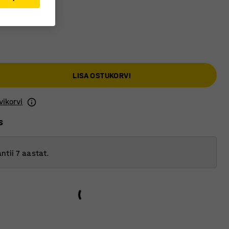
LISA OSTUKORVI
vikorvi
s
ntii 7 aastat.