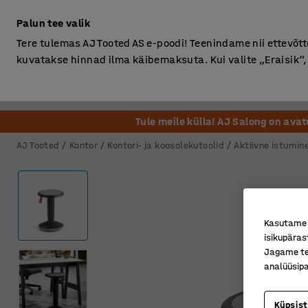
Ilma km-ta
Palun tee valik
Tere tulemas AJ Tooted AS e-poodi! Teenindame nii ettevõttei
kuvatakse hinnad ilma käibemaksuta. Kui valite „Eraisik
Kontor
Ladu ja Tööstus
Riietusruum
Söögituba
Tule meile külla! AJ Salong on ava
AJ Tooted
Kontor
Kontori- ja koosolekutoolid
Aktiivne istumin
Kasutame k
isikupäras
Jagame tei
analüüsipa
Küpsis