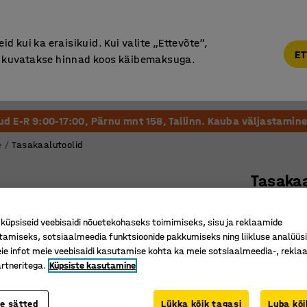
Põhjamaine kvaliteet
d kui ka eraisikuid. Kui valite „Ettevõte“,
ET
“, kuvatakse hinnad koos käibemaksuga.
Vastuvõtt ja Ootesaal
Õueala
Kool ja Lasteaed
tud E-R 9:00-17:00, Pärnu mnt 158, Tallinn. Kauba väljastamine 
e
Tasakaalutoolid
Tasakaa
Must
üpsiseid veebisaidi nõuetekohaseks toimimiseks, sisu ja reklaamide
Art. nr.
:
23
tamiseks, sotsiaalmeedia funktsioonide pakkumiseks ning liikluse analüüs
e infot meie veebisaidi kasutamise kohta ka meie sotsiaalmeedia-, reklaa
Treenib 
rtneritega.
Küpsiste kasutamine
Unikaalne
Reguleeri
te sätted
Lükka kõik tagasi
Luba kõi