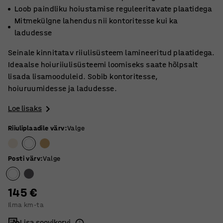
Loob paindliku hoiustamise reguleeritavate plaatidega
Mitmekülgne lahendus nii kontoritesse kui ka
ladudesse
Seinale kinnitatav riiulisüsteem lamineeritud plaatidega.
Ideaalse hoiuriiulisüsteemi loomiseks saate hõlpsalt
lisada lisamooduleid. Sobib kontoritesse,
hoiuruumidesse ja ladudesse.
Loe lisaks
Riiuliplaadile värv
:
Valge
Posti värv
:
Valge
145 €
Ilma km-ta
Lisa soovikorvi