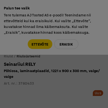
Põhjamaine kvaliteet
Palun tee valik
Tere tulemas AJ Tooted AS e-poodi! Teenindame nii
ettevõtteid kui ka eraisikuid. Kui valite „Ettevõte“,
kuvatakse hinnad ilma käibemaksuta. Kui valite
„Eraisik“, kuvatakse hinnad koos käibemaksuga.
Tule meile külla! AJ Salong on avatud E-R 9:00-17:00,
Pärnu mnt 158, Tallinn. Kauba väljastamine Paneeli
ETTEVÕTE
ERAISIK
6, Tallinn. Vaata lähemalt!
Riiulid
Riiulisüsteemid
Seinariiul RELY
Põhiosa, laminaatplaadid, 1221 x 900 x 300 mm, valge/
valge
Art. nr.
:
3780433
Uus