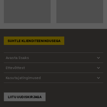
SUHTLE KLIENDITEENINDUSEGA
Avasta lisaks
Ettevõttest
Kasutajatingimused
LIITU UUDISKIRJAGA