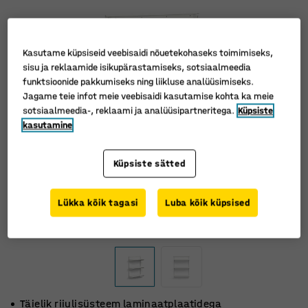
Kasutame küpsiseid veebisaidi nõuetekohaseks toimimiseks,
sisu ja reklaamide isikupärastamiseks, sotsiaalmeedia
funktsioonide pakkumiseks ning liikluse analüüsimiseks.
Jagame teie infot meie veebisaidi kasutamise kohta ka meie
sotsiaalmeedia-, reklaami ja analüüsipartneritega.
Küpsiste
kasutamine
Küpsiste sätted
Lükka kõik tagasi
Luba kõik küpsised
Täielik riiulisüsteem laminaatplaatidega