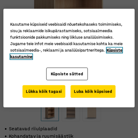
Kasutame küpsiseid veebisaidi nõuetekohaseks toimimiseks,
sisu ja reklaamide isikupärastamiseks, sotsiaalmeedia
funktsioonide pakkumiseks ning liikluse analüüsimiseks.
Jagame teie infot meie veebisaidi kasutamise kohta ka meie
sotsiaalmeedia-, reklaami ja analüüsipartneritega.
Küpsiste
kasutamine
Küpsiste sätted
Lükka kõik tagasi
Luba kõik küpsised
Seatavad riiulplaadid
Kohandatav ja ruumisäästlik