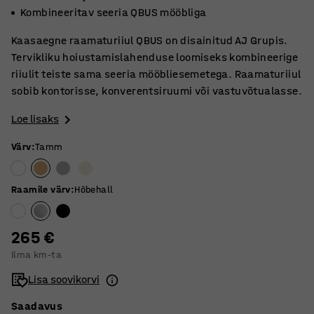
Kombineeritav seeria QBUS mööbliga
Kaasaegne raamaturiiul QBUS on disainitud AJ Grupis.
Tervikliku hoiustamislahenduse loomiseks kombineerige
riiulit teiste sama seeria mööbliesemetega. Raamaturiiul
sobib kontorisse, konverentsiruumi või vastuvõtualasse.
Loe lisaks
Värv
:
Tamm
Raamile värv
:
Hõbehall
265 €
Ilma km-ta
Lisa soovikorvi
Saadavus