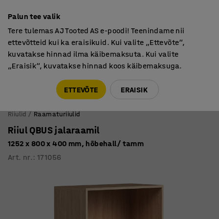
Põhjamaine kvaliteet
Palun tee valik
Tere tulemas AJ Tooted AS e-poodi! Teenindame nii
ettevõtteid kui ka eraisikuid. Kui valite „Ettevõte“,
kuvatakse hinnad ilma käibemaksuta. Kui valite
„Eraisik“, kuvatakse hinnad koos käibemaksuga.
Tule meile külla! AJ Salong on avatud E-R 9:00-17:00,
Pärnu mnt 158, Tallinn. Kauba väljastamine Paneeli
ETTEVÕTE
ERAISIK
6, Tallinn. Vaata lähemalt!
Riiulid
Raamaturiiulid
Riiul QBUS jalaraamil
1252 x 800 x 400 mm, hõbehall/ tamm
Art. nr.
:
171056