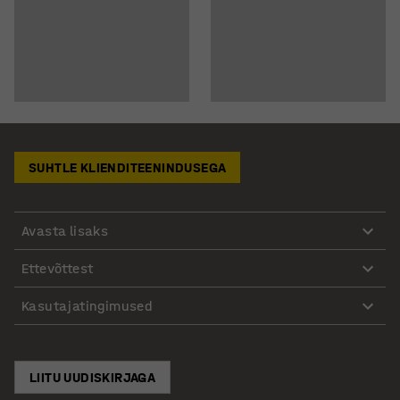
SUHTLE KLIENDITEENINDUSEGA
Avasta lisaks
Ettevõttest
Kasutajatingimused
LIITU UUDISKIRJAGA