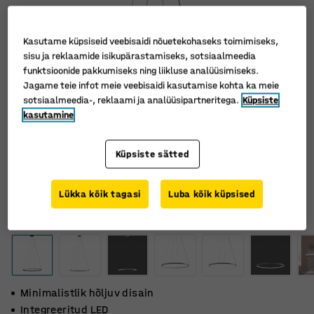
Kasutame küpsiseid veebisaidi nõuetekohaseks toimimiseks,
sisu ja reklaamide isikupärastamiseks, sotsiaalmeedia
funktsioonide pakkumiseks ning liikluse analüüsimiseks.
Jagame teie infot meie veebisaidi kasutamise kohta ka meie
sotsiaalmeedia-, reklaami ja analüüsipartneritega.
Küpsiste
kasutamine
Küpsiste sätted
Lükka kõik tagasi
Luba kõik küpsised
Minimalistlik hõljuv disain
Integreeritud LED