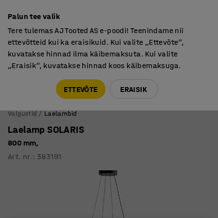
Põhjamaine kvaliteet
Palun tee valik
Tere tulemas AJ Tooted AS e-poodi! Teenindame nii
ettevõtteid kui ka eraisikuid. Kui valite „Ettevõte“,
kuvatakse hinnad ilma käibemaksuta. Kui valite
„Eraisik“, kuvatakse hinnad koos käibemaksuga.
Tule meile külla! AJ Salong on avatud E-R 9:00-17:00,
Pärnu mnt 158, Tallinn. Kauba väljastamine Paneeli
ETTEVÕTE
ERAISIK
6, Tallinn. Vaata lähemalt!
Valgustid
Laelambid
Laelamp SOLARIS
800 mm,
Art. nr.
:
383191