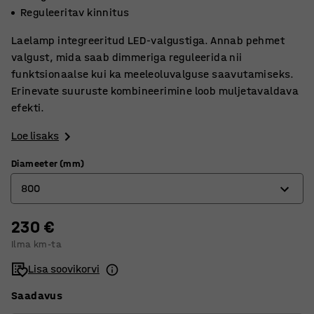
Reguleeritav kinnitus
Laelamp integreeritud LED-valgustiga. Annab pehmet
valgust, mida saab dimmeriga reguleerida nii
funktsionaalse kui ka meeleoluvalguse saavutamiseks.
Erinevate suuruste kombineerimine loob muljetavaldava
efekti.
Loe lisaks
Diameeter (mm)
800
230 €
600
Ilma km-ta
800
Lisa soovikorvi
Saadavus