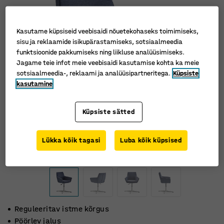
Kasutame küpsiseid veebisaidi nõuetekohaseks toimimiseks,
sisu ja reklaamide isikupärastamiseks, sotsiaalmeedia
funktsioonide pakkumiseks ning liikluse analüüsimiseks.
Jagame teie infot meie veebisaidi kasutamise kohta ka meie
sotsiaalmeedia-, reklaami ja analüüsipartneritega.
Küpsiste
kasutamine
Küpsiste sätted
Lükka kõik tagasi
Luba kõik küpsised
Reguleeritav istme kõrgus
Pöörlev jalus