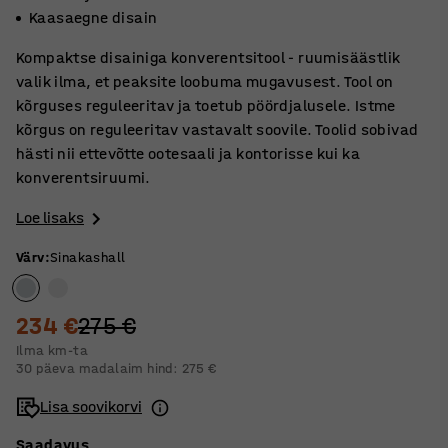
Kaasaegne disain
Kompaktse disainiga konverentsitool - ruumisäästlik
valik ilma, et peaksite loobuma mugavusest. Tool on
kõrguses reguleeritav ja toetub pöördjalusele. Istme
kõrgus on reguleeritav vastavalt soovile. Toolid sobivad
hästi nii ettevõtte ootesaali ja kontorisse kui ka
konverentsiruumi.
Loe lisaks
Värv
:
Sinakashall
234 €
275 €
Ilma km-ta
30 päeva madalaim hind:
275 €
Lisa soovikorvi
Saadavus