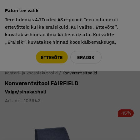
Põhjamaine kvaliteet
Palun tee valik
Tere tulemas AJ Tooted AS e-poodi! Teenindame nii
ettevõtteid kui ka eraisikuid. Kui valite „Ettevõte“,
kuvatakse hinnad ilma käibemaksuta. Kui valite
„Eraisik“, kuvatakse hinnad koos käibemaksuga.
Tule meile külla! AJ Salong on avatud E-R 9:00-17:00,
Pärnu mnt 158, Tallinn. Kauba väljastamine Paneeli
ETTEVÕTE
ERAISIK
6, Tallinn. Vaata lähemalt!
Kontori- ja koosolekutoolid
Konverentsitoolid
Konverentsitool FAIRFIELD
Valge/sinakashall
Art. nr.
:
103942
-15%