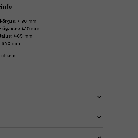
einfo
 kõrgus
:
480
mm
 sügavus
:
410
mm
laius
:
465
mm
:
540
mm
 rohkem
ikaliste toolidega. Nutikate ühendusliideste
või vajalikke kombinatsioone konverentside,
entsitoolid on virnastatavad, tänu millele
ljakaupa.