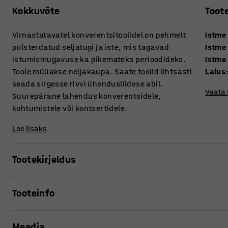
Kokkuvõte
Toot
Virnastatavatel konverentsitoolidel on pehmelt
Istme
polsterdatud seljatugi ja iste, mis tagavad
Istme
istumismugavuse ka pikemateks perioodideks.
Istme 
Toole müüakse neljakaupa. Saate toolid lihtsasti
Laius
seada sirgesse rivvi ühendusliidese abil.
Vaata
Suurepärane lahendus konverentsidele,
kohtumistele või kontsertidele.
Loe lisaks
Tootekirjeldus
Sisustage oma konverentsi- või nõupidamisruum meie klass
Tooteinfo
abil (müüakse eraldi) saate vaevata luua sirgeid ridasid 
seminaride, töötubade ning teiste ürituste tarbeks. Konver
Istme kõrgus
:
480
mm
saate neid ruumisäästlikult hoiustada. Toole müüakse ne
Meedia