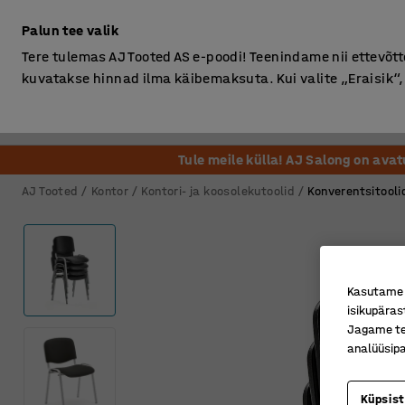
Ilma km-ta
Palun tee valik
Tere tulemas AJ Tooted AS e-poodi! Teenindame nii ettevõttei
kuvatakse hinnad ilma käibemaksuta. Kui valite „Eraisik
Kontor
Ladu ja Tööstus
Riietusruum
Söögituba
Tule meile külla! AJ Salong on ava
AJ Tooted
Kontor
Kontori- ja koosolekutoolid
Konverentsitooli
Kasutame k
isikupäras
Jagame tei
analüüsipa
Küpsis