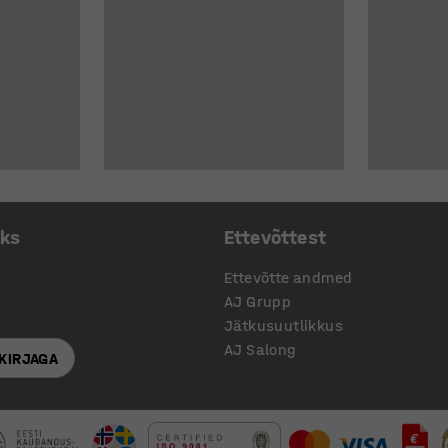
aks
Ettevõttest
Ettevõtte andmed
AJ Grupp
Jätkusuutlikkus
AJ Salong
SKIRJAGA