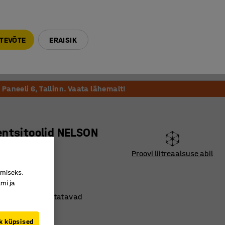
E-R 9-17 tel. 6000 270
info@ajtooted.ee
TEVÕTE
ERAISIK
Võta ühendust
Meie soovitame
Paneeli 6, Tallinn. Vaata lähemalt!
ntsitoolid NELSON
t/ hall
Proovi liitreaalsuse abil
6623
imiseks.
mi ja
avad
stlikult virnastatavad
plektis
k küpsised