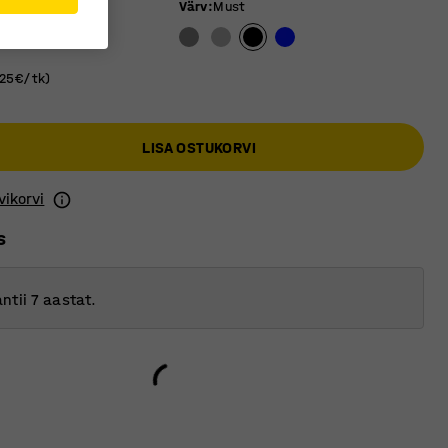
v
:
Hall
Värv
:
Must
.25€/tk)
LISA OSTUKORVI
vikorvi
s
ntii 7 aastat.