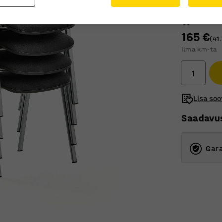
Raamile vär
165 €
(41
Ilma km-ta
Lisa soo
Saadavu
Gara