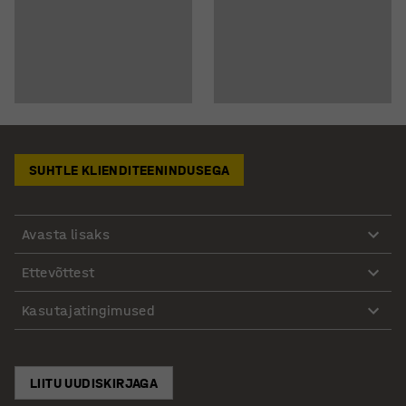
SUHTLE KLIENDITEENINDUSEGA
Avasta lisaks
Ettevõttest
Kasutajatingimused
LIITU UUDISKIRJAGA