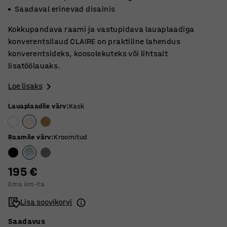
Saadaval erinevad disainis
Kokkupandava raami ja vastupidava lauaplaadiga
konverentsilaud CLAIRE on praktiline lahendus
konverentsideks, koosolekuteks või lihtsalt
lisatöölauaks.
Loe lisaks
Lauaplaadile värv
:
Kask
Raamile värv
:
Kroomitud
195 €
Ilma km-ta
Lisa soovikorvi
Saadavus