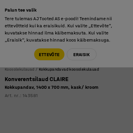
Põhjamaine kvaliteet
Palun tee valik
Tere tulemas AJ Tooted AS e-poodi! Teenindame nii
ettevõtteid kui ka eraisikuid. Kui valite „Ettevõte“,
kuvatakse hinnad ilma käibemaksuta. Kui valite
„Eraisik“, kuvatakse hinnad koos käibemaksuga.
Tule meile külla! AJ Salong on avatud E-R 9:00-17:00,
Pärnu mnt 158, Tallinn. Kauba väljastamine Paneeli
ETTEVÕTE
ERAISIK
6, Tallinn. Vaata lähemalt!
Koosolekulauad
Kokkupandavad koosolekulauad
Konverentsilaud CLAIRE
Kokkupandav, 1400 x 700 mm, kask/ kroom
Art. nr.
:
143581