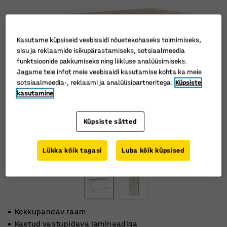
Kasutame küpsiseid veebisaidi nõuetekohaseks toimimiseks,
sisu ja reklaamide isikupärastamiseks, sotsiaalmeedia
funktsioonide pakkumiseks ning liikluse analüüsimiseks.
Jagame teie infot meie veebisaidi kasutamise kohta ka meie
sotsiaalmeedia-, reklaami ja analüüsipartneritega.
Küpsiste
kasutamine
Küpsiste sätted
Lükka kõik tagasi
Luba kõik küpsised
Kokkupandav raam
Kaetud vastupidava laminaadiga