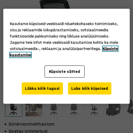
Kasutame küpsiseid veebisaidi nõuetekohaseks toimimiseks,
sisu ja reklaamide isikupärastamiseks, sotsiaalmeedia
funktsioonide pakkumiseks ning liikluse analüüsimiseks.
Jagame teie infot meie veebisaidi kasutamise kohta ka meie
sotsiaalmeedia-, reklaami ja analüüsipartneritega.
Küpsiste
kasutamine
Küpsiste sätted
Lükka kõik tagasi
Luba kõik küpsised
Sünkroonmehhanism
Seatav nimmetugi