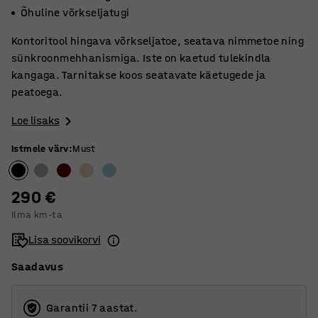
Õhuline võrkseljatugi
Kontoritool hingava võrkseljatoe, seatava nimmetoe ning
sünkroonmehhanismiga. Iste on kaetud tulekindla
kangaga. Tarnitakse koos seatavate käetugede ja
peatoega.
Loe lisaks
Istmele värv
:
Must
290 €
Ilma km-ta
Lisa soovikorvi
Saadavus
Garantii 7 aastat.