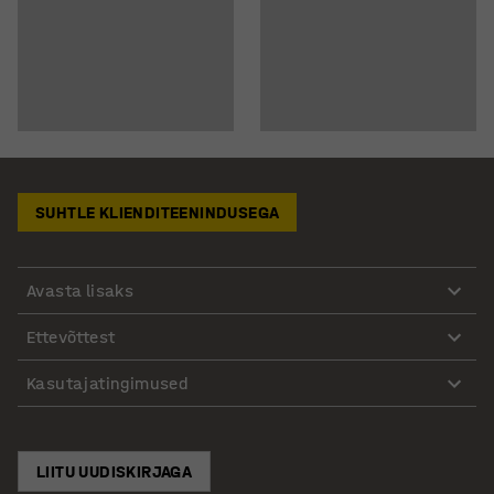
SUHTLE KLIENDITEENINDUSEGA
Avasta lisaks
Ettevõttest
Kasutajatingimused
LIITU UUDISKIRJAGA