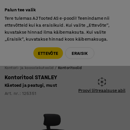
Põhjamaine kvaliteet
Palun tee valik
Tere tulemas AJ Tooted AS e-poodi! Teenindame nii
ettevõtteid kui ka eraisikuid. Kui valite „Ettevõte“,
kuvatakse hinnad ilma käibemaksuta. Kui valite
„Eraisik“, kuvatakse hinnad koos käibemaksuga.
Tule meile külla! AJ Salong on avatud E-R 9:00-17:00,
Pärnu mnt 158, Tallinn. Kauba väljastamine Paneeli
ETTEVÕTE
ERAISIK
6, Tallinn. Vaata lähemalt!
Kontori- ja koosolekutoolid
Kontoritoolid
Kontoritool STANLEY
Käetoed ja peatugi, must
Proovi liitreaalsuse abil
Art. nr.
:
125351