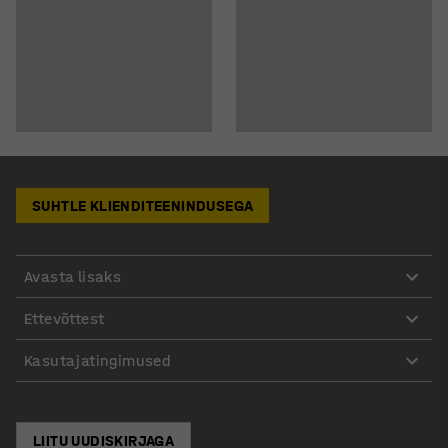
SUHTLE KLIENDITEENINDUSEGA
Avasta lisaks
Ettevõttest
Kasutajatingimused
LIITU UUDISKIRJAGA