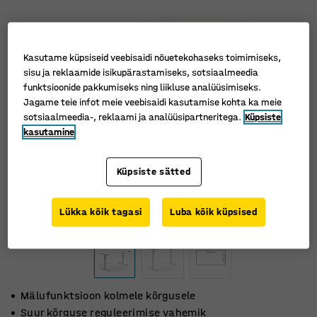
Kasutame küpsiseid veebisaidi nõuetekohaseks toimimiseks,
sisu ja reklaamide isikupärastamiseks, sotsiaalmeedia
funktsioonide pakkumiseks ning liikluse analüüsimiseks.
Jagame teie infot meie veebisaidi kasutamise kohta ka meie
sotsiaalmeedia-, reklaami ja analüüsipartneritega.
Küpsiste
kasutamine
Küpsiste sätted
Lükka kõik tagasi
Luba kõik küpsised
Mälufunktsioon kolmele kõrgusele
Suur kõrguse reguleerimise vahemik