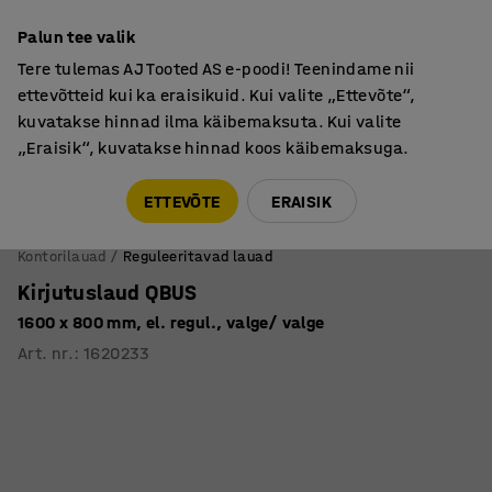
Põhjamaine kvaliteet
Palun tee valik
Tere tulemas AJ Tooted AS e-poodi! Teenindame nii
ettevõtteid kui ka eraisikuid. Kui valite „Ettevõte“,
kuvatakse hinnad ilma käibemaksuta. Kui valite
„Eraisik“, kuvatakse hinnad koos käibemaksuga.
Tule meile külla! AJ Salong on avatud E-R 9:00-17:00,
Pärnu mnt 158, Tallinn. Kauba väljastamine Paneeli
ETTEVÕTE
ERAISIK
6, Tallinn. Vaata lähemalt!
Kontorilauad
Reguleeritavad lauad
Kirjutuslaud QBUS
1600 x 800 mm, el. regul., valge/ valge
Art. nr.
:
1620233