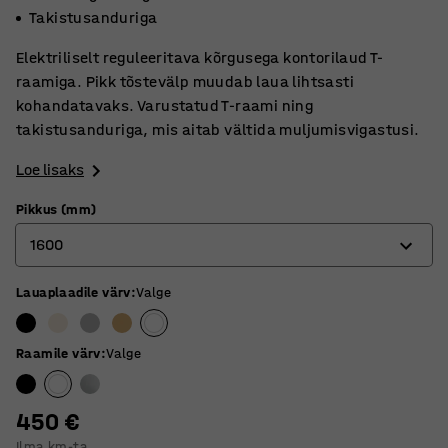
Takistusanduriga
Elektriliselt reguleeritava kõrgusega kontorilaud T-
raamiga. Pikk tõstevälp muudab laua lihtsasti
kohandatavaks. Varustatud T-raami ning
takistusanduriga, mis aitab vältida muljumisvigastusi.
Loe lisaks
Pikkus (mm)
1600
Lauaplaadile värv
:
Valge
1200
1400
Raamile värv
:
Valge
1600
1800
450 €
Ilma km-ta