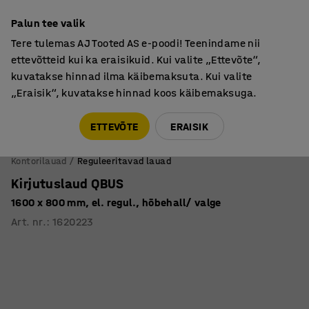
Põhjamaine kvaliteet
Palun tee valik
Tere tulemas AJ Tooted AS e-poodi! Teenindame nii
ettevõtteid kui ka eraisikuid. Kui valite „Ettevõte“,
kuvatakse hinnad ilma käibemaksuta. Kui valite
„Eraisik“, kuvatakse hinnad koos käibemaksuga.
Tule meile külla! AJ Salong on avatud E-R 9:00-17:00,
Pärnu mnt 158, Tallinn. Kauba väljastamine Paneeli
ETTEVÕTE
ERAISIK
6, Tallinn. Vaata lähemalt!
Kontorilauad
Reguleeritavad lauad
Kirjutuslaud QBUS
1600 x 800 mm, el. regul., hõbehall/ valge
Art. nr.
:
1620223