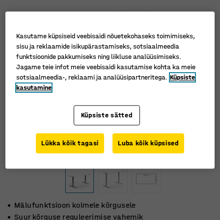
Kasutame küpsiseid veebisaidi nõuetekohaseks toimimiseks,
sisu ja reklaamide isikupärastamiseks, sotsiaalmeedia
funktsioonide pakkumiseks ning liikluse analüüsimiseks.
Jagame teie infot meie veebisaidi kasutamise kohta ka meie
sotsiaalmeedia-, reklaami ja analüüsipartneritega.
Küpsiste
kasutamine
Küpsiste sätted
Lükka kõik tagasi
Luba kõik küpsised
Mälufunktsioon kolmele kõrgusele
Suur kõrguse reguleerimise vahemik