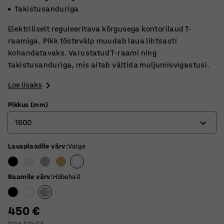
Takistusanduriga
Elektriliselt reguleeritava kõrgusega kontorilaud T-
raamiga. Pikk tõstevälp muudab laua lihtsasti
kohandatavaks. Varustatud T-raami ning
takistusanduriga, mis aitab vältida muljumisvigastusi.
Loe lisaks
Pikkus (mm)
1600
Lauaplaadile värv
:
Valge
1200
1400
Raamile värv
:
Hõbehall
1600
1800
450 €
Ilma km-ta