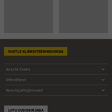
SUHTLE KLIENDITEENINDUSEGA
Avasta lisaks
Ettevõttest
Kasutajatingimused
LIITU UUDISKIRJAGA