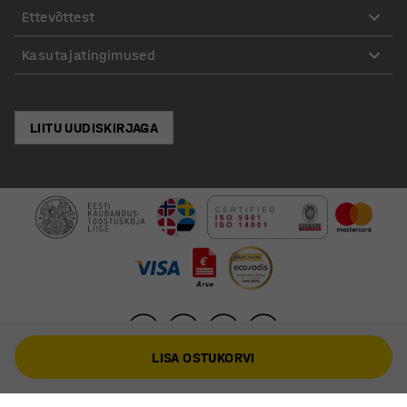
Ettevõttest
Kasutajatingimused
LIITU UUDISKIRJAGA
LISA OSTUKORVI