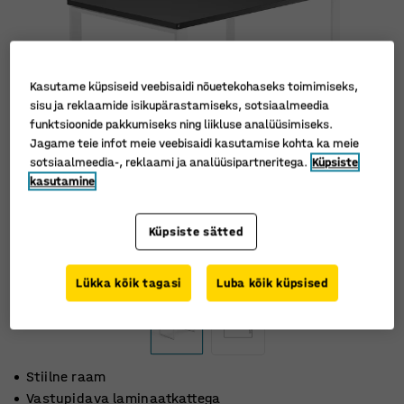
Kasutame küpsiseid veebisaidi nõuetekohaseks toimimiseks,
sisu ja reklaamide isikupärastamiseks, sotsiaalmeedia
funktsioonide pakkumiseks ning liikluse analüüsimiseks.
Jagame teie infot meie veebisaidi kasutamise kohta ka meie
sotsiaalmeedia-, reklaami ja analüüsipartneritega.
Küpsiste
kasutamine
Küpsiste sätted
Lükka kõik tagasi
Luba kõik küpsised
Stiilne raam
Vastupidava laminaatkattega