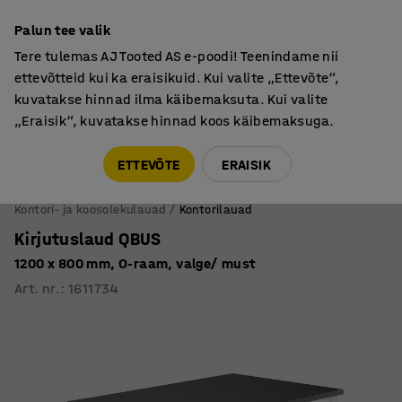
Põhjamaine kvaliteet
Palun tee valik
Tere tulemas AJ Tooted AS e-poodi! Teenindame nii
ettevõtteid kui ka eraisikuid. Kui valite „Ettevõte“,
kuvatakse hinnad ilma käibemaksuta. Kui valite
„Eraisik“, kuvatakse hinnad koos käibemaksuga.
Tule meile külla! AJ Salong on avatud E-R 9:00-17:00,
Pärnu mnt 158, Tallinn. Kauba väljastamine Paneeli
ETTEVÕTE
ERAISIK
6, Tallinn. Vaata lähemalt!
Kontori- ja koosolekulauad
Kontorilauad
Kirjutuslaud QBUS
1200 x 800 mm, O-raam, valge/ must
Art. nr.
:
1611734