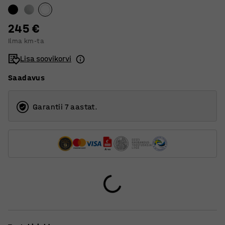
1800
U-raam
245 €
Ilma km-ta
Lisa soovikorvi
Saadavus
Garantii 7 aastat.