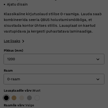
Ajatu disain
Klassikaline kirjutuslaud stiilse O-raamiga. Lauda saab
kombineerida seeria QBUS hoiustamismööbliga, et
sisustada kontor ühtses stiilis. Lauaplaat on kaetud
vastupidava ja kergesti puhastatava laminaadiga.
Loe lisaks
Pikkus (mm)
1200
Raam
800
O-raam
1200
1400
Lauaplaadile värv
:
Must
O-raam
1600
T-raam
Raamile värv
:
Valge