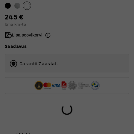
1800
U-raam
245 €
Ilma km-ta
Lisa soovikorvi
Saadavus
Garantii 7 aastat.