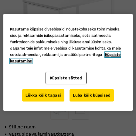
Kasutame küpsiseid veebisaidi nõuetekohaseks toimimiseks,
sisu ja reklaamide isikupärastamiseks, sotsiaalmeedia
funktsioonide pakkumiseks ning liikluse analüüsimiseks.
Jagame teie infot meie veebisaidi kasutamise kohta ka meie
sotsiaalmeedia-, reklaami ja analüüsipartneritega.
Küpsiste
kasutamine
Küpsiste sätted
Lükka kõik tagasi
Luba kõik küpsised
Stiilne raam
Vastupidava laminaatkattega