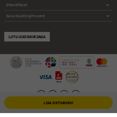
Ettevõttest
Kasutajatingimused
LIITU UUDISKIRJAGA
LISA OSTUKORVI