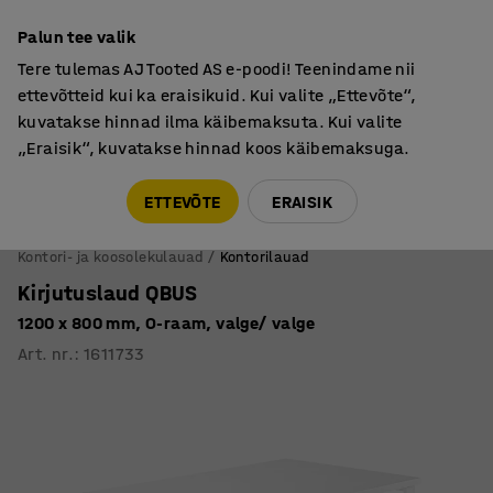
Põhjamaine kvaliteet
Palun tee valik
Tere tulemas AJ Tooted AS e-poodi! Teenindame nii
ettevõtteid kui ka eraisikuid. Kui valite „Ettevõte“,
kuvatakse hinnad ilma käibemaksuta. Kui valite
„Eraisik“, kuvatakse hinnad koos käibemaksuga.
Tule meile külla! AJ Salong on avatud E-R 9:00-17:00,
Pärnu mnt 158, Tallinn. Kauba väljastamine Paneeli
ETTEVÕTE
ERAISIK
6, Tallinn. Vaata lähemalt!
Kontori- ja koosolekulauad
Kontorilauad
Kirjutuslaud QBUS
1200 x 800 mm, O-raam, valge/ valge
Art. nr.
:
1611733