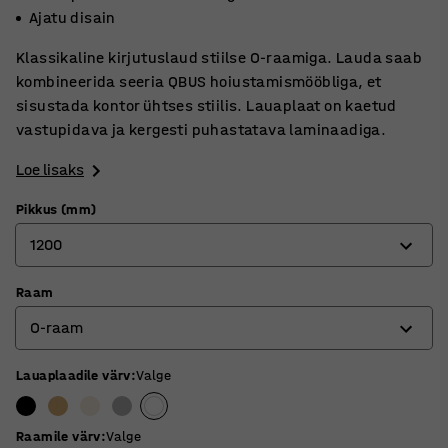
Ajatu disain
Klassikaline kirjutuslaud stiilse O-raamiga. Lauda saab
kombineerida seeria QBUS hoiustamismööbliga, et
sisustada kontor ühtses stiilis. Lauaplaat on kaetud
vastupidava ja kergesti puhastatava laminaadiga.
Loe lisaks
Pikkus (mm)
1200
Raam
800
O-raam
1200
1400
Lauaplaadile värv
:
Valge
O-raam
1600
T-raam
Raamile värv
:
Valge