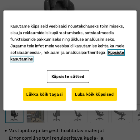
Kasutame küpsiseid veebisaidi nõuetekohaseks toimimiseks,
sisu ja reklaamide isikupärastamiseks, sotsiaalmeedia
funktsioonide pakkumiseks ning liikluse analüüsimiseks.
Jagame teie infot meie veebisaidi kasutamise kohta ka meie
sotsiaalmeedia-, reklaami ja analüüsipartneritega.
Küpsiste
kasutamine
Küpsiste sätted
Lükka kõik tagasi
Luba kõik küpsised
Vastupidav ja kergesti hooldatav materjal
Ergonoomiline tugi reguleeritava kaela- ja