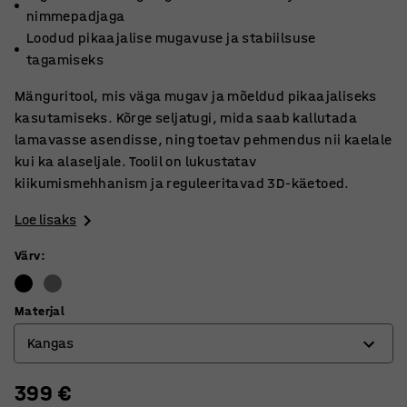
nimmepadjaga
Loodud pikaajalise mugavuse ja stabiilsuse
tagamiseks
Mänguritool, mis väga mugav ja mõeldud pikaajaliseks
kasutamiseks. Kõrge seljatugi, mida saab kallutada
lamavasse asendisse, ning toetav pehmendus nii kaelale
kui ka alaseljale. Toolil on lukustatav
kiikumismehhanism ja reguleeritavad 3D-käetoed.
Loe lisaks
Värv
:
Materjal
Kangas
399 €
Kangas