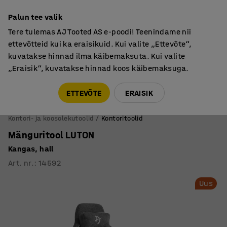
Põhjamaine kvaliteet
Garantii vähemalt 7 aastat
Palun tee valik
Tere tulemas AJ Tooted AS e-poodi! Teenindame nii
ettevõtteid kui ka eraisikuid. Kui valite „Ettevõte“,
kuvatakse hinnad ilma käibemaksuta. Kui valite
„Eraisik“, kuvatakse hinnad koos käibemaksuga.
Tule meile külla! AJ Salong on avatud E-R 9:00-17:00,
Pärnu mnt 158, Tallinn. Kauba väljastamine Paneeli
ETTEVÕTE
ERAISIK
6, Tallinn. Vaata lähemalt!
Kontori- ja koosolekutoolid
Kontoritoolid
Mänguritool LUTON
Kangas, hall
Art. nr.
:
14592
Uus