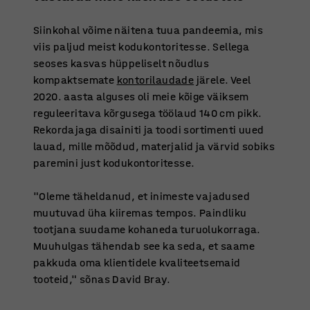
Siinkohal võime näitena tuua pandeemia, mis
viis paljud meist kodukontoritesse. Sellega
seoses kasvas hüppeliselt nõudlus
kompaktsemate
kontorilaudade
järele. Veel
2020. aasta alguses oli meie kõige väiksem
reguleeritava kõrgusega töölaud 140 cm pikk.
Rekordajaga disainiti ja toodi sortimenti uued
lauad, mille mõõdud, materjalid ja värvid sobiks
paremini just kodukontoritesse.
"Oleme täheldanud, et inimeste vajadused
muutuvad üha kiiremas tempos. Paindliku
tootjana suudame kohaneda turuolukorraga.
Muuhulgas tähendab see ka seda, et saame
pakkuda oma klientidele kvaliteetsemaid
tooteid," sõnas David Bray.