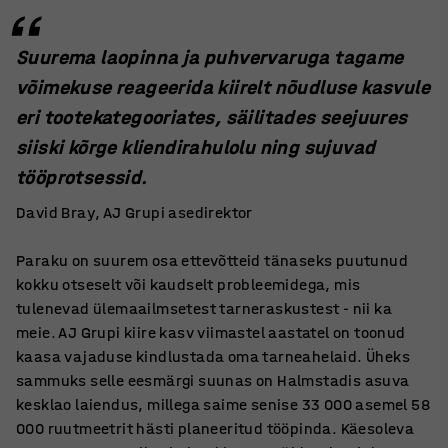
Suurema laopinna ja puhvervaruga tagame
võimekuse reageerida kiirelt nõudluse kasvule
eri tootekategooriates, säilitades seejuures
siiski kõrge kliendirahulolu ning sujuvad
tööprotsessid.
David Bray, AJ Grupi asedirektor
Paraku on suurem osa ettevõtteid tänaseks puutunud
kokku otseselt või kaudselt probleemidega, mis
tulenevad ülemaailmsetest tarneraskustest - nii ka
meie. AJ Grupi kiire kasv viimastel aastatel on toonud
kaasa vajaduse kindlustada oma tarneahelaid. Üheks
sammuks selle eesmärgi suunas on Halmstadis asuva
kesklao laiendus, millega saime senise 33 000 asemel 58
000 ruutmeetrit hästi planeeritud tööpinda. Käesoleva