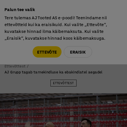
Garantii vähemalt 7 aastat
Palun tee valik
Tere tulemas AJ Tooted AS e-poodi! Teenindame nii
ettevõtteid kui ka eraisikuid. Kui valite „Ettevõte“,
kuvatakse hinnad ilma käibemaksuta. Kui valite
„Eraisik“, kuvatakse hinnad koos käibemaksuga.
Tule meile külla! AJ Salong on avatud E-R 9:00-17:00,
Pärnu mnt 158, Tallinn. Kauba väljastamine Paneeli
ETTEVÕTE
ERAISIK
6, Tallinn. Vaata lähemalt!
Ettevõttest
AJ Grupp tagab tarnekindluse ka ebakindlatel aegadel
ETTEVÕTTEST