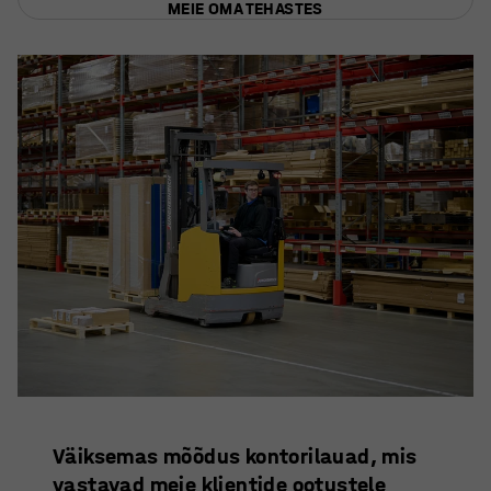
MEIE OMA TEHASTES
Väiksemas mõõdus kontorilauad, mis
vastavad meie klientide ootustele