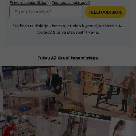
Privaatsuspoliitika
ja
Teenuse tingimused
.
E-posti aadress*
TELLI UUDISKIRI
*Tellides uudiskirja kinnitan, et olen lugenud ja nõustun AJ
Tooted AS
privaatsuspoliitikaga
.
Tutvu AJ Grupi tegemistega