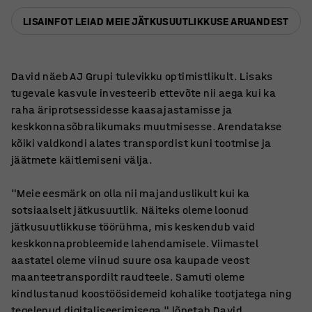
LISAINFOT LEIAD MEIE JÄTKUSUUTLIKKUSE ARUANDEST
David näeb AJ Grupi tulevikku optimistlikult. Lisaks
tugevale kasvule investeerib ettevõte nii aega kui ka
raha äriprotsessidesse kaasajastamisse ja
keskkonnasõbralikumaks muutmisesse. Arendatakse
kõiki valdkondi alates transpordist kuni tootmise ja
jäätmete käitlemiseni välja.
"Meie eesmärk on olla nii majanduslikult kui ka
sotsiaalselt jätkusuutlik. Näiteks oleme loonud
jätkusuutlikkuse töörühma, mis keskendub vaid
keskkonnaprobleemide lahendamisele. Viimastel
aastatel oleme viinud suure osa kaupade veost
maanteetranspordilt raudteele. Samuti oleme
kindlustanud koostöösidemeid kohalike tootjatega ning
tegelenud digitaliseerimisega," lõpetab David.