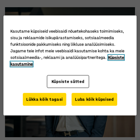
Kasutame küpsiseid veebisaidi nõuetekohaseks toimimiseks,
sisu ja reklaamide isikupärastamiseks, sotsiaalmeedia
funktsioonide pakkumiseks ning liikluse analüüsimiseks.
Jagame teie infot meie veebisaidi kasutamise kohta ka meie
sotsiaalmeedia-, reklaami ja analüüsipartneritega.
Küpsiste
kasutamine
Küpsiste sätted
Lükka kõik tagasi
Luba kõik küpsised