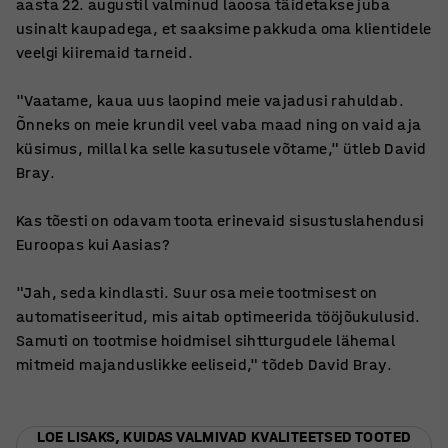
aasta 22. augustil valminud laoosa täidetakse juba
usinalt kaupadega, et saaksime pakkuda oma klientidele
veelgi kiiremaid tarneid.
"Vaatame, kaua uus laopind meie vajadusi rahuldab.
Õnneks on meie krundil veel vaba maad ning on vaid aja
küsimus, millal ka selle kasutusele võtame," ütleb David
Bray.
Kas tõesti on odavam toota erinevaid sisustuslahendusi
Euroopas kui Aasias?
"Jah, seda kindlasti. Suur osa meie tootmisest on
automatiseeritud, mis aitab optimeerida tööjõukulusid.
Samuti on tootmise hoidmisel sihtturgudele lähemal
mitmeid majanduslikke eeliseid," tõdeb David Bray.
LOE LISAKS, KUIDAS VALMIVAD KVALITEETSED TOOTED