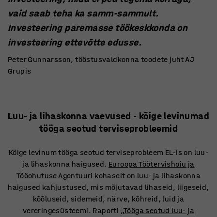
vaid saab teha ka samm-sammult.
Investeering paremasse töökeskkonda on
investeering ettevõtte edusse.
Peter Gunnarsson, tööstusvaldkonna toodete juht AJ
Grupis
Luu- ja lihaskonna vaevused - kõige levinumad
tööga seotud terviseprobleemid
Kõige levinum tööga seotud terviseprobleem EL-is on luu-
ja lihaskonna haigused.
Euroopa Töötervishoiu ja
Tööohutuse Agentuuri
kohaselt on luu- ja lihaskonna
haigused kahjustused, mis mõjutavad lihaseid, liigeseid,
kõõluseid, sidemeid, närve, kõhreid, luid ja
vereringesüsteemi. Raporti „
Tööga seotud luu- ja