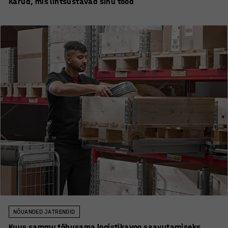
Kärud, mis lihtsustavad sinu tööd
NÕUANDED JA TRENDID
Kuus sammu tõhusama logistikavoo saavutamiseks