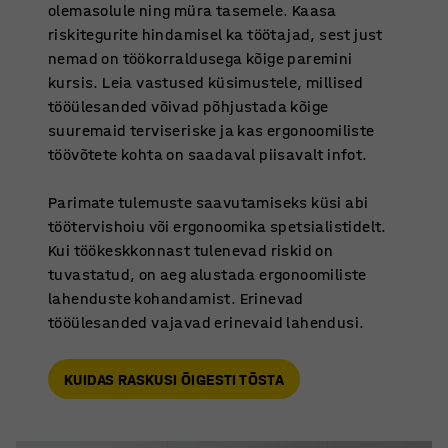
olemasolule ning müra tasemele. Kaasa
riskitegurite hindamisel ka töötajad, sest just
nemad on töökorraldusega kõige paremini
kursis. Leia vastused küsimustele, millised
tööülesanded võivad põhjustada kõige
suuremaid terviseriske ja kas ergonoomiliste
töövõtete kohta on saadaval piisavalt infot.
Parimate tulemuste saavutamiseks küsi abi
töötervishoiu või ergonoomika spetsialistidelt.
Kui töökeskkonnast tulenevad riskid on
tuvastatud, on aeg alustada ergonoomiliste
lahenduste kohandamist. Erinevad
tööülesanded vajavad erinevaid lahendusi.
KUIDAS RASKUSI ÕIGESTI TÕSTA