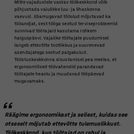
Mitte vajadustele vastav töökeskkond võib
põhjustada valulikke luu- ja lihaskonna
vaevusi. Ebamugavad tööolud mõjutavad ka
tööandjat, sest tööga seotud terviseprobleemid
sunnivad töötajaid kasutama rohkem
haiguspäevi. Vajalike töötajate puudumisel
langeb ettevõtte tootlikkus ja suurenevad
asendajatega seotud palgakulud.
Tööstuskeskkonna sisustamisel pea meeles, et
ergonoomilised töövahendid parandavad
töötajate heaolu ja muudavad tööpäevad
mugavamaks.
Räägime ergonoomikast ja sellest, kuidas see
otseselt mõjutab ettevõtte tulemuslikkust.
Töökeskkond, kus töötajad on rahul ja