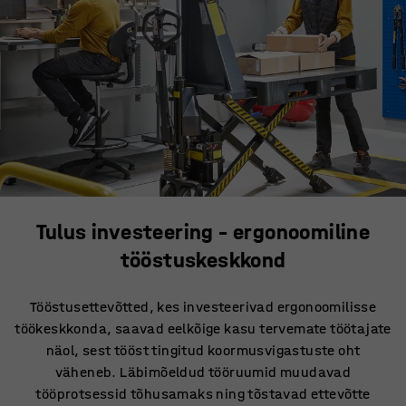
Tulus investeering – ergonoomiline
tööstuskeskkond
Tööstusettevõtted, kes investeerivad ergonoomilisse
töökeskkonda, saavad eelkõige kasu tervemate töötajate
näol, sest tööst tingitud koormusvigastuste oht
väheneb. Läbimõeldud tööruumid muudavad
tööprotsessid tõhusamaks ning tõstavad ettevõtte