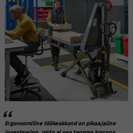
Ergonoomiline töökeskkond on pikaajaline
investeering, mida ei pea tegema korraga,