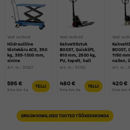
Veel valikuid
Veel valikuid
Veel valik
Hüdrauliline
Kahveltõstuk
Kahvelt
tõstekäru ACE, 350
BOOST, Quicklift,
BOOST, Q
kg, 355-1300 mm,
810 mm, 2500 kg,
1150 mm
sinine
PU, topelt, hall
nailon, 
Art. nr.
:
31027
Art. nr.
:
31762
Art. nr.
:
3
595 €
480 €
420 €
TELLI
TELLI
Ilma km-ta
Ilma km-ta
Ilma km-
ERGONOOMILISED TOOTED TÖÖKESKKONDA