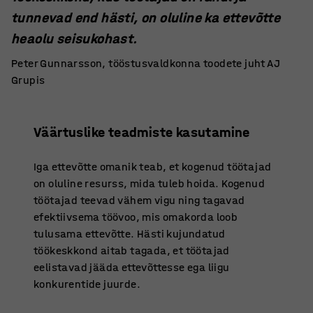
tunnevad end hästi, on oluline ka ettevõtte
heaolu seisukohast.
Peter Gunnarsson, tööstusvaldkonna toodete juht AJ
Grupis
Väärtuslike teadmiste kasutamine
Iga ettevõtte omanik teab, et kogenud töötajad
on oluline resurss, mida tuleb hoida. Kogenud
töötajad teevad vähem vigu ning tagavad
efektiivsema töövoo, mis omakorda loob
tulusama ettevõtte. Hästi kujundatud
töökeskkond aitab tagada, et töötajad
eelistavad jääda ettevõttesse ega liigu
konkurentide juurde.