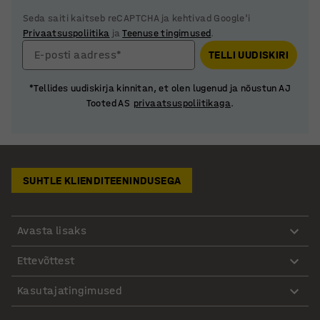
Seda saiti kaitseb reCAPTCHA ja kehtivad Google'i
Privaatsuspoliitika
ja
Teenuse tingimused
.
E-posti aadress*
TELLI UUDISKIRI
*Tellides uudiskirja kinnitan, et olen lugenud ja nõustun AJ
Tooted AS
privaatsuspoliitikaga
.
SUHTLE KLIENDITEENINDUSEGA
Avasta lisaks
Ettevõttest
Kasutajatingimused