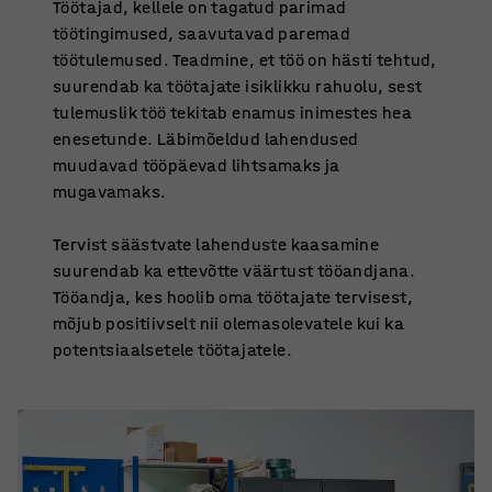
Töötajad, kellele on tagatud parimad
töötingimused, saavutavad paremad
töötulemused. Teadmine, et töö on hästi tehtud,
suurendab ka töötajate isiklikku rahuolu, sest
tulemuslik töö tekitab enamus inimestes hea
enesetunde. Läbimõeldud lahendused
muudavad tööpäevad lihtsamaks ja
mugavamaks.
Tervist säästvate lahenduste kaasamine
suurendab ka ettevõtte väärtust tööandjana.
Tööandja, kes hoolib oma töötajate tervisest,
mõjub positiivselt nii olemasolevatele kui ka
potentsiaalsetele töötajatele.