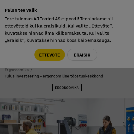
Garantii vähemalt 7 aastat
Palun tee valik
Tere tulemas AJ Tooted AS e-poodi! Teenindame nii
ettevõtteid kui ka eraisikuid. Kui valite „Ettevõte“,
kuvatakse hinnad ilma käibemaksuta. Kui valite
„Eraisik“, kuvatakse hinnad koos käibemaksuga.
Tule meile külla! AJ Salong on avatud E-R 9:00-17:00,
Pärnu mnt 158, Tallinn. Kauba väljastamine Paneeli
ETTEVÕTE
ERAISIK
6, Tallinn. Vaata lähemalt!
Ergonoomika
Tulus investeering – ergonoomiline tööstuskeskkond
ERGONOOMIKA