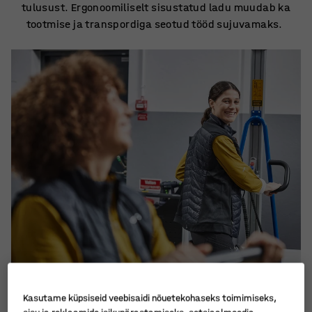
tulusust. Ergonoomiliselt sisustatud ladu muudab ka
tootmise ja transpordiga seotud tööd sujuvamaks.
Kasutame küpsiseid veebisaidi nõuetekohaseks toimimiseks,