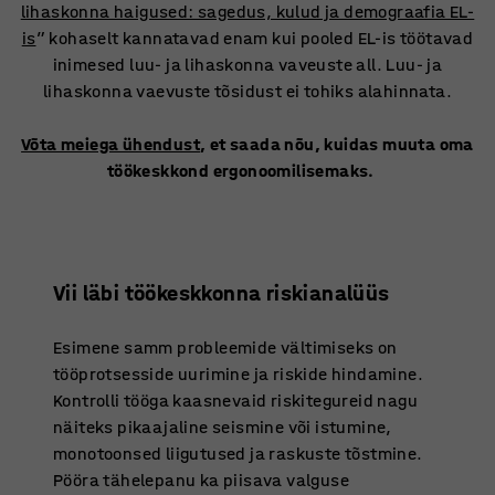
lihaskonna haigused: sagedus, kulud ja demograafia EL-
is
” kohaselt kannatavad enam kui pooled EL-is töötavad
inimesed luu- ja lihaskonna vaveuste all. Luu- ja
lihaskonna vaevuste tõsidust ei tohiks alahinnata.
Võta meiega ühendust
, et saada nõu, kuidas muuta oma
töökeskkond ergonoomilisemaks.
Vii läbi töökeskkonna riskianalüüs
Esimene samm probleemide vältimiseks on
tööprotsesside uurimine ja riskide hindamine.
Kontrolli tööga kaasnevaid riskitegureid nagu
näiteks pikaajaline seismine või istumine,
monotoonsed liigutused ja raskuste tõstmine.
Pööra tähelepanu ka piisava valguse