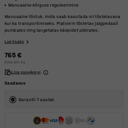
Manuaalne kõrguse reguleerimine
Manuaalne tõstuk, mida saab kasutada nii tõstelauana
kui ka transportimiseks. Platvorm tõstetav jalgpedaali
pumbates ning langetatav käepidet pöörates.
Loe lisaks
765 €
Ilma km-ta
Lisa soovikorvi
Saadavus
Garantii 7 aastat.