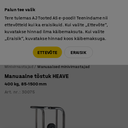
Põhjamaine kvaliteet
Palun tee valik
Tere tulemas AJ Tooted AS e-poodi! Teenindame nii
ettevõtteid kui ka eraisikuid. Kui valite „Ettevõte“,
kuvatakse hinnad ilma käibemaksuta. Kui valite
„Eraisik“, kuvatakse hinnad koos käibemaksuga.
Tule meile külla! AJ Salong on avatud E-R 9:00-17:00,
Pärnu mnt 158, Tallinn. Kauba väljastamine Paneeli
ETTEVÕTE
ERAISIK
6, Tallinn. Vaata lähemalt!
Minivirnastajad
Manuaalsed minivirnastajad
Manuaalne tõstuk HEAVE
400 kg, 85-1500 mm
Art. nr.
:
30075