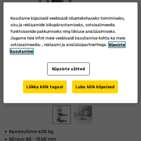
Kasutame küpsiseid veebisaidi nõuetekohaseks toimimiseks,
sisu ja reklaamide isikupärastamiseks, sotsiaalmeedia
funktsioonide pakkumiseks ning liikluse analüüsimiseks.
Jagame teie infot meie veebisaidi kasutamise kohta ka meie
sotsiaalmeedia-, reklaami ja analüüsipartneritega.
Küpsiste
kasutamine
Küpsiste sätted
Lükka kõik tagasi
Luba kõik küpsised
Kandevõime 400 kg
Kõrgus 85 - 1500 mm