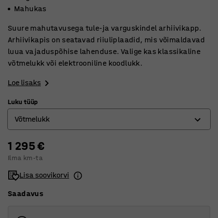
Mahukas
Suure mahutavusega tule-ja varguskindel arhiivikapp.
Arhiivikapis on seatavad riiuliplaadid, mis võimaldavad
luua vajaduspõhise lahenduse. Valige kas klassikaline
võtmelukk või elektrooniline koodlukk.
Loe lisaks
Luku tüüp
Võtmelukk
1 295 €
Elektrooniline koodlukk
Ilma km-ta
Võtmelukk
Lisa soovikorvi
Saadavus