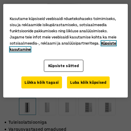
Kasutame küpsiseid veebisaidi nõuetekohaseks toimimiseks,
sisu ja reklaamide isikupärastamiseks, sotsiaalmeedia
funktsioonide pakkumiseks ning liikluse analüüsimiseks.
Jagame teie infot meie veebisaidi kasutamise kohta ka meie
sotsiaalmeedia-, reklaami ja analüüsipartneritega.
Küpsiste
kasutamine
Küpsiste sätted
Lükka kõik tagasi
Luba kõik küpsised
Tuleisolatsiooniga
Vargusvastased omadused