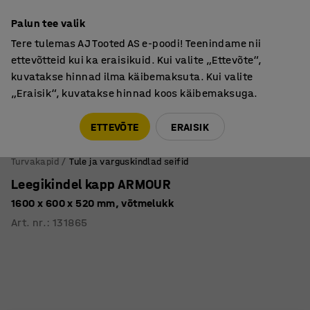
Põhjamaine kvaliteet
Palun tee valik
Tere tulemas AJ Tooted AS e-poodi! Teenindame nii
ettevõtteid kui ka eraisikuid. Kui valite „Ettevõte“,
kuvatakse hinnad ilma käibemaksuta. Kui valite
„Eraisik“, kuvatakse hinnad koos käibemaksuga.
Tule meile külla! AJ Salong on avatud E-R 9:00-17:00,
Pärnu mnt 158, Tallinn. Kauba väljastamine Paneeli
ETTEVÕTE
ERAISIK
6, Tallinn. Vaata lähemalt!
Turvakapid
Tule ja varguskindlad seifid
Leegikindel kapp ARMOUR
1600 x 600 x 520 mm, võtmelukk
Art. nr.
:
131865