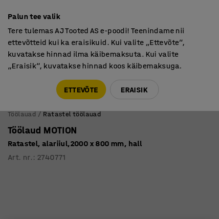
Põhjamaine kvaliteet
Palun tee valik
Tere tulemas AJ Tooted AS e-poodi! Teenindame nii
ettevõtteid kui ka eraisikuid. Kui valite „Ettevõte“,
kuvatakse hinnad ilma käibemaksuta. Kui valite
„Eraisik“, kuvatakse hinnad koos käibemaksuga.
Tule meile külla! AJ Salong on avatud E-R 9:00-17:00,
Pärnu mnt 158, Tallinn. Kauba väljastamine Paneeli
ETTEVÕTE
ERAISIK
6, Tallinn. Vaata lähemalt!
Töölauad
Ratastel töölauad
Töölaud MOTION
Ratastel, alariiul,2000 x 800 mm, hall
Art. nr.
:
2740771