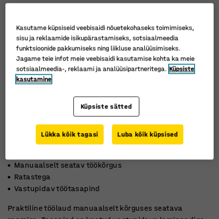
Kasutame küpsiseid veebisaidi nõuetekohaseks toimimiseks,
sisu ja reklaamide isikupärastamiseks, sotsiaalmeedia
funktsioonide pakkumiseks ning liikluse analüüsimiseks.
Jagame teie infot meie veebisaidi kasutamise kohta ka meie
sotsiaalmeedia-, reklaami ja analüüsipartneritega.
Küpsiste
kasutamine
Küpsiste sätted
Lükka kõik tagasi
Luba kõik küpsised
Manuaalselt seatav töökõrgus
Ratastega
Vastupidav töötasapind
Praktiline töölaud manuaalselt kõrguses seatava