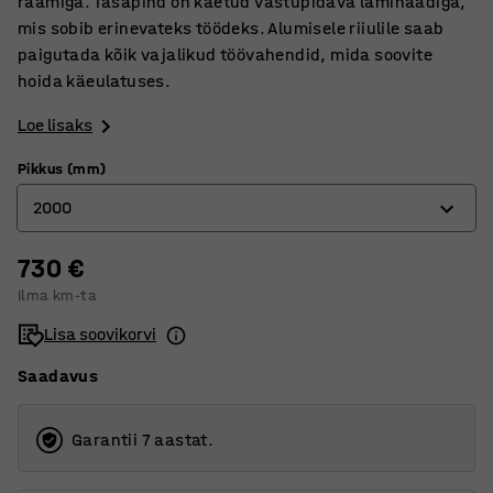
raamiga. Tasapind on kaetud vastupidava laminaadiga,
mis sobib erinevateks töödeks. Alumisele riiulile saab
paigutada kõik vajalikud töövahendid, mida soovite
hoida käeulatuses.
Loe lisaks
Pikkus (mm)
2000
730 €
1200
Ilma km-ta
1500
Lisa soovikorvi
2000
Saadavus
2500
Garantii 7 aastat.