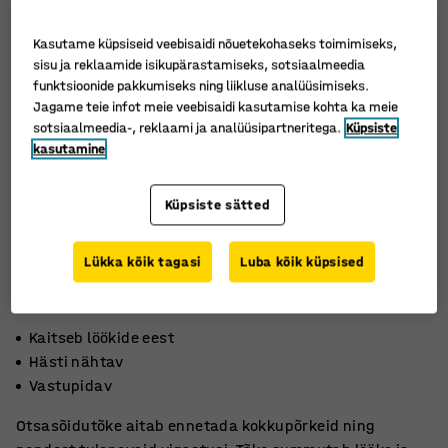
Kasutame küpsiseid veebisaidi nõuetekohaseks toimimiseks,
sisu ja reklaamide isikupärastamiseks, sotsiaalmeedia
funktsioonide pakkumiseks ning liikluse analüüsimiseks.
Jagame teie infot meie veebisaidi kasutamise kohta ka meie
sotsiaalmeedia-, reklaami ja analüüsipartneritega.
Küpsiste
kasutamine
Küpsiste sätted
Lükka kõik tagasi
Luba kõik küpsised
Kaitseb löökide eest
Hästi nähtav
Vastupidav
Otsasõidutõke aitab ennetada kokkupõrkeid ning