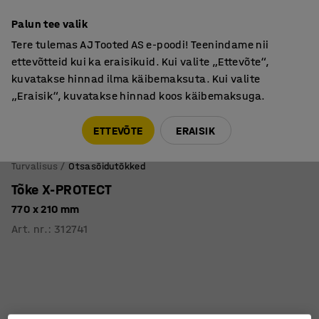
Põhjamaine kvaliteet
Palun tee valik
Tere tulemas AJ Tooted AS e-poodi! Teenindame nii
ettevõtteid kui ka eraisikuid. Kui valite „Ettevõte“,
kuvatakse hinnad ilma käibemaksuta. Kui valite
„Eraisik“, kuvatakse hinnad koos käibemaksuga.
Tule meile külla! AJ Salong on avatud E-R 9:00-17:00,
Pärnu mnt 158, Tallinn. Kauba väljastamine Paneeli
ETTEVÕTE
ERAISIK
6, Tallinn. Vaata lähemalt!
Turvalisus
Otsasõidutõkked
Tõke X-PROTECT
770 x 210 mm
Art. nr.
:
312741