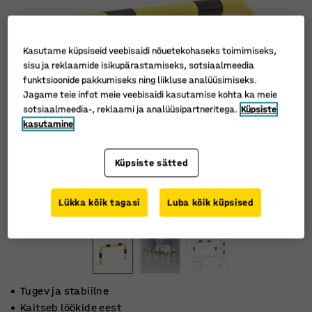
Kasutame küpsiseid veebisaidi nõuetekohaseks toimimiseks,
sisu ja reklaamide isikupärastamiseks, sotsiaalmeedia
funktsioonide pakkumiseks ning liikluse analüüsimiseks.
Jagame teie infot meie veebisaidi kasutamise kohta ka meie
sotsiaalmeedia-, reklaami ja analüüsipartneritega.
Küpsiste
kasutamine
Küpsiste sätted
Lükka kõik tagasi
Luba kõik küpsised
Tugev ja stabiilne
Kaitseb löökide eest