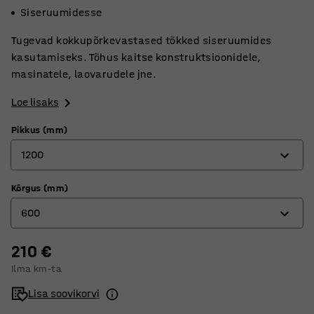
Siseruumidesse
Tugevad kokkupõrkevastased tõkked siseruumides
kasutamiseks. Tõhus kaitse konstruktsioonidele,
masinatele, laovarudele jne.
Loe lisaks
Pikkus (mm)
1200
Kõrgus (mm)
600
600
1200
210 €
350
Ilma km-ta
600
Lisa soovikorvi
1200