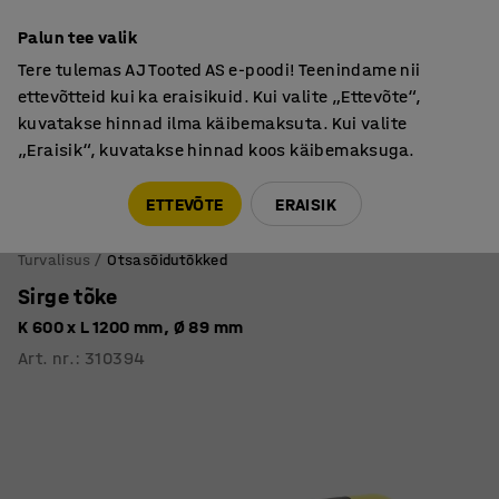
Põhjamaine kvaliteet
Palun tee valik
Tere tulemas AJ Tooted AS e-poodi! Teenindame nii
ettevõtteid kui ka eraisikuid. Kui valite „Ettevõte“,
kuvatakse hinnad ilma käibemaksuta. Kui valite
„Eraisik“, kuvatakse hinnad koos käibemaksuga.
Tule meile külla! AJ Salong on avatud E-R 9:00-17:00,
Pärnu mnt 158, Tallinn. Kauba väljastamine Paneeli
ETTEVÕTE
ERAISIK
6, Tallinn. Vaata lähemalt!
Turvalisus
Otsasõidutõkked
Sirge tõke
K 600 x L 1200 mm, Ø 89 mm
Art. nr.
:
310394