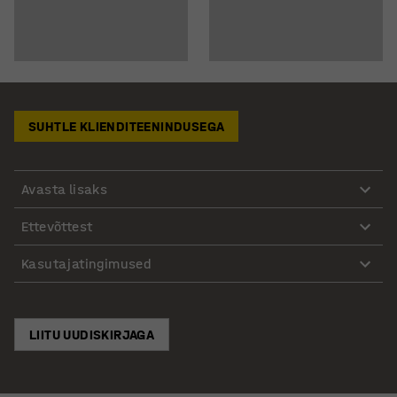
SUHTLE KLIENDITEENINDUSEGA
Avasta lisaks
Ettevõttest
Kasutajatingimused
LIITU UUDISKIRJAGA