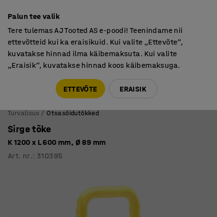
Põhjamaine kvaliteet
Palun tee valik
Tere tulemas AJ Tooted AS e-poodi! Teenindame nii
ettevõtteid kui ka eraisikuid. Kui valite „Ettevõte“,
kuvatakse hinnad ilma käibemaksuta. Kui valite
„Eraisik“, kuvatakse hinnad koos käibemaksuga.
Tule meile külla! AJ Salong on avatud E-R 9:00-17:00,
Pärnu mnt 158, Tallinn. Kauba väljastamine Paneeli
ETTEVÕTE
ERAISIK
6, Tallinn. Vaata lähemalt!
Turvalisus
Otsasõidutõkked
Sirge tõke
K 1200 x L 600 mm, Ø 89 mm
Art. nr.
:
310395