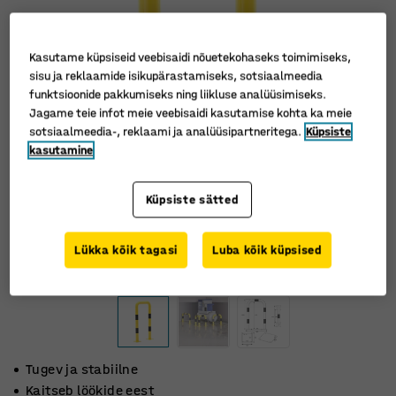
Kasutame küpsiseid veebisaidi nõuetekohaseks toimimiseks,
sisu ja reklaamide isikupärastamiseks, sotsiaalmeedia
funktsioonide pakkumiseks ning liikluse analüüsimiseks.
Jagame teie infot meie veebisaidi kasutamise kohta ka meie
sotsiaalmeedia-, reklaami ja analüüsipartneritega.
Küpsiste
kasutamine
Küpsiste sätted
Lükka kõik tagasi
Luba kõik küpsised
Tugev ja stabiilne
Kaitseb löökide eest