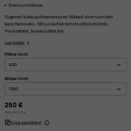
Siseruumidesse
Tugevad kokkupõrkevastased tõkked siseruumides
kasutamiseks. Tõhus kaitse konstruktsioonidele,
masinatele, laovarudele jne.
Loe lisaks
Pikkus (mm)
600
Kõrgus (mm)
600
1200
1200
250 €
350
Ilma km-ta
600
Lisa soovikorvi
1200