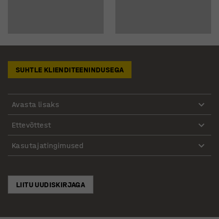
SUHTLE KLIENDITEENINDUSEGA
Avasta lisaks
Ettevõttest
Kasutajatingimused
LIITU UUDISKIRJAGA