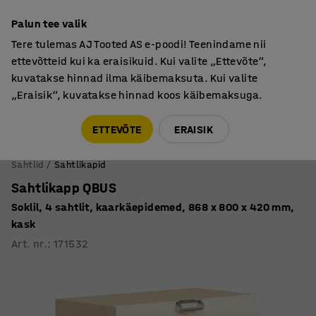
Põhjamaine kvaliteet
Palun tee valik
Tere tulemas AJ Tooted AS e-poodi! Teenindame nii
ettevõtteid kui ka eraisikuid. Kui valite „Ettevõte“,
kuvatakse hinnad ilma käibemaksuta. Kui valite
„Eraisik“, kuvatakse hinnad koos käibemaksuga.
Tule meile külla! AJ Salong on avatud E-R 9:00-17:00,
Pärnu mnt 158, Tallinn. Kauba väljastamine Paneeli
ETTEVÕTE
ERAISIK
6, Tallinn. Vaata lähemalt!
Sahtlid
Sahtlikapid
Sahtlikapp QBUS
Soklil, 4 sahtlit, kaarkäepidemed, 868 x 800 x 420 mm,
kask
Art. nr.
:
171532