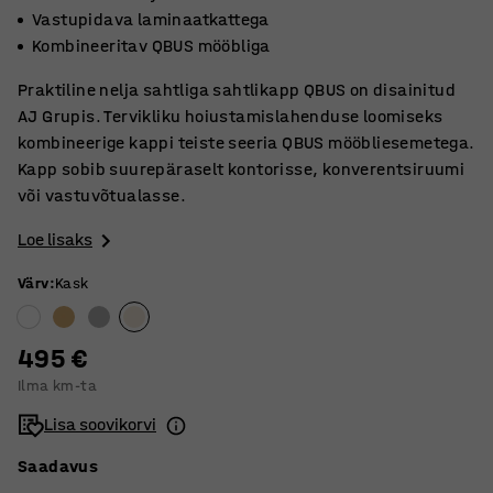
Vastupidava laminaatkattega
Kombineeritav QBUS mööbliga
Praktiline nelja sahtliga sahtlikapp QBUS on disainitud
AJ Grupis. Tervikliku hoiustamislahenduse loomiseks
kombineerige kappi teiste seeria QBUS mööbliesemetega.
Kapp sobib suurepäraselt kontorisse, konverentsiruumi
või vastuvõtualasse.
Loe lisaks
Värv
:
Kask
495 €
Ilma km-ta
Lisa soovikorvi
Saadavus