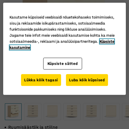
Kasutame küpsiseid veebisaidi nõuetekohaseks toimimiseks,
sisu ja reklaamide isikupärastamiseks, sotsiaalmeedia
funktsioonide pakkumiseks ning liikluse analüüsimiseks.
Jagame teie infot meie veebisaidi kasutamise kohta ka meie
sotsiaalmeedia-, reklaami ja analüüsipartneritega.
Küpsiste
kasutamine
Küpsiste sätted
Lükka kõik tagasi
Luba kõik küpsised
Ruumisäästlik ja stiilne