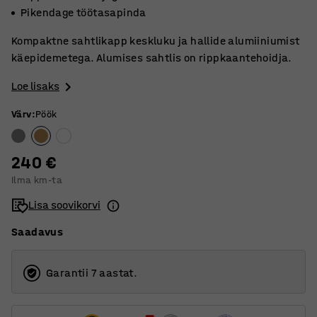
Pikendage töötasapinda
Kompaktne sahtlikapp keskluku ja hallide alumiiniumist
käepidemetega. Alumises sahtlis on rippkaantehoidja.
Loe lisaks
Värv
:
Pöök
240 €
Ilma km-ta
Lisa soovikorvi
Saadavus
Garantii 7 aastat.