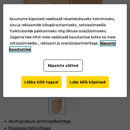
Kasutame küpsiseid veebisaidi nõuetekohaseks toimimiseks,
sisu ja reklaamide isikupärastamiseks, sotsiaalmeedia
funktsioonide pakkumiseks ning liikluse analüüsimiseks.
Jagame teie infot meie veebisaidi kasutamise kohta ka meie
sotsiaalmeedia-, reklaami ja analüüsipartneritega.
Küpsiste
kasutamine
Küpsiste sätted
Lükka kõik tagasi
Luba kõik küpsised
Vastupidava laminaatkattega
Rippkaantehoidjaga