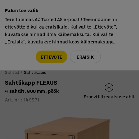
Põhjamaine kvaliteet
Palun tee valik
Tere tulemas AJ Tooted AS e-poodi! Teenindame nii
ettevõtteid kui ka eraisikuid. Kui valite „Ettevõte“,
kuvatakse hinnad ilma käibemaksuta. Kui valite
„Eraisik“, kuvatakse hinnad koos käibemaksuga.
Tule meile külla! AJ Salong on avatud E-R 9:00-17:00,
Pärnu mnt 158, Tallinn. Kauba väljastamine Paneeli
ETTEVÕTE
ERAISIK
6, Tallinn. Vaata lähemalt!
Sahtlid
Sahtlikapid
Sahtlikapp FLEXUS
4 sahtlit, 800 mm, pöök
Proovi liitreaalsuse abil
Art. nr.
:
149571