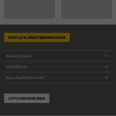
SUHTLE KLIENDITEENINDUSEGA
Avasta lisaks
Ettevõttest
Kasutajatingimused
LIITU UUDISKIRJAGA